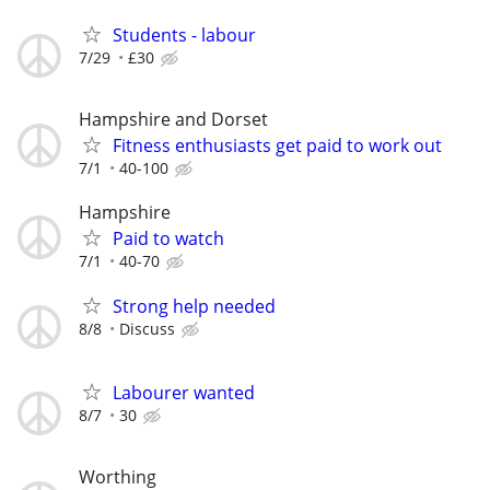
Students - labour
7/29
£30
Hampshire and Dorset
Fitness enthusiasts get paid to work out
7/1
40-100
Hampshire
Paid to watch
7/1
40-70
Strong help needed
8/8
Discuss
Labourer wanted
8/7
30
Worthing