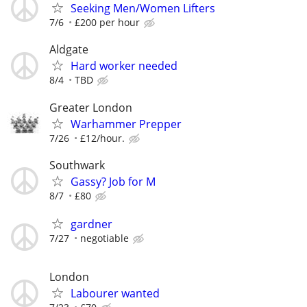
Seeking Men/Women Lifters
7/6
£200 per hour
Aldgate
Hard worker needed
8/4
TBD
Greater London
Warhammer Prepper
7/26
£12/hour.
Southwark
Gassy? Job for M
8/7
£80
gardner
7/27
negotiable
London
Labourer wanted