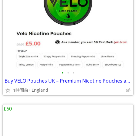
•
•
•
Buy VELO Pouches UK – Premium Nicotine Pouches at Vapeaah
1時間前
England
£60