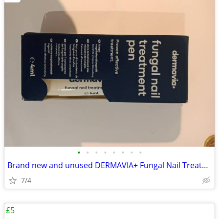
•
•
•
•
•
•
•
•
Brand new and unused DERMAVIA+ Fungal Nail Treatment Pen (4ml)
7/4
£5