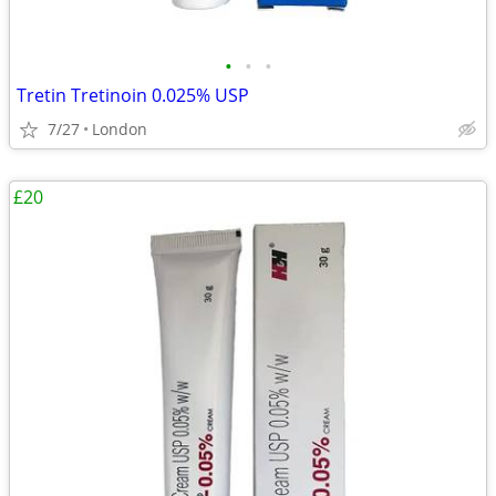
•
•
•
Tretin Tretinoin 0.025% USP
7/27
London
£20