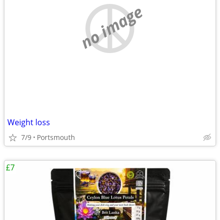
no image
Weight loss
7/9
Portsmouth
£7