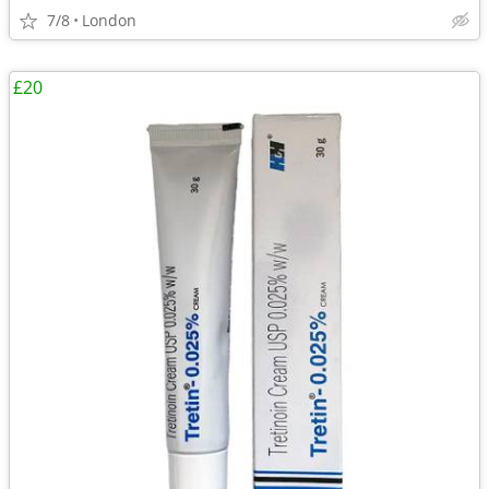
7/8
London
£20