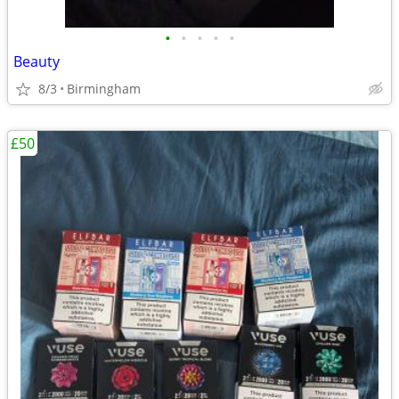
•
•
•
•
•
Beauty
8/3
Birmingham
£50