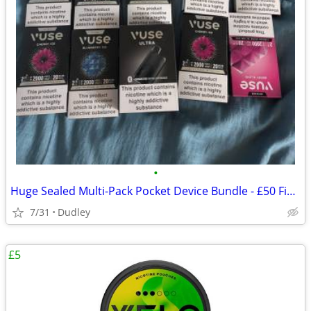
•
Huge Sealed Multi-Pack Pocket Device Bundle - £50 Fixed
7/31
Dudley
£5