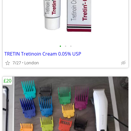
•
•
•
TRETIN Tretinoin Cream 0.05% USP
7/27
London
£20