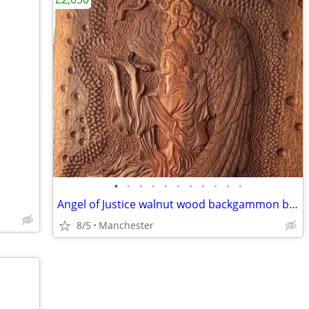
•
•
•
•
•
•
•
•
•
•
•
Angel of Justice walnut wood backgammon board miniature
8/5
Manchester