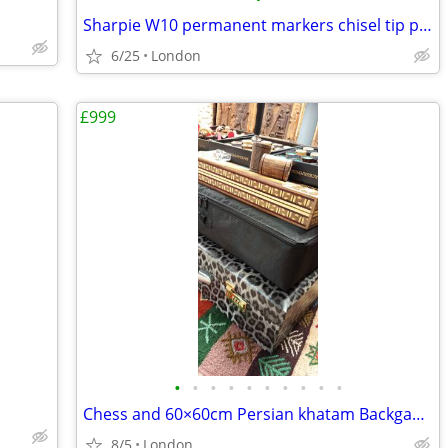
Sharpie W10 permanent markers chisel tip pack of 5 in black ink – sing
6/25
London
£999
•
•
•
•
•
•
•
•
•
•
Chess and 60×60cm Persian khatam Backgammon Museum Grade Handmade
8/5
London