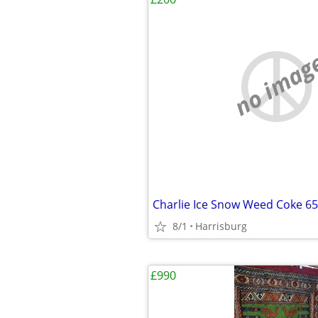
no imag
Charlie Ice Snow Weed Coke 6
8/1
Harrisburg
£990