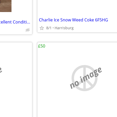
Charlie Ice Snow Weed Coke 6F5HG
Marvel Comics Canvas Art – Excellent Condition
8/1
Harrisburg
£50
e
no image