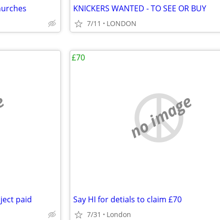
churches
KNICKERS WANTED - TO SEE OR BUY
7/11
LONDON
£70
e
no image
ject paid
Say HI for detials to claim £70
7/31
London