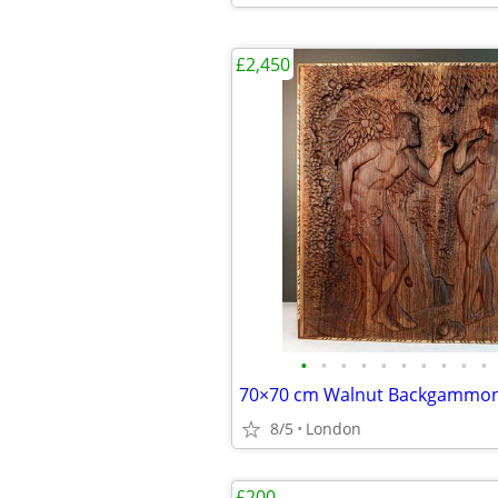
£2,450
•
•
•
•
•
•
•
•
•
•
8/5
London
£200