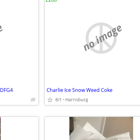
e
no image
5DFG4
Charlie Ice Snow Weed Coke
8/1
Harrisburg