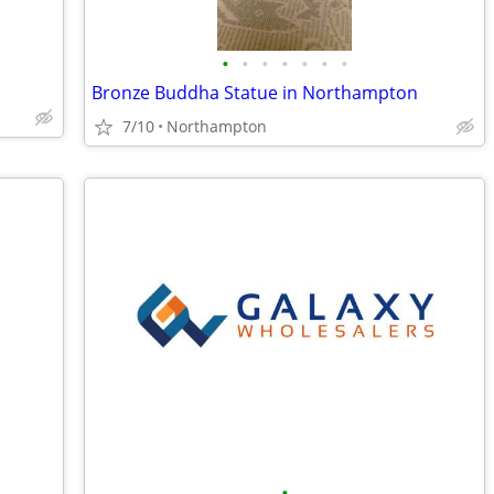
•
•
•
•
•
•
•
Bronze Buddha Statue in Northampton
7/10
Northampton
•