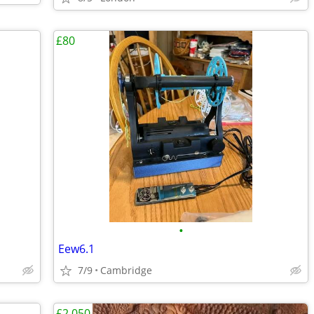
£80
•
Eew6.1
7/9
Cambridge
£2,050