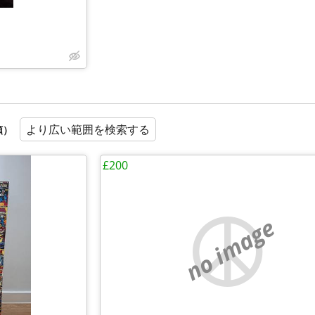
より広い範囲を検索する
順）
£200
no image