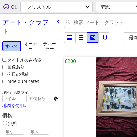
CL
ブリストル
売却
アート・クラフ
ト
最
オーナ
ディー
すべて
ー
ラー
タイトルのみ検索
£200
画像あり
今日の投稿
hide duplicates
場所から数マイル

地図を使用...
価格
無料
£
– £