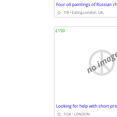
Four oil paintings of Russian 
7/8
Ealing,London, UK,
£150
no imag
Looking for help with short pro
7/28
LONDON