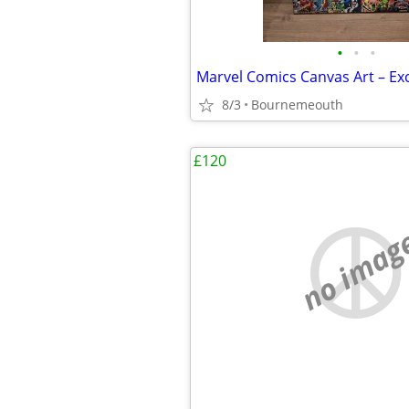
•
•
•
8/3
Bournemeouth
£120
no imag