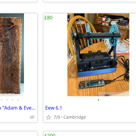
£80
•
•
•
•
•
70×70 cm Walnut Backgammon “Adam & Eve” Museum Grade
Eew 6.1
7/9
Cambridge
£200