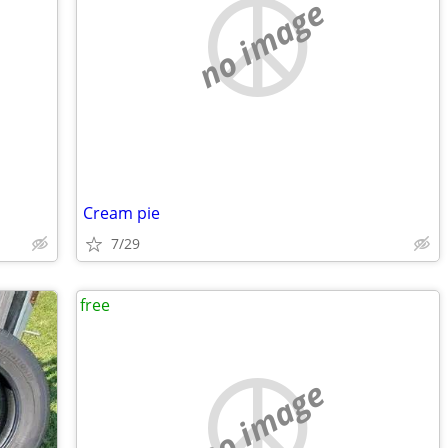
no image
Cream pie
7/29
free
no image