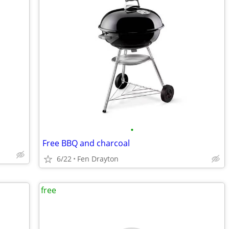
•
Free BBQ and charcoal
6/22
Fen Drayton
free