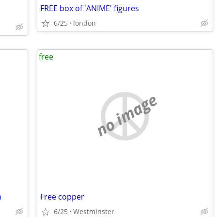
FREE box of 'ANIME' figures
6/25
london
free
no image
h
Free copper
6/25
Westminster