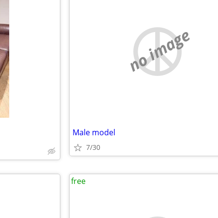
no image
Male model
7/30
free