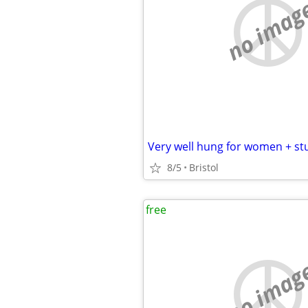
no imag
8/5
Bristol
free
no imag