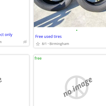
•
ect only
Free used tires
m
8/1
Birmingham
free
e
no image