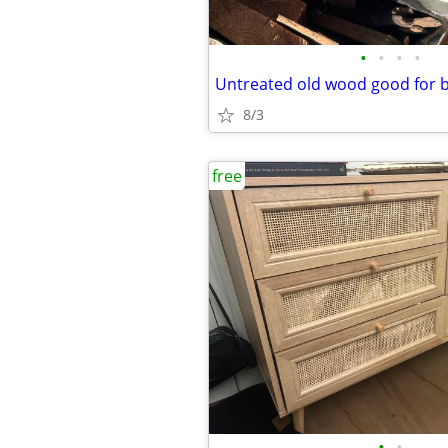
•
•
•
•
Untreated old wood good for 
8/3
free
•
•