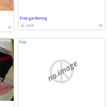
Free gardening
6/24
free
no image