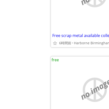
Free scrap metal available coll
6時間前
Harborne Birmingha
free
no imag