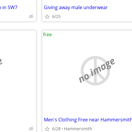
p in SW7
Giving away male underwear
6/25
free
e
no image
Men's Clothing Free near Hammersmit
6/28
Hammersmith