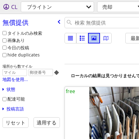
CL
ブライトン
売却
無償提供
タイトルのみ検索
最
画像あり
今日の投稿
hide duplicates
場所から数マイル

ローカルの結果は見つかりません
地図を使用...
状態
free
配達可能
投稿言語
リセット
適用する