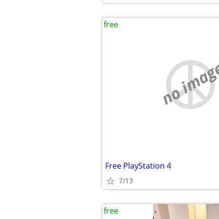
free
no imag
Free PlayStation 4
7/13
free