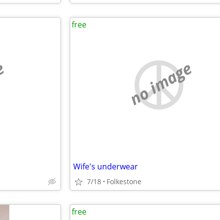
free
e
no image
Wife's underwear
7/18
Folkestone
free