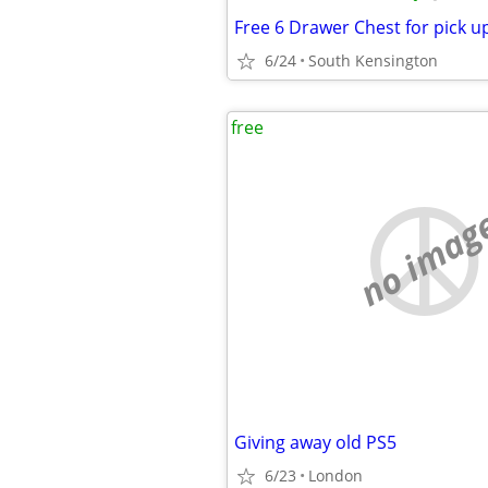
Free 6 Drawer Chest for pick u
6/24
South Kensington
free
no imag
Giving away old PS5
6/23
London