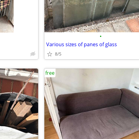
•
Various sizes of panes of glass
8/5
free