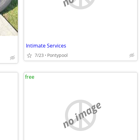
Intimate Services
7/23
Pontypool
free
no image