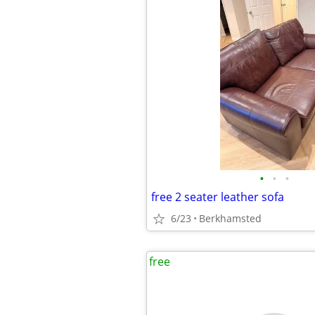
•
•
•
free 2 seater leather sofa
6/23
Berkhamsted
free