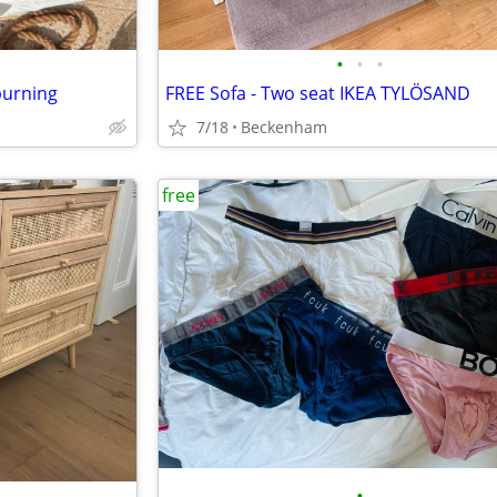
•
•
•
burning
FREE Sofa - Two seat IKEA TYLÖSAND
7/18
Beckenham
free
•