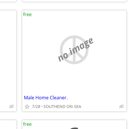
free
no image
Male Home Cleaner.
7/28
SOUTHEND ON SEA
free