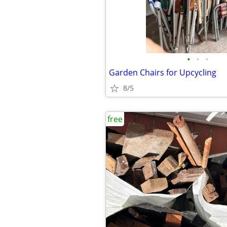
•
•
•
Garden Chairs for Upcycling
8/5
free