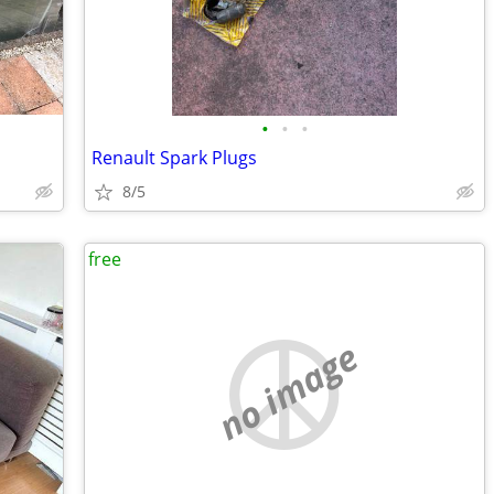
•
•
•
Renault Spark Plugs
8/5
free
no image