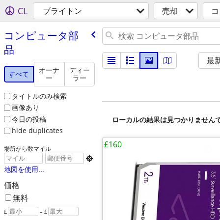
CL
ブライトン
売却
コ
コンピュータ部
品
最
オーナ
ディー
すべて
ー
ラー
タイトルのみ検索
画像あり
今日の投稿
ローカルの結果は見つかりません
hide duplicates
£160
場所から数マイル

地図を使用...
価格
無料
£
– £