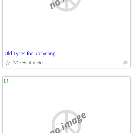
Old Tyres for upcycling
7/1
Heathfield
£1
no image