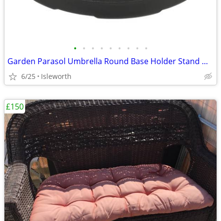
•
•
•
•
•
•
•
•
•
Garden Parasol Umbrella Round Base Holder Stand Weight Fillable Water
6/25
Isleworth
£150