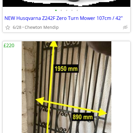
•
•
•
•
•
NEW Husqvarna Z242F Zero Turn Mower 107cm / 42"
6/28
Chewton Mendip
£220