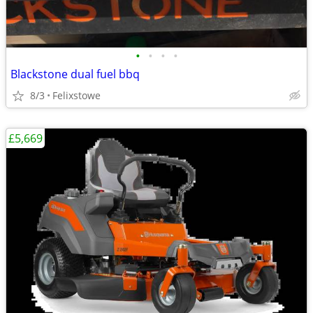
•
•
•
•
Blackstone dual fuel bbq
8/3
Felixstowe
£5,669