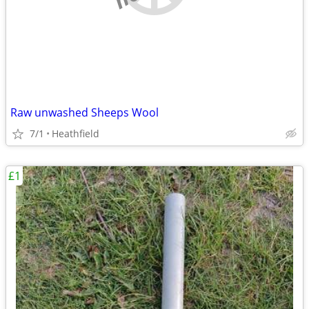
Raw unwashed Sheeps Wool
7/1
Heathfield
£1