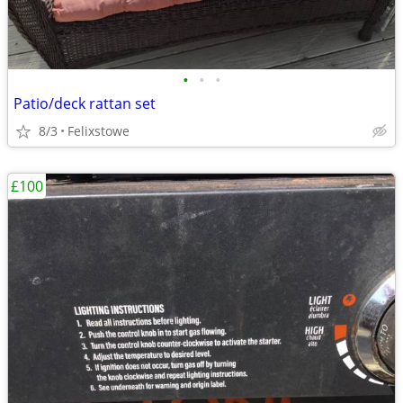
•
•
•
Patio/deck rattan set
8/3
Felixstowe
£100