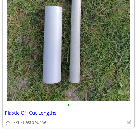
•
Plastic Off Cut Lengths
7/1
Eastbourne