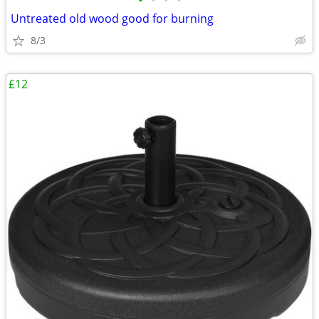
•
•
•
•
Untreated old wood good for burning
8/3
£12