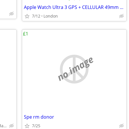
Apple Watch Ultra 3 GPS + CELLULAR 49mm With Black Titanium Milanese
7/12
London
£1
no image
Spe rm donor
Colchester, Chelmsford, Witham, Maldon, Sudbury
7/25