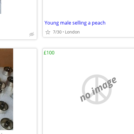
Young male selling a peach
7/30
London
£100
no image
•