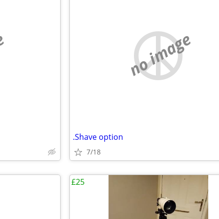
e
no image
.Shave option
7/18
£25