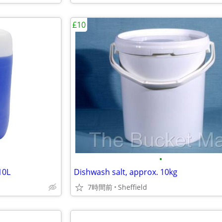
£10
•
10L
Dishwash salt, approx. 10kg
7時間前
Sheffield