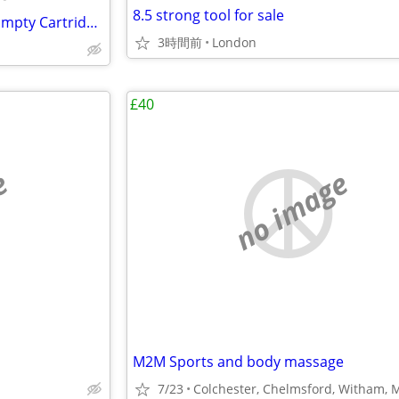
8.5 strong tool for sale
Genuine CCELL M6T05S 0.5ml Empty Cartridges (Bulk Lot)
3時間前
London
£40
e
no image
M2M Sports and body massage
7/23