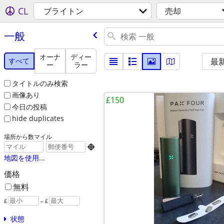
CL
ブライトン
売却
一般
オーナ
ディー
すべて
最
ー
ラー
タイトルのみ検索
画像あり
£150
今日の投稿
hide duplicates
場所から数マイル

地図を使用...
価格
無料
£
– £
状態