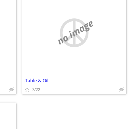
no image
.Table & Oil
7/22