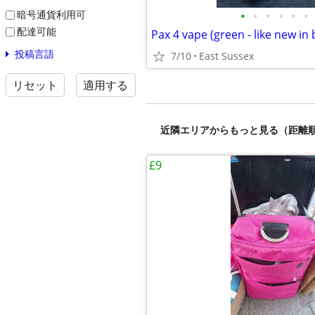
•
•
•
•
•
•
暗号通貨利用可
配達可能
Pax 4 vape (green - like new in 
投稿言語
7/10
East Sussex
リセット
適用する
近隣エリアからもっと見る（距離
£9