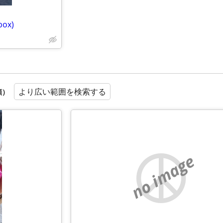
box)
より広い範囲を検索する
順）
no image