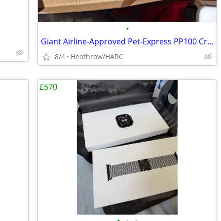
•
Giant Airline-Approved Pet-Express PP100 Crate + Height Extender Kit
8/4
Heathrow/HARC
£570
•
•
•