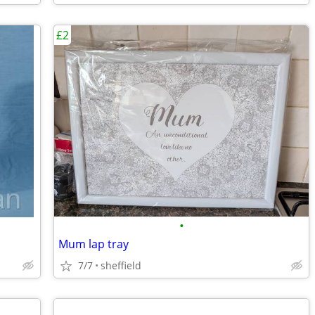
£2
•
Mum lap tray
7/7
sheffield