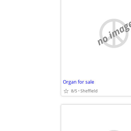
no imag
Organ for sale
8/5
Sheffield