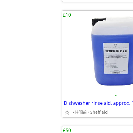
£10
•
Dishwasher rinse aid, approx. 
7時間前
Sheffield
£50