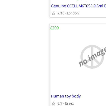
7/16
London
£200
no imag
Human toy body
8/7
Essex