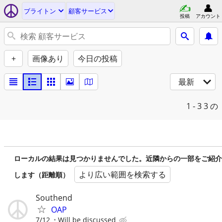
ブライトン
顧客サービス
投稿
アカウント
+
画像あり
今日の投稿
最新
1 - 3
3 の
ローカルの結果は見つかりませんでした。近隣からの一部をご紹介
より広い範囲を検索する
します（距離順）
Southend
OAP
7/12
Will be discussed