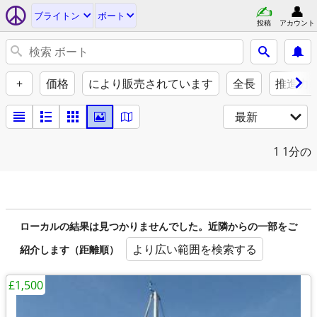
ブライトン
ボート
投稿
アカウント
+
価格
により販売されています
全長
推進力
最新
1
1分の
ローカルの結果は見つかりませんでした。近隣からの一部をご
より広い範囲を検索する
紹介します（距離順）
£1,500