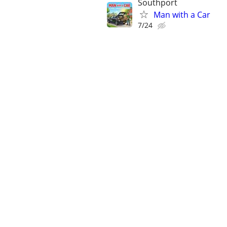
Southport
Man with a Car
7/24