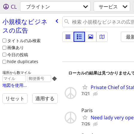
CL
ブライトン
サービス
小規模なビジネ
スの広告
最
タイトルのみ検索
画像あり
今日の投稿
hide duplicates
ローカルの結果は見つかりません
場所から数マイル

地図を使用...
Private Chief of Sta
7/21
リセット
適用する
Paris
Need lady very open
7/26