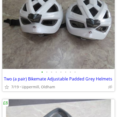
•
•
•
•
•
•
•
•
Two (a pair) Bikemate Adjustable Padded Grey Helmets
7/19
Uppermill, Oldham
£8