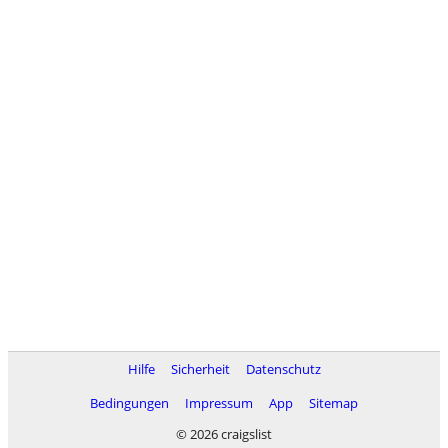
Hilfe
Sicherheit
Datenschutz
Bedingungen
Impressum
App
Sitemap
© 2026 craigslist