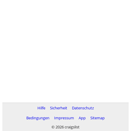
Hilfe
Sicherheit
Datenschutz
Bedingungen
Impressum
App
Sitemap
© 2026 craigslist