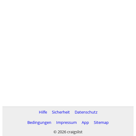
Hilfe
Sicherheit
Datenschutz
Bedingungen
Impressum
App
Sitemap
© 2026 craigslist