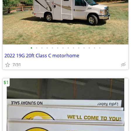
•
•
•
•
•
•
•
•
•
•
•
•
•
•
2022 19G 20ft Class C motorhome
7/31
$1