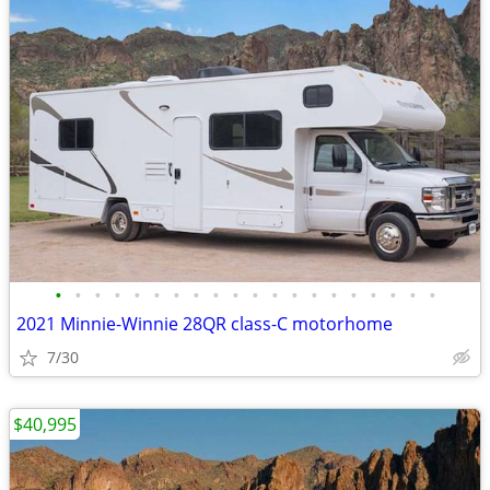
•
•
•
•
•
•
•
•
•
•
•
•
•
•
•
•
•
•
•
•
2021 Minnie-Winnie 28QR class-C motorhome
7/30
$40,995