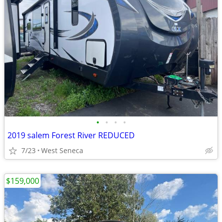
•
•
•
•
2019 salem Forest River REDUCED
7/23
West Seneca
$159,000