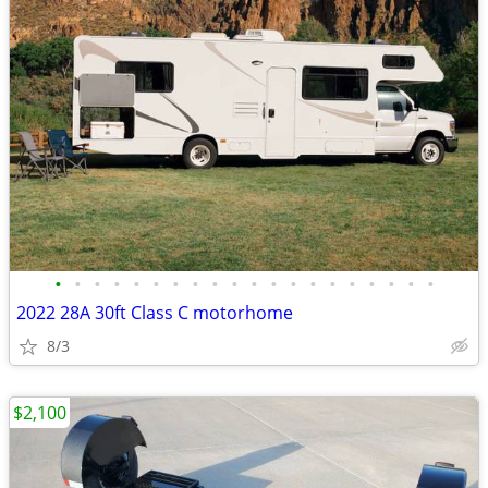
•
•
•
•
•
•
•
•
•
•
•
•
•
•
•
•
•
•
•
•
2022 28A 30ft Class C motorhome
8/3
$2,100