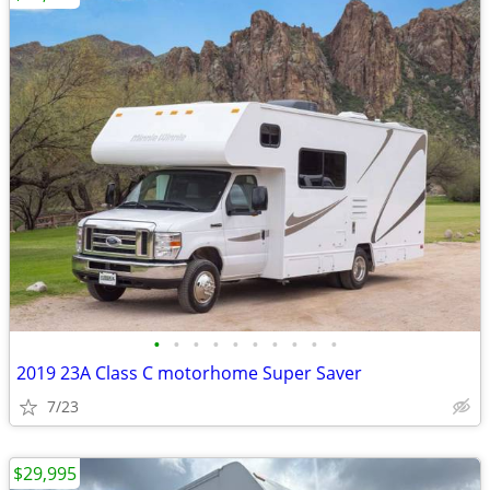
•
•
•
•
•
•
•
•
•
•
2019 23A Class C motorhome Super Saver
7/23
$29,995