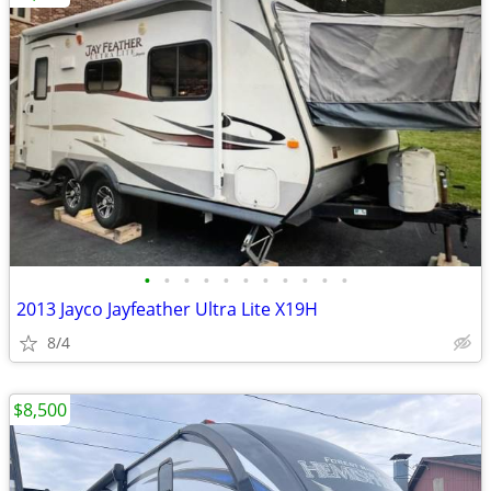
•
•
•
•
•
•
•
•
•
•
•
2013 Jayco Jayfeather Ultra Lite X19H
8/4
$8,500