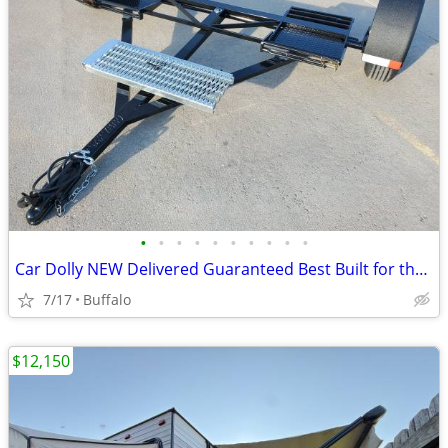
•
•
•
•
•
•
•
•
•
•
Car Dolly NEW Delivered Guaranteed Best Built for the Money in U.S.!
7/17
Buffalo
$12,150