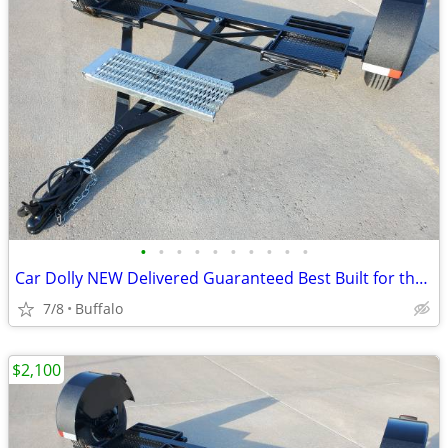
•
•
•
•
•
•
•
•
•
•
Car Dolly NEW Delivered Guaranteed Best Built for the Money in U.S.!
7/8
Buffalo
$2,100