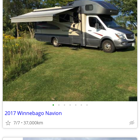
•
•
•
•
•
•
•
2017 Winnebago Navion
7/7
37,000km