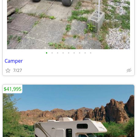
•
•
•
•
•
•
•
•
•
Camper
7/27
$41,995