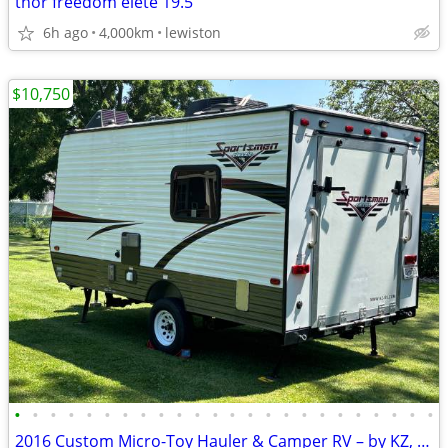
thor freedom elete 19.5
6h ago
4,000km
lewiston
$10,750
•
•
•
•
•
•
•
•
•
•
•
•
•
•
•
•
•
•
•
•
•
•
•
•
2016 Custom Micro-Toy Hauler & Camper RV – by KZ, now only: