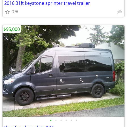
2016 31ft keystone sprinter travel trailer
7/8
$95,000
•
•
•
•
•
•