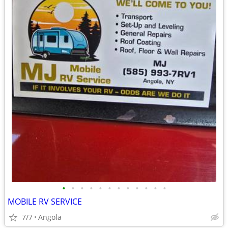
•
•
•
•
•
•
•
•
•
•
•
•
MOBILE RV SERVICE
7/7
Angola