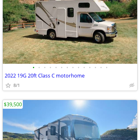
•
•
•
•
•
•
•
•
•
•
•
•
•
•
2022 19G 20ft Class C motorhome
8/1
$39,500