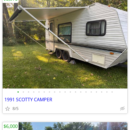
•
•
•
•
•
•
•
•
•
•
•
•
•
•
•
•
•
•
•
1991 SCOTTY CAMPER
8/5
$6,000