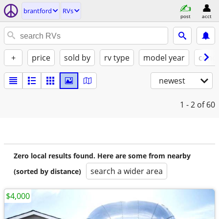
brantford
RVs
post
acct
+
price
sold by
rv type
model year
condi
newest
1 - 2
of 60
Zero local results found. Here are some from nearby
search a wider area
(sorted by distance)
$4,000