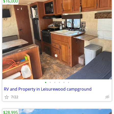
$16,000
•
•
•
•
•
•
RV and Property in Leisurewood campground
7/22
$28,995