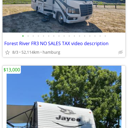
•
•
•
•
•
•
•
•
•
•
•
•
•
•
•
•
•
Forest River FR3 NO SALES TAX video description
8/3
52,114km
hamburg
$13,000