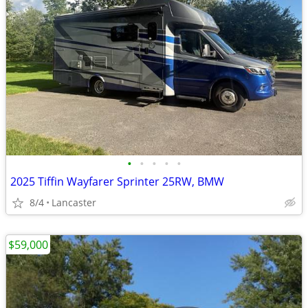
•
•
•
•
•
2025 Tiffin Wayfarer Sprinter 25RW, BMW
8/4
Lancaster
$59,000