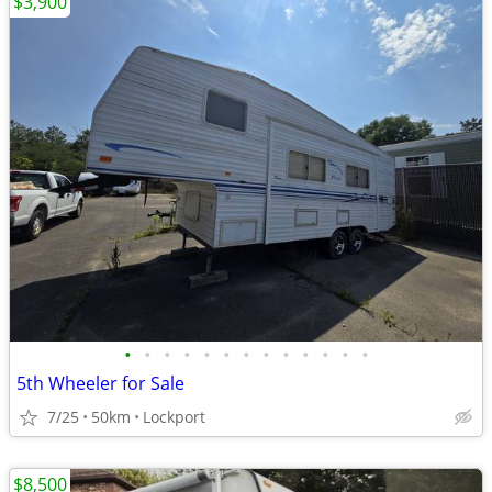
$3,900
•
•
•
•
•
•
•
•
•
•
•
•
•
5th Wheeler for Sale
7/25
50km
Lockport
$8,500