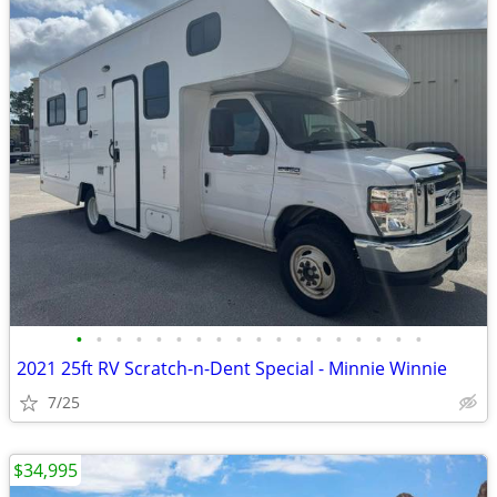
•
•
•
•
•
•
•
•
•
•
•
•
•
•
•
•
•
•
2021 25ft RV Scratch-n-Dent Special - Minnie Winnie
7/25
$34,995