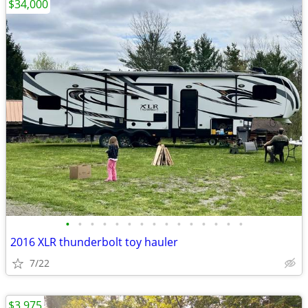
$34,000
•
•
•
•
•
•
•
•
•
•
•
•
•
•
•
2016 XLR thunderbolt toy hauler
7/22
$3,975