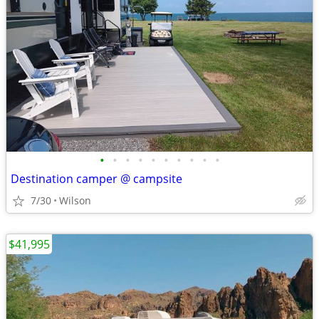
•
•
•
•
•
•
•
•
•
•
Destination camper @ campsite
7/30
Wilson
$41,995