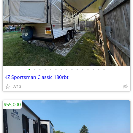
•
•
•
•
•
•
•
•
•
•
•
•
•
•
•
KZ Sportsman Classic 180rbt
7/13
$55,000