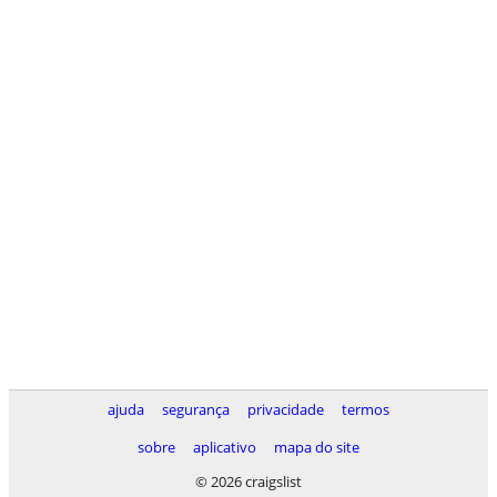
ajuda
segurança
privacidade
termos
sobre
aplicativo
mapa do site
© 2026 craigslist