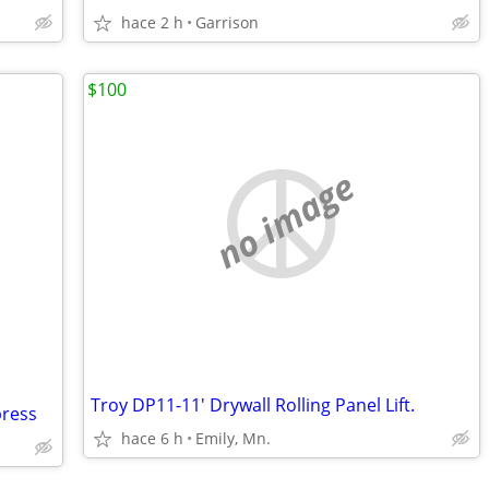
hace 2 h
Garrison
$100
no image
Troy DP11-11' Drywall Rolling Panel Lift.
press
hace 6 h
Emily, Mn.