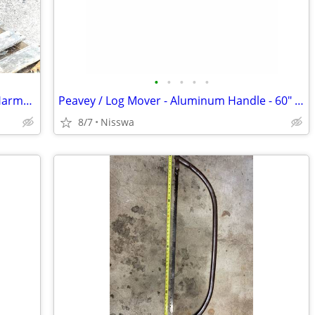
•
•
•
•
•
Pellet Stove Fireplace Insert - Made by Harmon Stove / Iron Company
Peavey / Log Mover - Aluminum Handle - 60" Length - New in Box!
8/7
Nisswa