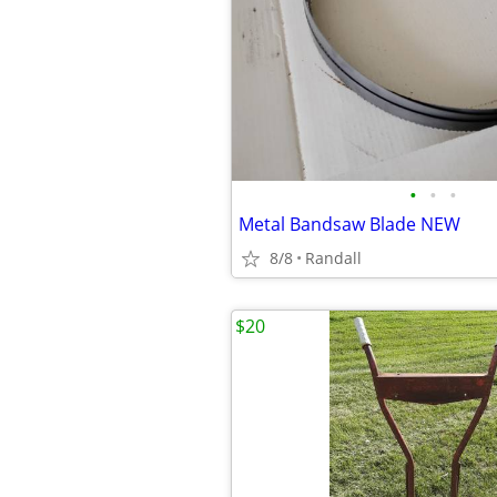
•
•
•
Metal Bandsaw Blade NEW
8/8
Randall
$20