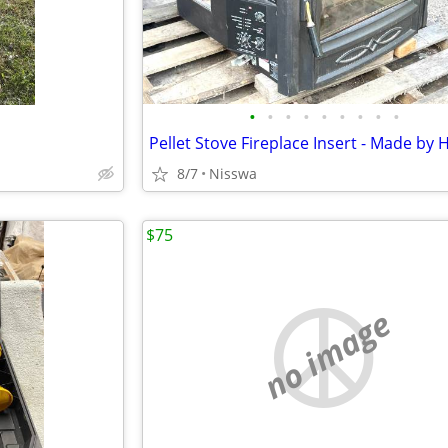
•
•
•
•
•
•
•
•
•
8/7
Nisswa
$75
no image