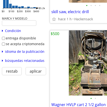
•
•
•
•
$5.2k
skill saw, electric drill
$0
$100
$200
$300
$400
MARCA Y MODELO
hace 1 h
Hackensack
Condición
$500
entrega disponible
se acepta criptomoneda
idioma de la publicación
búsquedas relacionadas
restab
aplicar
•
•