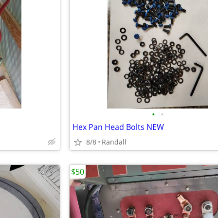
•
•
Hex Pan Head Bolts NEW
8/8
Randall
$50