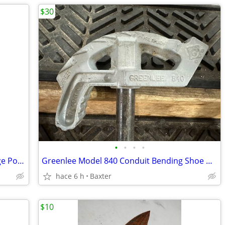
$30
•
•
•
•
Custom Heavy Duty Post Driver for Large Posts, Stakes and Well Points
Greenlee Model 840 Conduit Bending Shoe With Padded Handle
hace 6 h
Baxter
$10