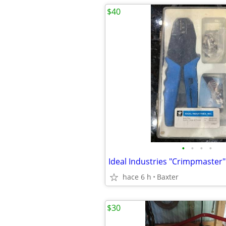
$40
•
•
•
•
hace 6 h
Baxter
$30