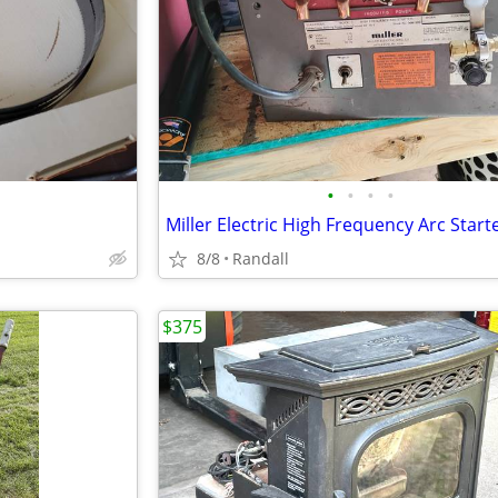
•
•
•
•
Miller Electric High Frequency Arc Start
8/8
Randall
$375