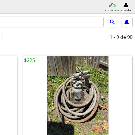
anúnciate
cuenta
1 - 9
de 90
$225