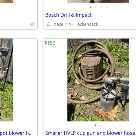
•
•
•
•
Bosch Drill & Impact
hace 1 h
Hackensack
$150
•
•
Wagner HVLP cart 2 1/2 gallon pot blower hose and two guns
Smaller HVLP cup gun and blower hose