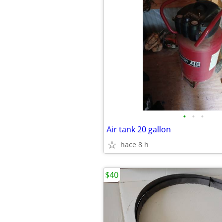
•
•
•
Air tank 20 gallon
hace 8 h
$40