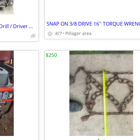
SNAP ON 3/8 DRIVE 16'' TORQUE WREN
DeWalt 18v Cordless Hammer Drill / Driver with Charger & Rigid Case
8/7
Pillager area
$250
•
•