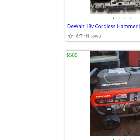
•
•
•
•
8/7
Nisswa
$500
•
•
•
•