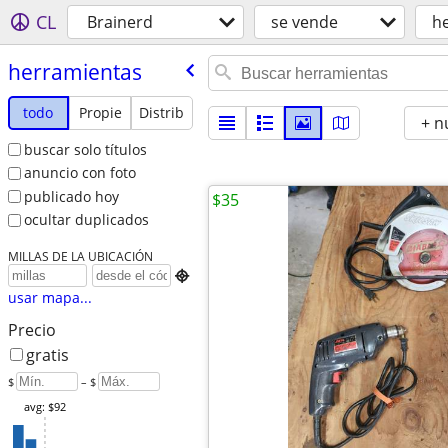
CL
Brainerd
se vende
h
herramientas
todo
Propie
Distrib
+ n
buscar solo títulos
anuncio con foto
publicado hoy
$35
ocultar duplicados
MILLAS DE LA UBICACIÓN

usar mapa...
Precio
gratis
$
– $
avg: $92