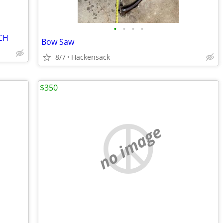
•
•
•
•
CH
Bow Saw
8/7
Hackensack
$350
no image