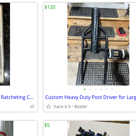
$120
•
•
•
•
•
•
Ideal Industries "Crimpmaster" Ratcheting Crimp Tool
hace 6 h
Baxter
$5