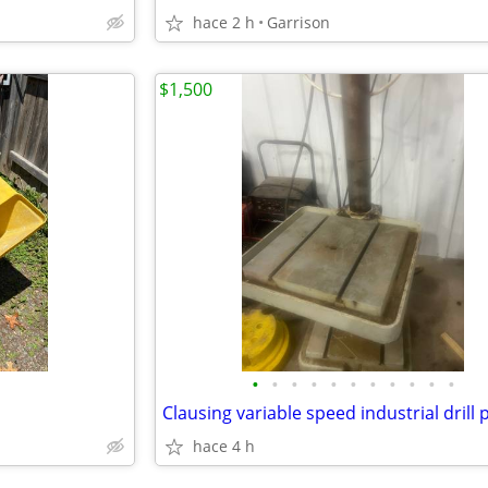
hace 2 h
Garrison
$1,500
•
•
•
•
•
•
•
•
•
•
•
Clausing variable speed industrial drill 
hace 4 h