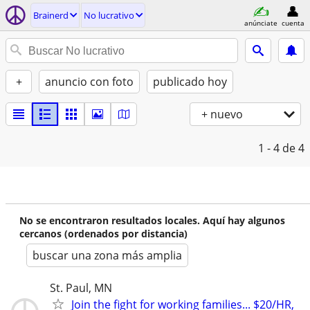
Brainerd
No lucrativo
anúnciate
cuenta
+
anuncio con foto
publicado hoy
+ nuevo
1 - 4
de 4
No se encontraron resultados locales. Aquí hay algunos
cercanos (ordenados por distancia)
buscar una zona más amplia
St. Paul, MN
Join the fight for working families... $20/HR,