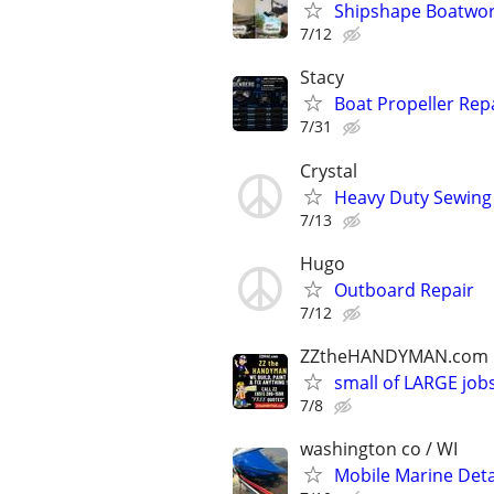
Shipshape Boatwork
7/12
Stacy
Boat Propeller Rep
7/31
Crystal
Heavy Duty Sewing 
7/13
Hugo
Outboard Repair
7/12
ZZtheHANDYMAN.com
small of LARGE job
7/8
washington co / WI
Mobile Marine Deta