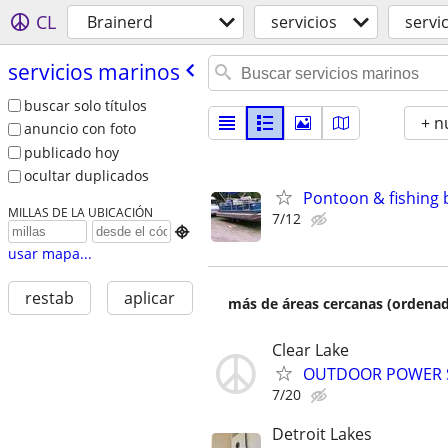
CL
Brainerd
servicios
servi
servicios marinos
buscar solo títulos
+ n
anuncio con foto
publicado hoy
ocultar duplicados
Pontoon & fishing 
MILLAS DE LA UBICACIÓN
7/12

usar mapa...
restab
aplicar
más de áreas cercanas (ordenad
Clear Lake
OUTDOOR POWER S
7/20
Detroit Lakes