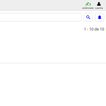
anúnciate
cuenta
1 - 10
de 10