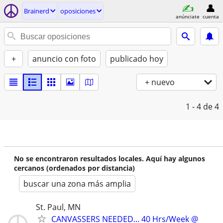
Brainerd
oposiciones
anúnciate
cuenta
+
anuncio con foto
publicado hoy
+ nuevo
1 - 4
de 4
No se encontraron resultados locales. Aquí hay algunos
cercanos (ordenados por distancia)
buscar una zona más amplia
St. Paul, MN
CANVASSERS NEEDED... 40 Hrs/Week @