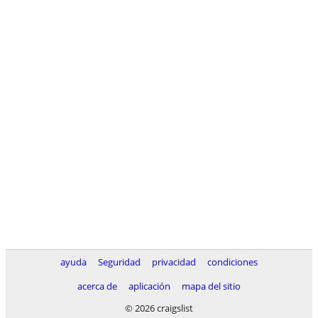
ayuda
Seguridad
privacidad
condiciones
acerca de
aplicación
mapa del sitio
© 2026 craigslist