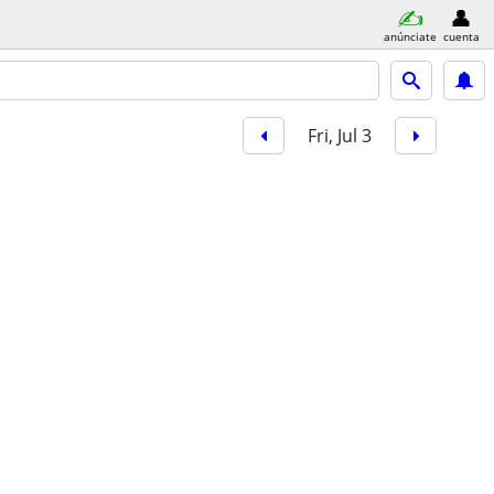
anúnciate
cuenta
Fri, Jul 3