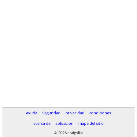
ayuda
Seguridad
privacidad
condiciones
acerca de
aplicación
mapa del sitio
© 2026 craigslist