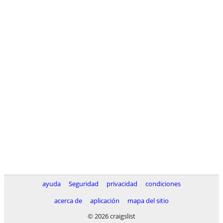
ayuda
Seguridad
privacidad
condiciones
acerca de
aplicación
mapa del sitio
© 2026 craigslist