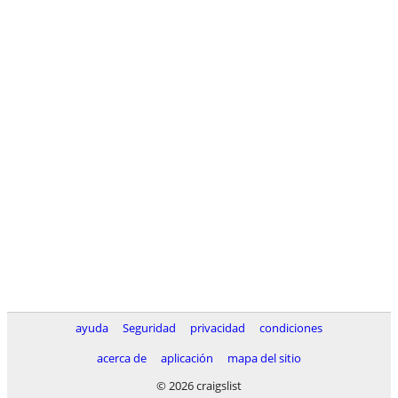
ayuda
Seguridad
privacidad
condiciones
acerca de
aplicación
mapa del sitio
© 2026 craigslist