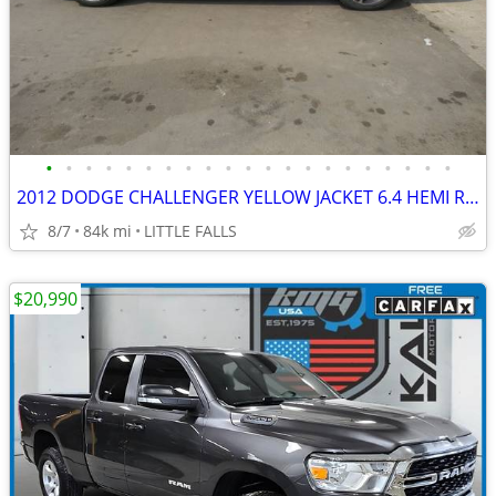
•
•
•
•
•
•
•
•
•
•
•
•
•
•
•
•
•
•
•
•
•
2012 DODGE CHALLENGER YELLOW JACKET 6.4 HEMI RARE CAR SUPER CONDITION
8/7
84k mi
LITTLE FALLS
$20,990