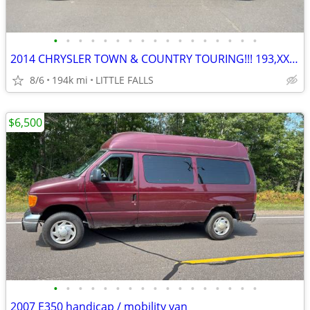
•
•
•
•
•
•
•
•
•
•
•
•
•
•
•
•
•
2014 CHRYSLER TOWN & COUNTRY TOURING!!! 193,XXX MILES. LEATHER INT!!!
8/6
194k mi
LITTLE FALLS
$6,500
•
•
•
•
•
•
•
•
•
•
•
•
•
•
•
•
•
2007 E350 handicap / mobility van