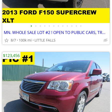
•
•
•
•
•
•
•
•
•
•
•
•
MN. WHOLE SALE LOT #2 ! OPEN TO PUBLIC CARS, TRUCKS, SUVS, MINI VANS!
8/7
100k mi
LITTLE FALLS
$123,456