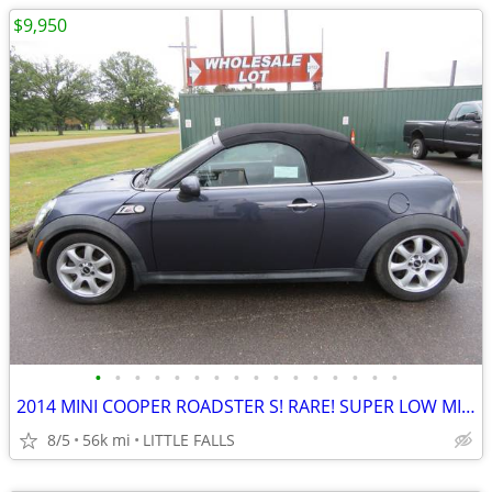
$9,950
•
•
•
•
•
•
•
•
•
•
•
•
•
•
•
•
2014 MINI COOPER ROADSTER S! RARE! SUPER LOW MILES! LOADED W/ OPTIONS!
8/5
56k mi
LITTLE FALLS