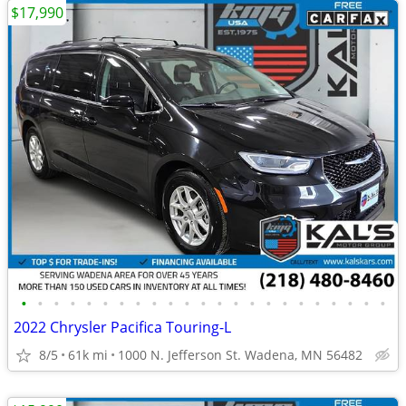
$17,990
•
•
•
•
•
•
•
•
•
•
•
•
•
•
•
•
•
•
•
•
•
•
•
2022 Chrysler Pacifica Touring-L
8/5
61k mi
1000 N. Jefferson St. Wadena, MN 56482