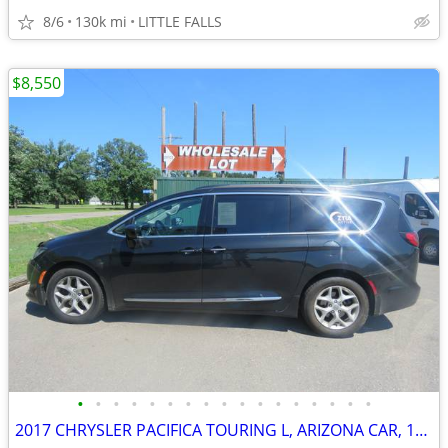
8/6
130k mi
LITTLE FALLS
$8,550
•
•
•
•
•
•
•
•
•
•
•
•
•
•
•
•
•
2017 CHRYSLER PACIFICA TOURING L, ARIZONA CAR, 146 M, RUNS GREAT !!!