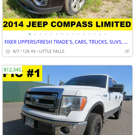
•
•
•
•
•
•
•
•
•
•
•
•
•
•
•
FIXER UPPERS/FRESH TRADE'S, CARS, TRUCKS, SUVS, VANS!! WHOLESALE!!
8/7
12k mi
LITTLE FALLS
$12,345