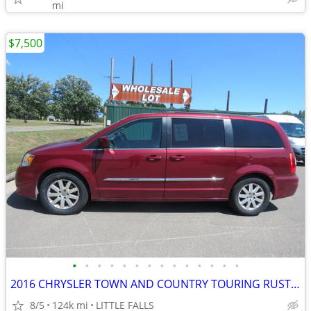
mi
$7,500
•
•
•
•
•
•
•
•
•
•
•
•
•
•
2016 CHRYSLER TOWN AND COUNTRY TOURING RUST FREE FROM FLORIDA LOW MIL
8/5
124k mi
LITTLE FALLS