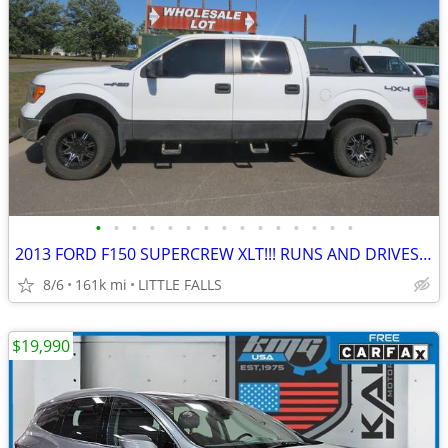
•
•
•
•
•
•
•
•
•
•
•
•
•
•
•
2013 FORD F150 SUPERCREW XLT!!! RUNS AND DRIVES FANTASTIC!!!
8/6
161k mi
LITTLE FALLS
$19,990