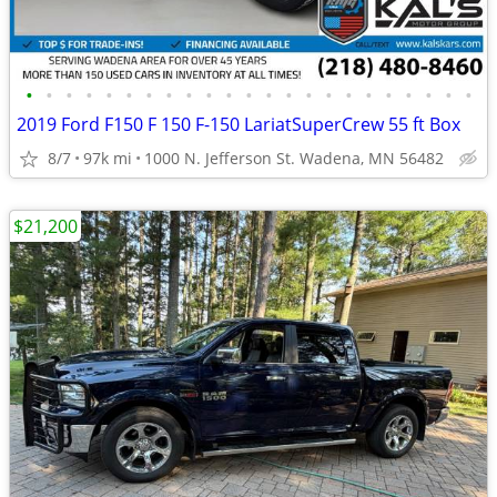
•
•
•
•
•
•
•
•
•
•
•
•
•
•
•
•
•
•
•
•
•
•
•
2019 Ford F150 F 150 F-150 LariatSuperCrew 55 ft Box
8/7
97k mi
1000 N. Jefferson St. Wadena, MN 56482
$21,200