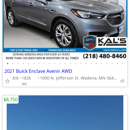
•
•
•
•
•
•
•
•
•
•
•
•
•
•
•
•
•
•
•
•
•
•
•
2021 Buick Enclave Avenir AWD
8/6
182k
1000 N. Jefferson St. Wadena, MN 56482
mi
$8,750