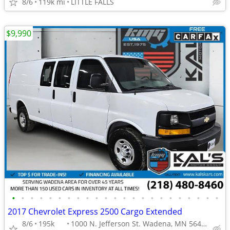
8/6
119k mi
LITTLE FALLS
$9,990
•
•
•
•
•
•
•
•
•
•
•
•
•
•
•
•
•
•
•
•
•
•
•
2017 Chevrolet Express 2500 Cargo Extended
8/6
195k
1000 N. Jefferson St. Wadena, MN 56482