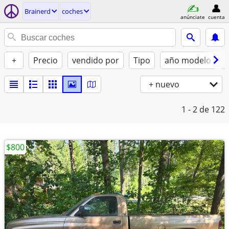
Brainerd
coches
anúnciate
cuenta
+
Precio
vendido por
Tipo
año modelo
+ nuevo
1 - 2
de 122
$800