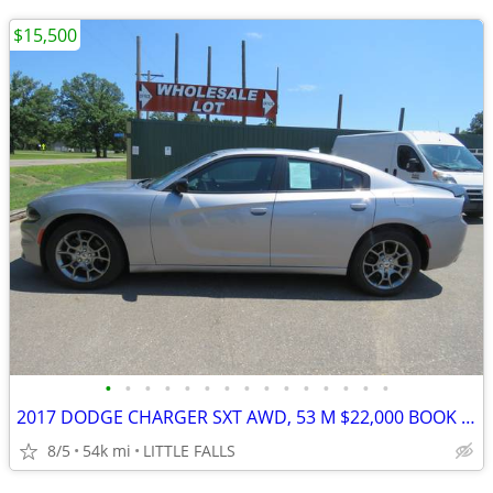
$15,500
•
•
•
•
•
•
•
•
•
•
•
•
•
•
•
2017 DODGE CHARGER SXT AWD, 53 M $22,000 BOOK VALUE!! GREAT CAR!
8/5
54k mi
LITTLE FALLS