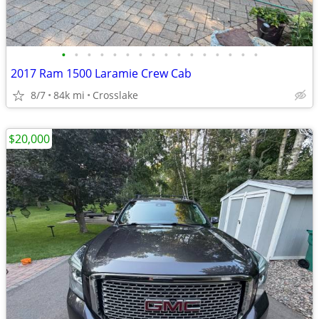
•
•
•
•
•
•
•
•
•
•
•
•
•
•
•
•
2017 Ram 1500 Laramie Crew Cab
8/7
84k mi
Crosslake
$20,000