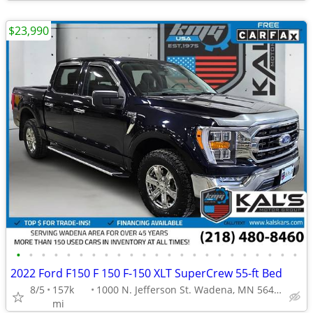
$23,990
•
•
•
•
•
•
•
•
•
•
•
•
•
•
•
•
•
•
•
•
•
•
•
2022 Ford F150 F 150 F-150 XLT SuperCrew 55-ft Bed
8/5
157k
1000 N. Jefferson St. Wadena, MN 56482
mi