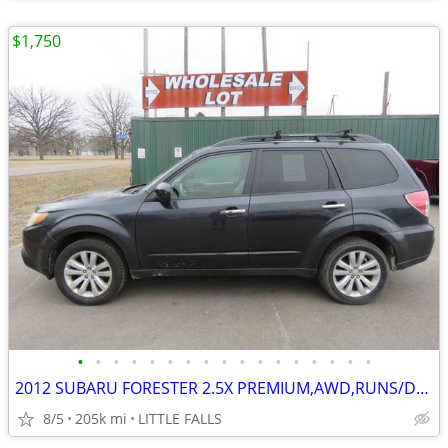
$1,750
•
•
•
•
•
•
•
•
•
•
•
•
•
•
•
•
•
2012 SUBARU FORESTER 2.5X PREMIUM,AWD,RUNS/DRIVES MINT,BAD HEAD GASKET
8/5
205k mi
LITTLE FALLS