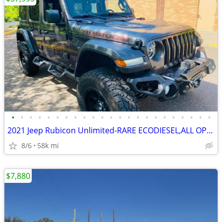
•
•
•
•
•
•
•
•
•
•
•
•
•
•
•
•
•
•
•
•
•
•
•
2021 Jeep Rubicon Unlimited-RARE ECODIESEL,ALL OPTIONS,58k
8/6
58k mi
$7,880