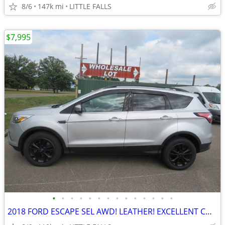
8/6
147k mi
LITTLE FALLS
$7,995
•
•
•
•
•
•
•
•
•
•
•
•
•
•
2018 FORD ESCAPE SEL AWD! LEATHER! EXCELLENT CONDITION! 118,662 MILES