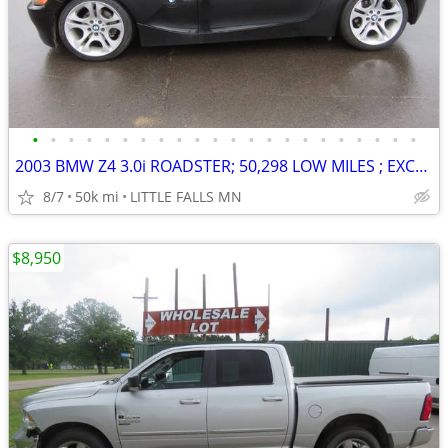
•
•
•
•
•
•
•
•
•
•
•
•
•
•
•
•
•
•
•
•
•
•
2003 BMW Z4 3.0i ROADSTER; 50,298 LOW MILES ; EXCELENT CONDITION ! OBO
8/7
50k mi
LITTLE FALLS MN
$8,950