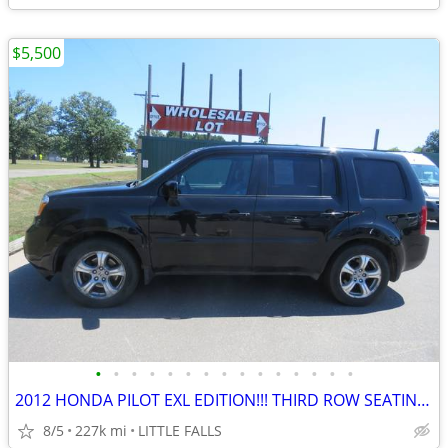
$5,500
•
•
•
•
•
•
•
•
•
•
•
•
•
•
•
2012 HONDA PILOT EXL EDITION!!! THIRD ROW SEATING!!! GOOD CONDITION!!!
8/5
227k mi
LITTLE FALLS