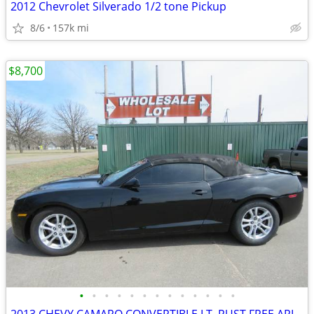
2012 Chevrolet Silverado 1/2 tone Pickup
8/6
157k mi
$8,700
•
•
•
•
•
•
•
•
•
•
•
•
•