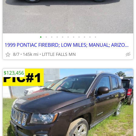
•
•
•
•
•
•
•
•
•
•
•
1999 PONTIAC FIREBIRD; LOW MILES; MANUAL; ARIZONA FRESH ARRIVAL !
8/7
145k mi
LITTLE FALLS MN
$123,456