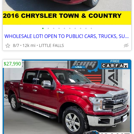
•
•
•
•
•
•
•
•
•
•
WHOLESALE LOT! OPEN TO PUBLIC! CARS, TRUCKS, SUV'S, MINI VAN & MORE!
8/7
12k mi
LITTLE FALLS
$27,990