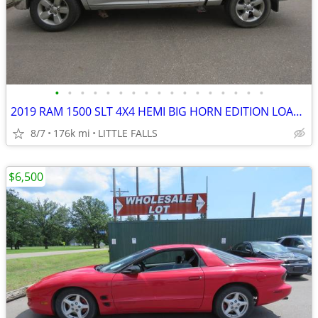
•
•
•
•
•
•
•
•
•
•
•
•
•
•
•
•
•
2019 RAM 1500 SLT 4X4 HEMI BIG HORN EDITION LOADED $12,830 BOOK VALUE
8/7
176k mi
LITTLE FALLS
$6,500