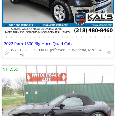
•
•
•
•
•
•
•
•
•
•
•
•
•
•
•
•
•
•
•
•
•
•
•
2022 Ram 1500 Big Horn Quad Cab
8/7
135k
1000 N. Jefferson St. Wadena, MN 56482
mi
$11,950