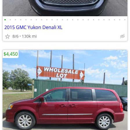
•
•
•
•
•
•
•
•
•
•
•
•
•
•
•
•
•
•
•
•
•
•
•
•
2015 GMC Yukon Denali XL
8/6
130k mi
$4,450