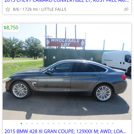
2013 CHEVY CAMARO CONVERTIBLE LT, RUST FREE ARIZONA CAR,RUNS EXCELLENT
8/6
172k mi
LITTLE FALLS
$8,750
•
•
•
•
•
•
•
•
•
•
•
•
•
•
•
•
•
•
2015 BMW 428 XI GRAN COUPE; 129XXX M; AWD; LOADED ! $12,000 BOOK VALUE