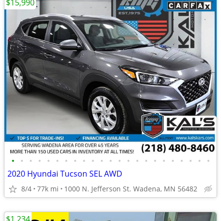
$15,990
•
•
•
•
•
•
•
•
•
•
•
•
•
•
•
•
•
•
•
•
•
•
•
2020 Hyundai Tucson SEL AWD
8/4
77k mi
1000 N. Jefferson St. Wadena, MN 56482
$1,234