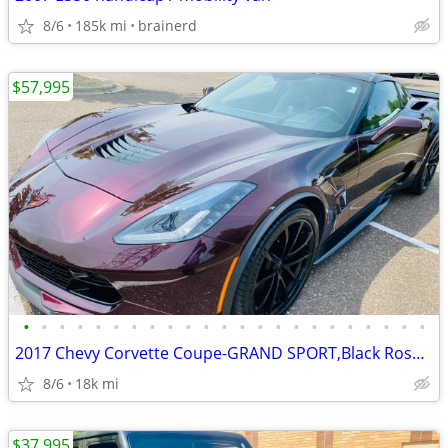
8/6
185k mi
brainerd
$57,995
•
•
•
•
•
•
•
•
•
•
•
•
•
•
•
•
•
•
•
•
•
•
•
2017 Chevy Corvette Coupe-GRAND SPORT,Black Rose in color,only 17k
8/6
18k mi
$37,995