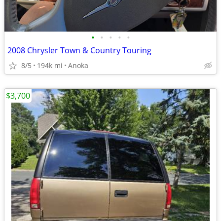
•
•
•
•
•
2008 Chrysler Town & Country Touring
8/5
194k mi
Anoka
$3,700