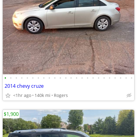
•
•
•
•
•
•
•
•
•
•
•
•
•
•
•
•
•
•
•
•
•
•
•
•
2014 chevy cruze
<1hr ago
140k mi
Rogers
$1,900