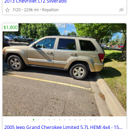
2013 Chevrolet LTZ Silverado
7/25
229k mi
Royalton
$1,800
•
•
•
•
•
•
•
•
•
•
•
•
•
2005 Jeep Grand Cherokee Limited 5.7L HEMI 4x4 - 151K - $1,800 OBO