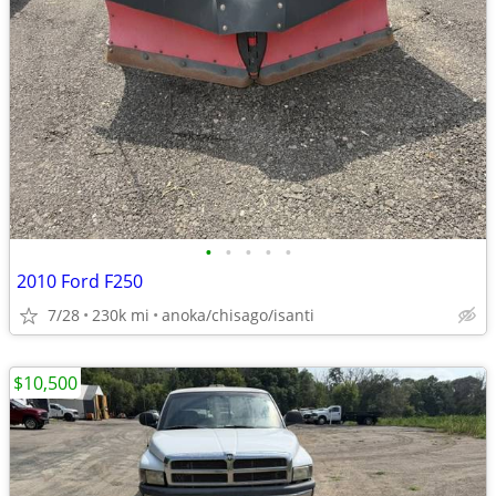
•
•
•
•
•
2010 Ford F250
7/28
230k mi
anoka/chisago/isanti
$10,500