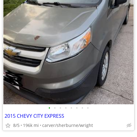
•
•
•
•
•
•
•
•
2015 CHEVY CITY EXPRESS
8/5
196k mi
carver/sherburne/wright