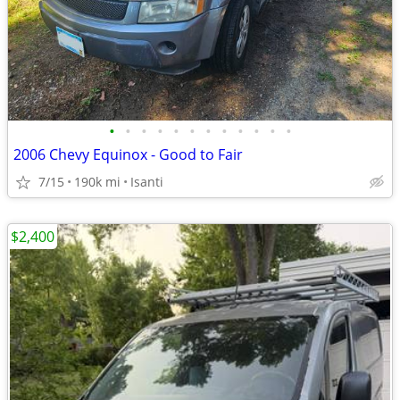
•
•
•
•
•
•
•
•
•
•
•
•
2006 Chevy Equinox - Good to Fair
7/15
190k mi
Isanti
$2,400