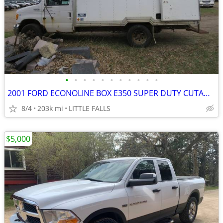
•
•
•
•
•
•
•
•
•
•
•
2001 FORD ECONOLINE BOX E350 SUPER DUTY CUTAWAY VAN,GREAT TRUCK!!
8/4
203k mi
LITTLE FALLS
$5,000