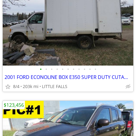
•
•
•
•
•
•
•
•
•
•
•
2001 FORD ECONOLINE BOX E350 SUPER DUTY CUTAWAY VAN,GREAT TRUCK!!
8/4
203k mi
LITTLE FALLS
$123,456