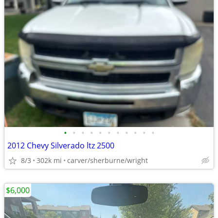
•
•
•
•
•
•
•
•
•
•
•
2012 Chevy Silverado ltz 2500
8/3
302k mi
carver/sherburne/wright
$6,000