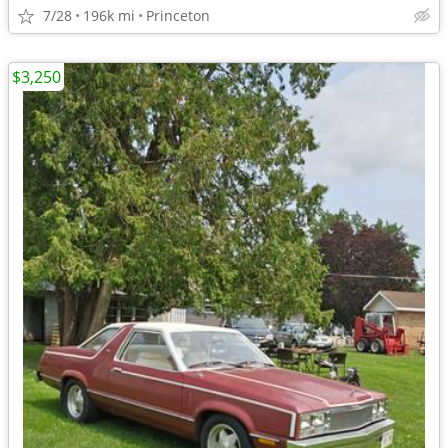
7/28
196k mi
Princeton
$3,250