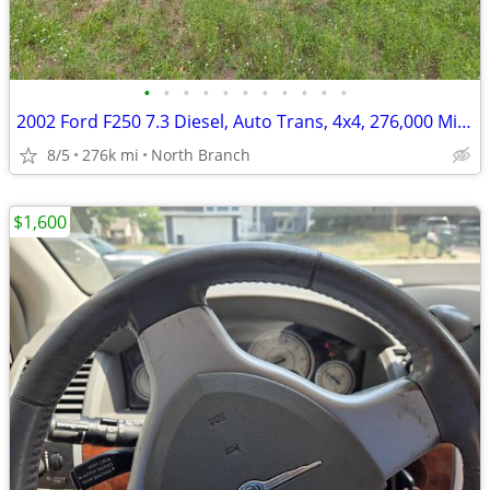
•
•
•
•
•
•
•
•
•
•
•
2002 Ford F250 7.3 Diesel, Auto Trans, 4x4, 276,000 Miles
8/5
276k mi
North Branch
$1,600