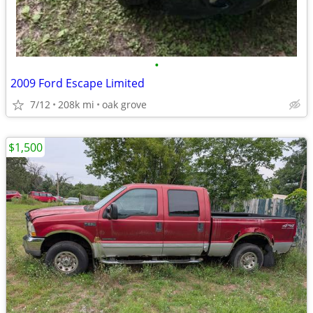
•
2009 Ford Escape Limited
7/12
208k mi
oak grove
$1,500