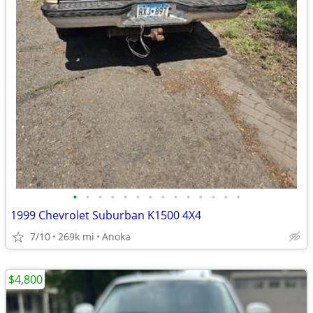
•
•
•
•
•
•
•
•
•
•
•
•
•
•
1999 Chevrolet Suburban K1500 4X4
7/10
269k mi
Anoka
$4,800