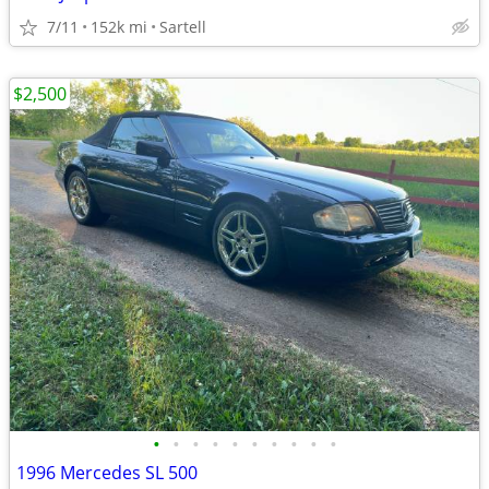
7/11
152k mi
Sartell
$2,500
•
•
•
•
•
•
•
•
•
•
1996 Mercedes SL 500