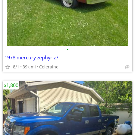
•
1978 mercury zephyr z7
8/1
39k mi
Coleraine
$1,800