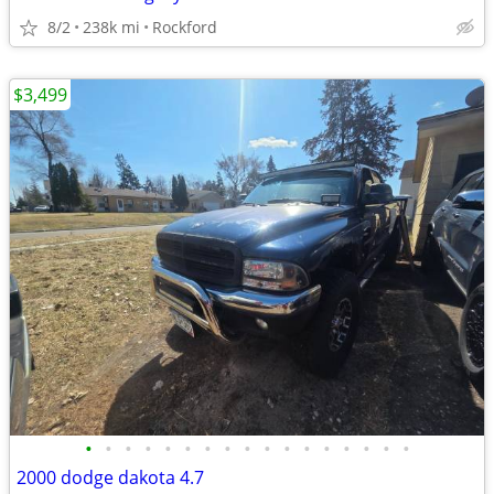
8/2
238k mi
Rockford
$3,499
•
•
•
•
•
•
•
•
•
•
•
•
•
•
•
•
•
2000 dodge dakota 4.7