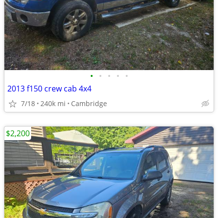
•
•
•
•
•
2013 f150 crew cab 4x4
7/18
240k mi
Cambridge
$2,200