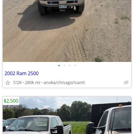
•
•
•
•
2002 Ram 2500
7/28
280k mi
anoka/chisago/isanti
$2,500