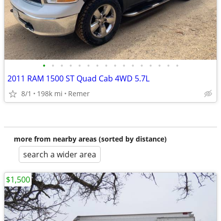
•
•
•
•
•
•
•
•
•
•
•
•
•
•
•
•
2011 RAM 1500 ST Quad Cab 4WD 5.7L
8/1
198k mi
Remer
more from nearby areas (sorted by distance)
search a wider area
$1,500