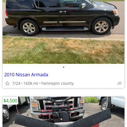
•
2010 Nissan Armada
7/24
160k mi
hennepin county
$4,500