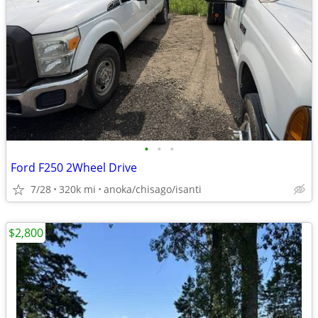
•
•
•
Ford F250 2Wheel Drive
7/28
320k mi
anoka/chisago/isanti
$2,800