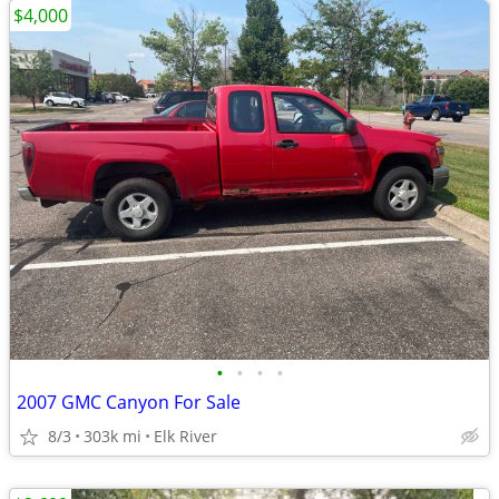
$4,000
•
•
•
•
2007 GMC Canyon For Sale
8/3
303k mi
Elk River