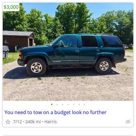
$3,000
•
•
•
•
•
•
•
You need to tow on a budget look no further
7/12
240k mi
Harris