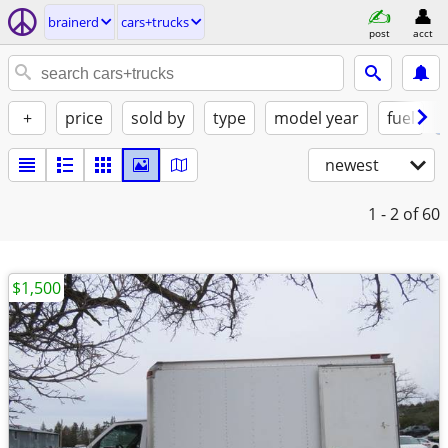
brainerd
cars+trucks
post
acct
+
price
sold by
type
model year
fuel
newest
1 - 2
of 60
$1,500