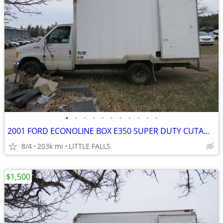
•
•
•
•
•
•
•
•
•
•
•
2001 FORD ECONOLINE BOX E350 SUPER DUTY CUTAWAY VAN,GREAT TRUCK!!
8/4
203k mi
LITTLE FALLS
$1,500