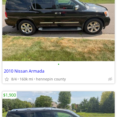
•
2010 Nissan Armada
8/4
160k mi
hennepin county
$1,900