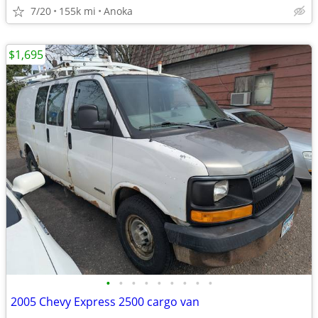
7/20
155k mi
Anoka
$1,695
•
•
•
•
•
•
•
•
•
2005 Chevy Express 2500 cargo van