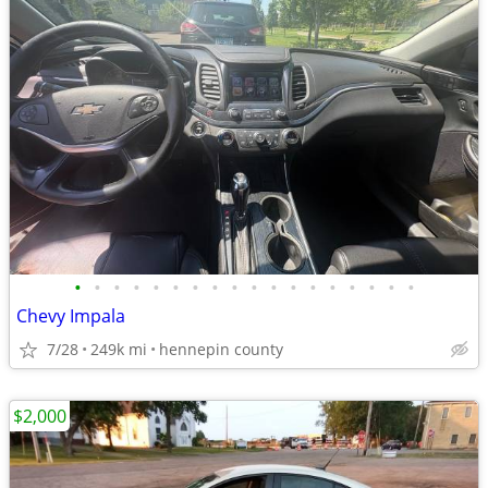
•
•
•
•
•
•
•
•
•
•
•
•
•
•
•
•
•
•
Chevy Impala
7/28
249k mi
hennepin county
$2,000