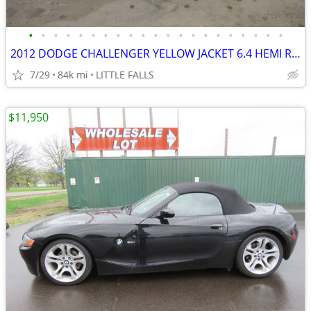
•
•
•
•
•
•
•
•
•
•
•
•
•
•
•
•
•
•
•
•
•
2012 DODGE CHALLENGER YELLOW JACKET 6.4 HEMI RARE CAR SUPER CONDITION
7/29
84k mi
LITTLE FALLS
$11,950