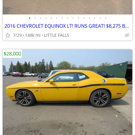
•
•
•
•
•
•
•
•
•
•
•
•
•
•
•
2016 CHEVROLET EQUINOX LT! RUNS GREAT! $8,275 BOOK VALUE!! COLD A/C!!
7/29
148k mi
LITTLE FALLS
$28,000