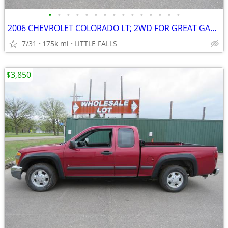
•
•
•
•
•
•
•
•
•
•
•
•
•
•
•
2006 CHEVROLET COLORADO LT; 2WD FOR GREAT GAS MILEAGE; 175,4 MILES
7/31
175k mi
LITTLE FALLS
$3,850