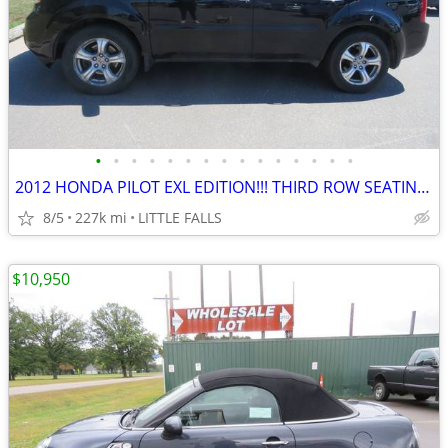
•
•
•
•
•
•
•
•
•
•
•
•
•
•
•
2012 HONDA PILOT EXL EDITION!!! THIRD ROW SEATING!!! GOOD CONDITION!!!
8/5
227k mi
LITTLE FALLS
$10,950