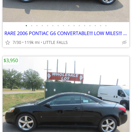
•
•
•
•
•
•
•
•
•
•
•
•
•
•
•
•
RARE 2006 PONTIAC G6 CONVERTABLE!!! LOW MILES!!! RUNS AND DRIVES GREAT
7/30
119k mi
LITTLE FALLS
$3,950