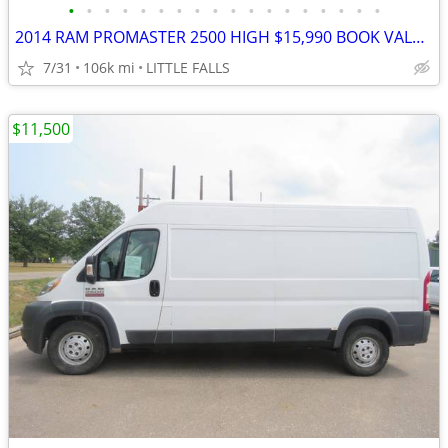
•
•
•
•
•
•
•
•
•
•
•
•
•
•
•
•
•
•
2014 RAM PROMASTER 2500 HIGH $15,990 BOOK VALUE EXCELLENT CONDITION!!!
7/31
106k mi
LITTLE FALLS
$11,500