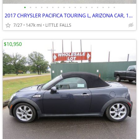
•
•
•
•
•
•
•
•
•
•
•
•
•
•
•
•
•
2017 CHRYSLER PACIFICA TOURING L, ARIZONA CAR, 146 M, RUNS GREAT !!!
7/27
147k mi
LITTLE FALLS
$10,950