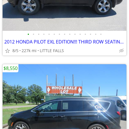
•
•
•
•
•
•
•
•
•
•
•
•
•
•
•
2012 HONDA PILOT EXL EDITION!!! THIRD ROW SEATING!!! GOOD CONDITION!!!
8/5
227k mi
LITTLE FALLS
$8,550