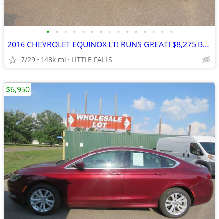
•
•
•
•
•
•
•
•
•
•
•
•
•
•
•
2016 CHEVROLET EQUINOX LT! RUNS GREAT! $8,275 BOOK VALUE!! COLD A/C!!
7/29
148k mi
LITTLE FALLS
$6,950