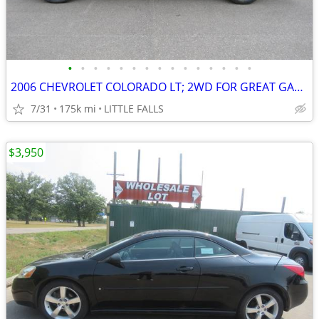
•
•
•
•
•
•
•
•
•
•
•
•
•
•
•
2006 CHEVROLET COLORADO LT; 2WD FOR GREAT GAS MILEAGE; 175,4 MILES
7/31
175k mi
LITTLE FALLS
$3,950