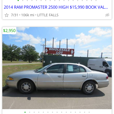
•
•
•
•
•
•
•
•
•
•
•
•
•
•
•
•
•
•
2014 RAM PROMASTER 2500 HIGH $15,990 BOOK VALUE EXCELLENT CONDITION!!!
7/31
106k mi
LITTLE FALLS
$2,950
•
•
•
•
•
•
•
•
•
•
•
•
•
•
•