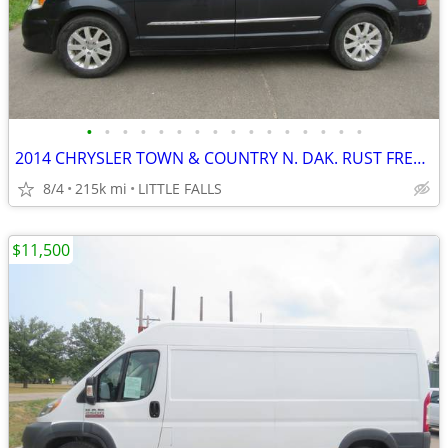
•
•
•
•
•
•
•
•
•
•
•
•
•
•
•
•
2014 CHRYSLER TOWN & COUNTRY N. DAK. RUST FREE, RUNS & DRIVES GREAT
8/4
215k mi
LITTLE FALLS
$11,500