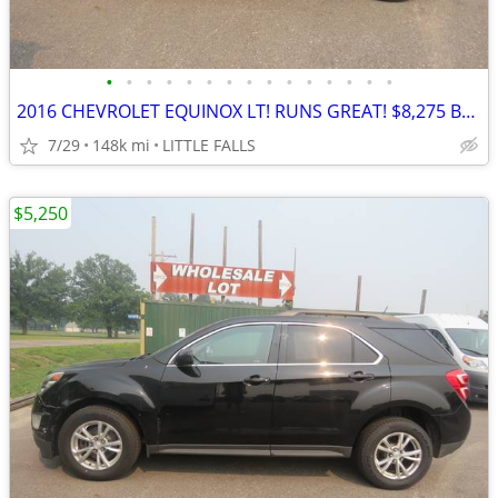
•
•
•
•
•
•
•
•
•
•
•
•
•
•
•
2016 CHEVROLET EQUINOX LT! RUNS GREAT! $8,275 BOOK VALUE!! COLD A/C!!
7/29
148k mi
LITTLE FALLS
$5,250