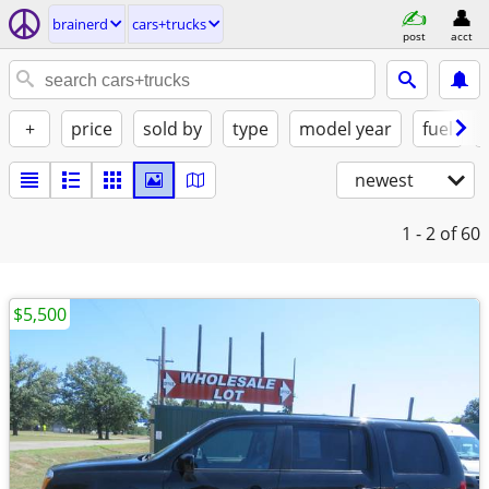
brainerd
cars+trucks
post
acct
+
price
sold by
type
model year
fuel
newest
1 - 2
of 60
$5,500