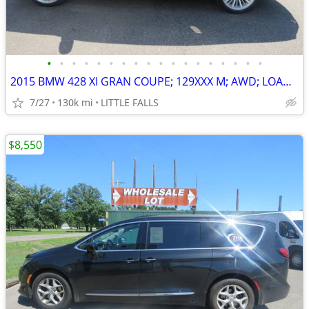
•
•
•
•
•
•
•
•
•
•
•
•
•
•
•
•
•
•
2015 BMW 428 XI GRAN COUPE; 129XXX M; AWD; LOADED ! $12,000 BOOK VALUE
7/27
130k mi
LITTLE FALLS
$8,550