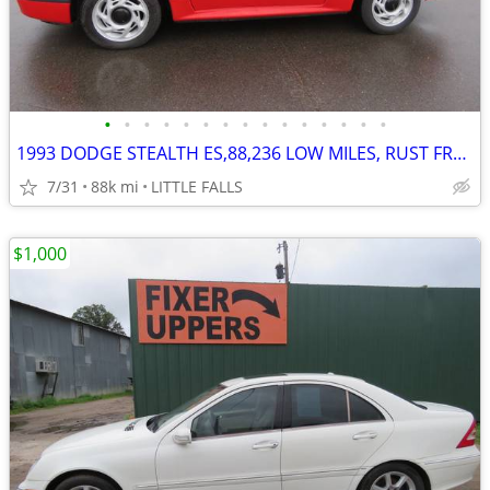
•
•
•
•
•
•
•
•
•
•
•
•
•
•
•
1993 DODGE STEALTH ES,88,236 LOW MILES, RUST FREE, 1 OWNER BEAUTY!!!
7/31
88k mi
LITTLE FALLS
$1,000