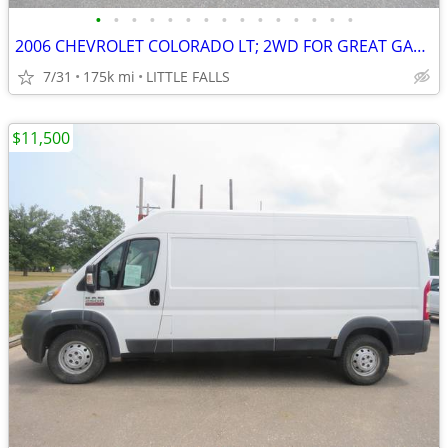
•
•
•
•
•
•
•
•
•
•
•
•
•
•
•
2006 CHEVROLET COLORADO LT; 2WD FOR GREAT GAS MILEAGE; 175,4 MILES
7/31
175k mi
LITTLE FALLS
$11,500