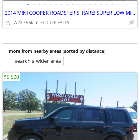
•
•
•
•
•
•
•
•
•
•
•
•
•
•
•
•
2014 MINI COOPER ROADSTER S! RARE! SUPER LOW MILES! LOADED W/ OPTIONS!
7/23
56k mi
LITTLE FALLS
more from nearby areas (sorted by distance)
search a wider area
$5,500