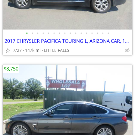
•
•
•
•
•
•
•
•
•
•
•
•
•
•
•
•
2017 CHRYSLER PACIFICA TOURING L, ARIZONA CAR, 146 M, RUNS GREAT !!!
7/27
147k mi
LITTLE FALLS
$8,750