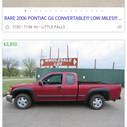
•
•
•
•
•
•
•
•
•
•
•
•
•
•
•
•
RARE 2006 PONTIAC G6 CONVERTABLE!!! LOW MILES!!! RUNS AND DRIVES GREAT
7/30
119k mi
LITTLE FALLS
$3,850