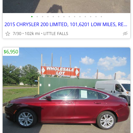
•
•
•
•
•
•
•
•
•
•
•
•
•
•
2015 CHRYSLER 200 LIMITED, 101,6201 LOW MILES, RELIABLE, GREAT RIDE!!!
7/30
102k mi
LITTLE FALLS
$6,950