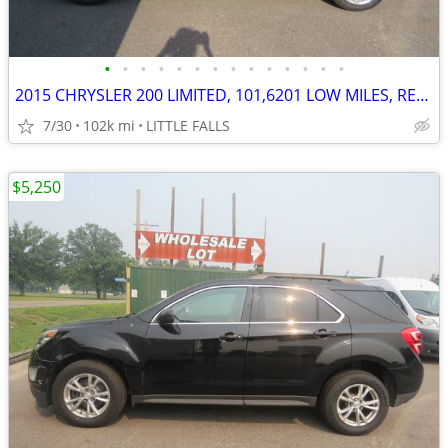
•
•
•
•
•
•
•
•
•
•
•
•
•
•
2015 CHRYSLER 200 LIMITED, 101,6201 LOW MILES, RELIABLE, GREAT RIDE!!!
7/30
102k mi
LITTLE FALLS
$5,250