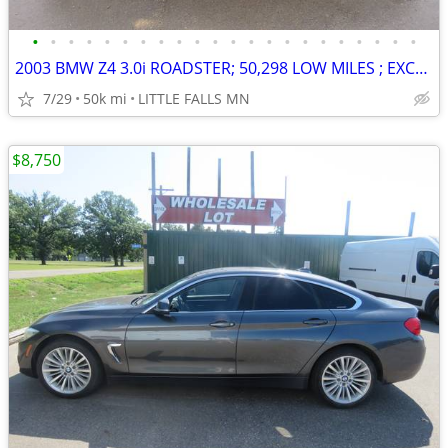
•
•
•
•
•
•
•
•
•
•
•
•
•
•
•
•
•
•
•
•
•
•
2003 BMW Z4 3.0i ROADSTER; 50,298 LOW MILES ; EXCELENT CONDITION ! OBO
7/29
50k mi
LITTLE FALLS MN
$8,750