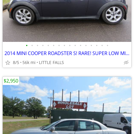
•
•
•
•
•
•
•
•
•
•
•
•
•
•
•
•
2014 MINI COOPER ROADSTER S! RARE! SUPER LOW MILES! LOADED W/ OPTIONS!
8/5
56k mi
LITTLE FALLS
$2,950