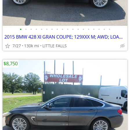
•
•
•
•
•
•
•
•
•
•
•
•
•
•
•
•
•
•
2015 BMW 428 XI GRAN COUPE; 129XXX M; AWD; LOADED ! $12,000 BOOK VALUE
7/27
130k mi
LITTLE FALLS
$8,750