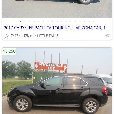
•
•
•
•
•
•
•
•
•
•
•
•
•
•
•
•
•
2017 CHRYSLER PACIFICA TOURING L, ARIZONA CAR, 146 M, RUNS GREAT !!!
7/27
147k mi
LITTLE FALLS
$5,250