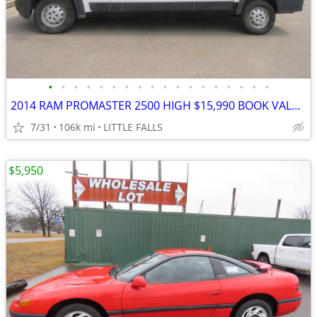
•
•
•
•
•
•
•
•
•
•
•
•
•
•
•
•
•
•
2014 RAM PROMASTER 2500 HIGH $15,990 BOOK VALUE EXCELLENT CONDITION!!!
7/31
106k mi
LITTLE FALLS
$5,950