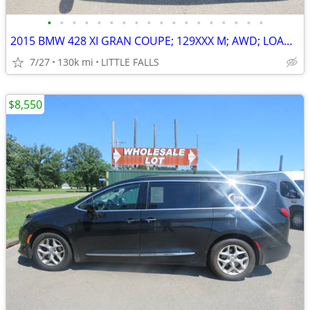
•
•
•
•
•
•
•
•
•
•
•
•
•
•
•
•
•
•
2015 BMW 428 XI GRAN COUPE; 129XXX M; AWD; LOADED ! $12,000 BOOK VALUE
7/27
130k mi
LITTLE FALLS
$8,550