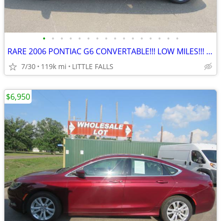
•
•
•
•
•
•
•
•
•
•
•
•
•
•
•
•
RARE 2006 PONTIAC G6 CONVERTABLE!!! LOW MILES!!! RUNS AND DRIVES GREAT
7/30
119k mi
LITTLE FALLS
$6,950