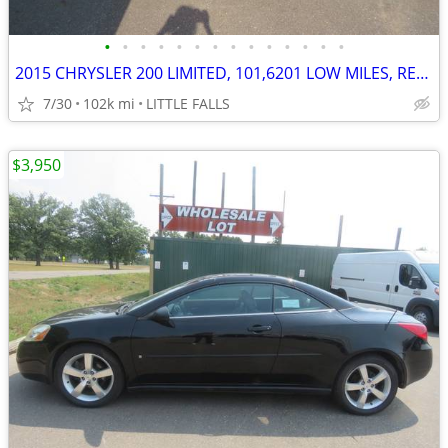
•
•
•
•
•
•
•
•
•
•
•
•
•
•
2015 CHRYSLER 200 LIMITED, 101,6201 LOW MILES, RELIABLE, GREAT RIDE!!!
7/30
102k mi
LITTLE FALLS
$3,950