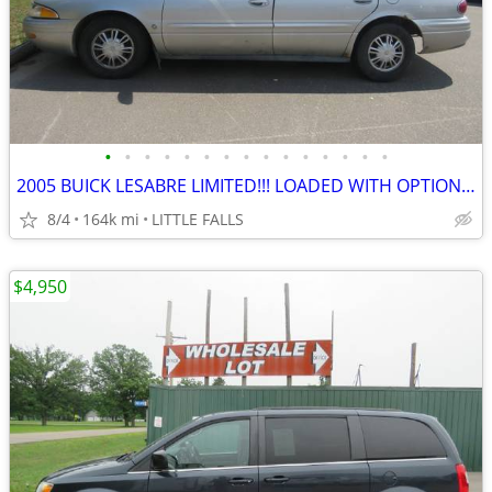
•
•
•
•
•
•
•
•
•
•
•
•
•
•
•
2005 BUICK LESABRE LIMITED!!! LOADED WITH OPTIONS!!! GOOD CONDITION!!!
8/4
164k mi
LITTLE FALLS
$4,950