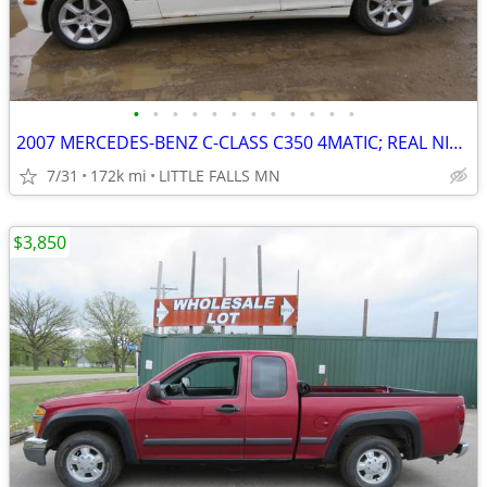
•
•
•
•
•
•
•
•
•
•
•
•
2007 MERCEDES-BENZ C-CLASS C350 4MATIC; REAL NICE CAR; WORTH THE FIX!!
7/31
172k mi
LITTLE FALLS MN
$3,850