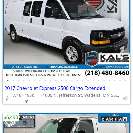
•
•
•
•
•
•
•
•
•
•
•
•
•
•
•
•
•
•
•
•
•
•
•
2017 Chevrolet Express 2500 Cargo Extended
7/10
195k
1000 N. Jefferson St. Wadena, MN 56482
mi
$6,490