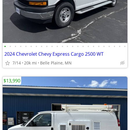
•
•
•
•
•
•
•
•
•
•
•
•
•
•
•
•
•
•
•
•
•
•
•
•
2024 Chevrolet Chevy Express Cargo 2500 WT
7/14
20k mi
Belle Plaine, MN
$13,990