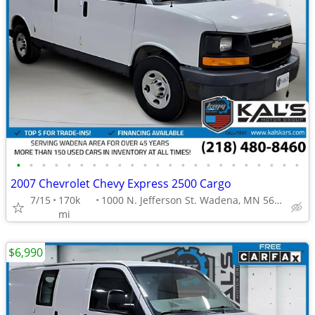
•
•
•
•
•
•
•
•
•
•
•
•
•
•
•
•
•
•
•
•
•
•
•
2007 Chevrolet Chevy Express 2500 Cargo
7/15
170k
1000 N. Jefferson St. Wadena, MN 56482
mi
$6,990