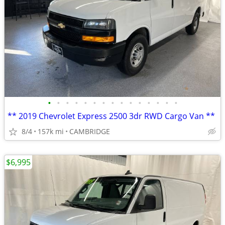
•
•
•
•
•
•
•
•
•
•
•
•
•
•
•
** 2019 Chevrolet Express 2500 3dr RWD Cargo Van **
8/4
157k mi
CAMBRIDGE
$6,995