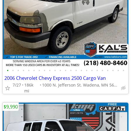
•
•
•
•
•
•
•
•
•
•
•
•
•
•
•
•
•
•
•
•
•
•
•
2006 Chevrolet Chevy Express 2500 Cargo Van
7/27
186k
1000 N. Jefferson St. Wadena, MN 56482
mi
$9,990