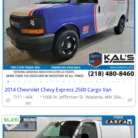
•
•
•
•
•
•
•
•
•
•
•
•
•
•
•
•
•
•
•
•
•
•
•
2014 Chevrolet Chevy Express 2500 Cargo Van
7/11
46k
1000 N. Jefferson St. Wadena, MN 56482
mi
$6,490