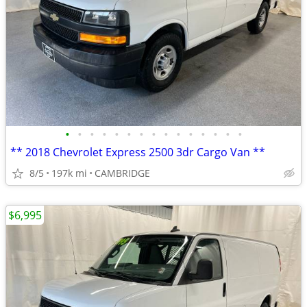
•
•
•
•
•
•
•
•
•
•
•
•
•
•
•
** 2018 Chevrolet Express 2500 3dr Cargo Van **
8/5
197k mi
CAMBRIDGE
$6,995