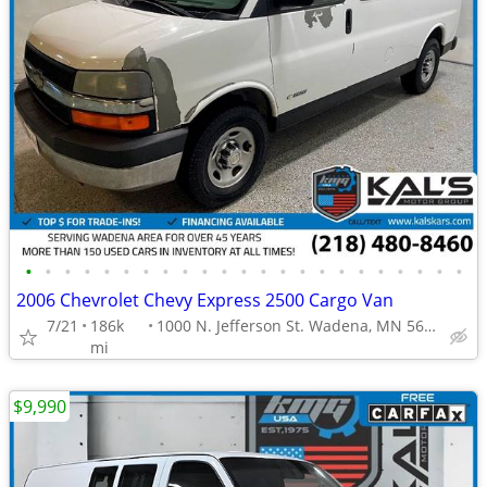
•
•
•
•
•
•
•
•
•
•
•
•
•
•
•
•
•
•
•
•
•
•
•
2006 Chevrolet Chevy Express 2500 Cargo Van
7/21
186k
1000 N. Jefferson St. Wadena, MN 56482
mi
$9,990