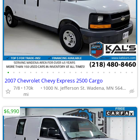
•
•
•
•
•
•
•
•
•
•
•
•
•
•
•
•
•
•
•
•
•
•
•
2007 Chevrolet Chevy Express 2500 Cargo
7/8
170k
1000 N. Jefferson St. Wadena, MN 56482
mi
$6,990