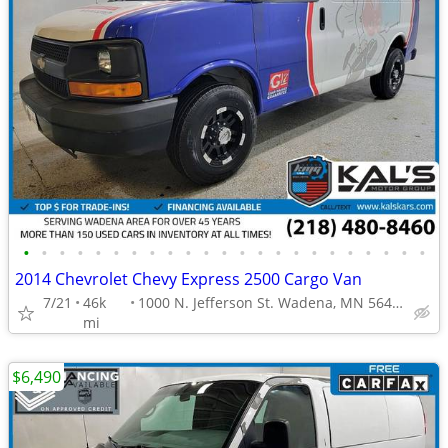
•
•
•
•
•
•
•
•
•
•
•
•
•
•
•
•
•
•
•
•
•
•
•
2014 Chevrolet Chevy Express 2500 Cargo Van
7/21
46k
1000 N. Jefferson St. Wadena, MN 56482
mi
$6,490