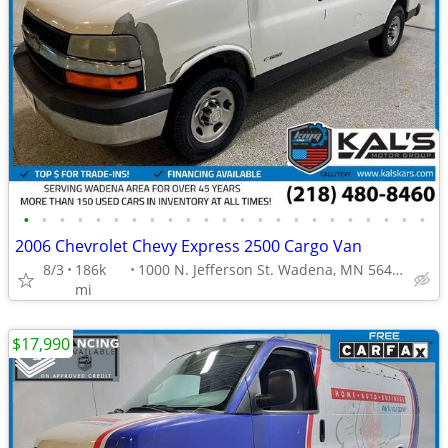
•
•
•
•
•
•
•
•
•
•
•
•
•
•
•
•
•
•
•
•
•
•
•
2006 Chevrolet Chevy Express 2500 Cargo Van
8/3
186k
1000 N. Jefferson St. Wadena, MN 56482
mi
$17,990