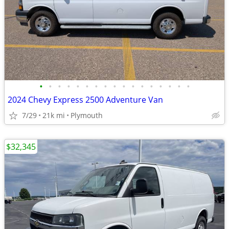
•
•
•
•
•
•
•
•
•
•
•
•
•
•
•
•
•
2024 Chevy Express 2500 Adventure Van
7/29
21k mi
Plymouth
$32,345