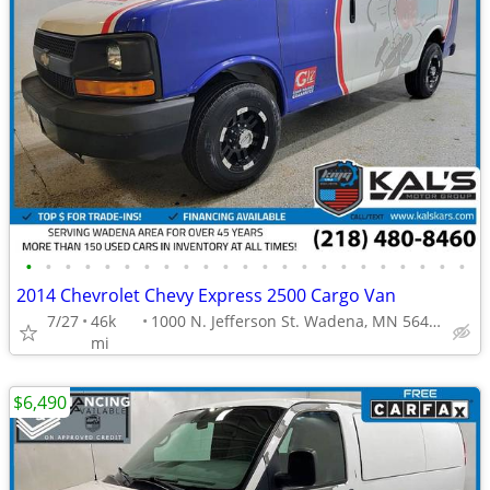
•
•
•
•
•
•
•
•
•
•
•
•
•
•
•
•
•
•
•
•
•
•
•
2014 Chevrolet Chevy Express 2500 Cargo Van
7/27
46k
1000 N. Jefferson St. Wadena, MN 56482
mi
$6,490