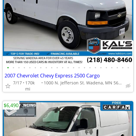
•
•
•
•
•
•
•
•
•
•
•
•
•
•
•
•
•
•
•
•
•
•
•
2007 Chevrolet Chevy Express 2500 Cargo
7/17
170k
1000 N. Jefferson St. Wadena, MN 56482
mi
$6,490