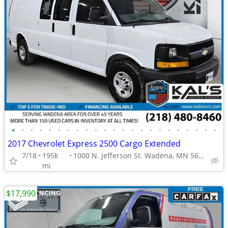
•
•
•
•
•
•
•
•
•
•
•
•
•
•
•
•
•
•
•
•
•
•
•
2017 Chevrolet Express 2500 Cargo Extended
7/18
195k
1000 N. Jefferson St. Wadena, MN 56482
mi
$17,990