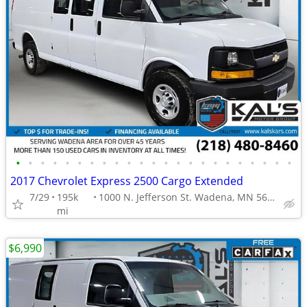
•
•
•
•
•
•
•
•
•
•
•
•
•
•
•
•
•
•
•
•
•
•
•
2017 Chevrolet Express 2500 Cargo Extended
7/29
195k
1000 N. Jefferson St. Wadena, MN 56482
mi
$6,990