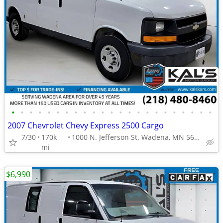
•
•
•
•
•
•
•
•
•
•
•
•
•
•
•
•
•
•
•
•
•
•
•
2007 Chevrolet Chevy Express 2500 Cargo
7/30
170k
1000 N. Jefferson St. Wadena, MN 56482
mi
$6,990