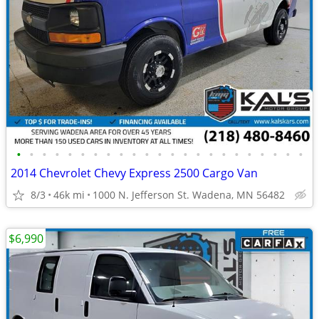
•
•
•
•
•
•
•
•
•
•
•
•
•
•
•
•
•
•
•
•
•
•
•
2014 Chevrolet Chevy Express 2500 Cargo Van
8/3
46k mi
1000 N. Jefferson St. Wadena, MN 56482
$6,990