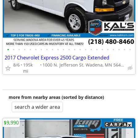
•
•
•
•
•
•
•
•
•
•
•
•
•
•
•
•
•
•
•
•
•
•
•
2017 Chevrolet Express 2500 Cargo Extended
8/6
195k
1000 N. Jefferson St. Wadena, MN 56482
mi
more from nearby areas (sorted by distance)
search a wider area
$9,990