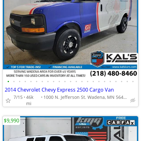
•
•
•
•
•
•
•
•
•
•
•
•
•
•
•
•
•
•
•
•
•
•
•
2014 Chevrolet Chevy Express 2500 Cargo Van
7/15
46k
1000 N. Jefferson St. Wadena, MN 56482
mi
$9,990