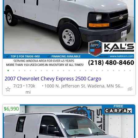
•
•
•
•
•
•
•
•
•
•
•
•
•
•
•
•
•
•
•
•
•
•
•
2007 Chevrolet Chevy Express 2500 Cargo
7/23
170k
1000 N. Jefferson St. Wadena, MN 56482
mi
$6,990