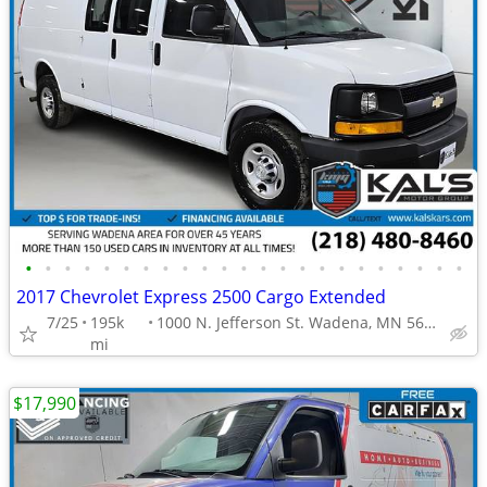
•
•
•
•
•
•
•
•
•
•
•
•
•
•
•
•
•
•
•
•
•
•
•
2017 Chevrolet Express 2500 Cargo Extended
7/25
195k
1000 N. Jefferson St. Wadena, MN 56482
mi
$17,990