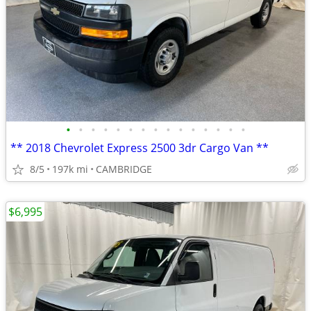
•
•
•
•
•
•
•
•
•
•
•
•
•
•
•
** 2018 Chevrolet Express 2500 3dr Cargo Van **
8/5
197k mi
CAMBRIDGE
$6,995