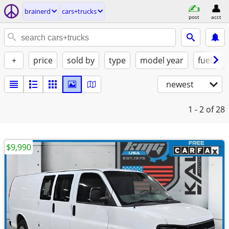
brainerd
cars+trucks
post
acct
+
price
sold by
type
model year
fuel
newest
1 - 2
of 28
$9,990