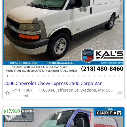
•
•
•
•
•
•
•
•
•
•
•
•
•
•
•
•
•
•
•
•
•
•
•
2006 Chevrolet Chevy Express 2500 Cargo Van
7/11
186k
1000 N. Jefferson St. Wadena, MN 56482
mi
$17,990