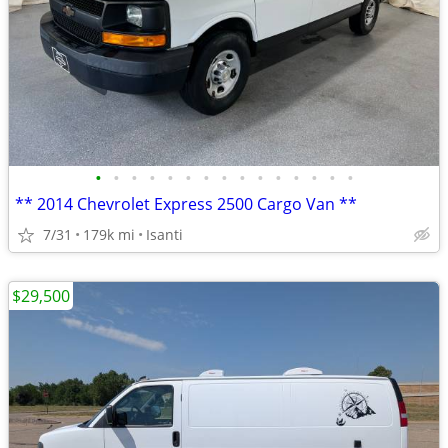
•
•
•
•
•
•
•
•
•
•
•
•
•
•
•
** 2014 Chevrolet Express 2500 Cargo Van **
7/31
179k mi
Isanti
$29,500