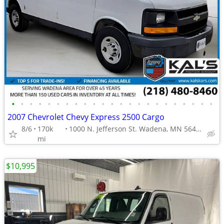
•
•
•
•
•
•
•
•
•
•
•
•
•
•
•
•
•
•
•
•
•
•
•
2007 Chevrolet Chevy Express 2500 Cargo
8/6
170k
1000 N. Jefferson St. Wadena, MN 56482
mi
$10,995