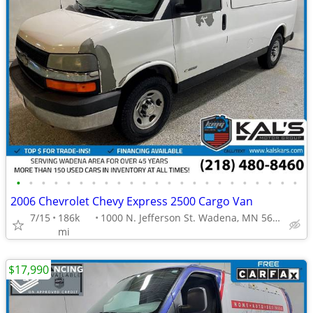
•
•
•
•
•
•
•
•
•
•
•
•
•
•
•
•
•
•
•
•
•
•
•
2006 Chevrolet Chevy Express 2500 Cargo Van
7/15
186k
1000 N. Jefferson St. Wadena, MN 56482
mi
$17,990