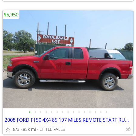
$6,950
•
•
•
•
•
•
•
•
•
•
•
•
•
•
•
2008 FORD F150 4X4 85,197 MILES REMOTE START RUNS GREAT 81 YR OLD OWNE
8/3
85k mi
LITTLE FALLS