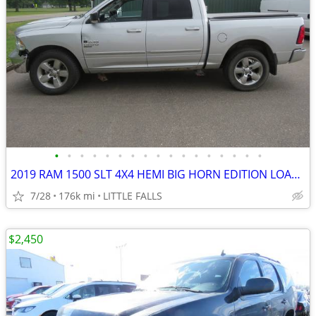
•
•
•
•
•
•
•
•
•
•
•
•
•
•
•
•
•
2019 RAM 1500 SLT 4X4 HEMI BIG HORN EDITION LOADED $12,830 BOOK VALUE
7/28
176k mi
LITTLE FALLS
$2,450