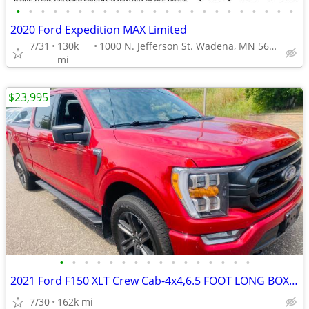
•
•
•
•
•
•
•
•
•
•
•
•
•
•
•
•
•
•
•
•
•
•
•
2020 Ford Expedition MAX Limited
7/31
130k
1000 N. Jefferson St. Wadena, MN 56482
mi
$23,995
•
•
•
•
•
•
•
•
•
•
•
•
•
•
•
•
2021 Ford F150 XLT Crew Cab-4x4,6.5 FOOT LONG BOX, 3.5 Ecoboost,Nice
7/30
162k mi