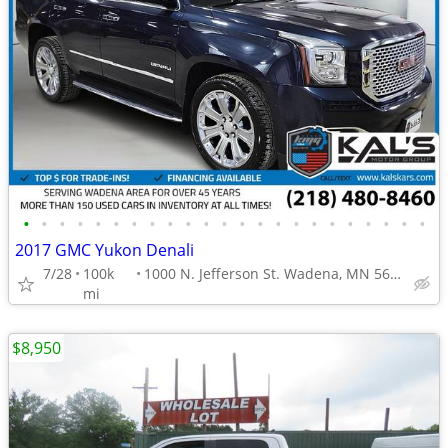
•
•
•
•
•
•
•
•
•
•
•
•
•
•
•
•
•
•
•
•
•
•
•
2017 GMC Yukon Denali
7/28
100k
1000 N. Jefferson St. Wadena, MN 56482
mi
$8,950