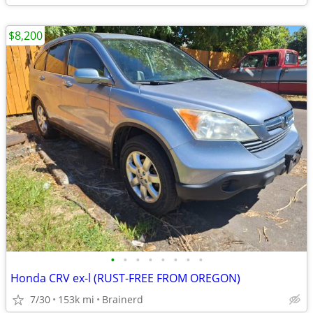
$8,200
•
•
•
•
•
•
•
•
Honda CRV ex-l (RUST-FREE FROM OREGON)
7/30
153k mi
Brainerd