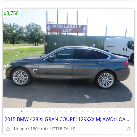
$8,750
•
•
•
•
•
•
•
•
•
•
•
•
•
•
•
•
•
•
2015 BMW 428 XI GRAN COUPE; 129XXX M; AWD; LOADED ! $12,000 BOOK VALUE
1h ago
130k mi
LITTLE FALLS