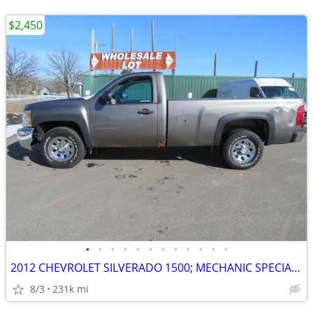
$2,450
•
•
•
•
•
•
•
•
•
•
•
•
2012 CHEVROLET SILVERADO 1500; MECHANIC SPECIAL NO 3RD GEAR
8/3
231k mi