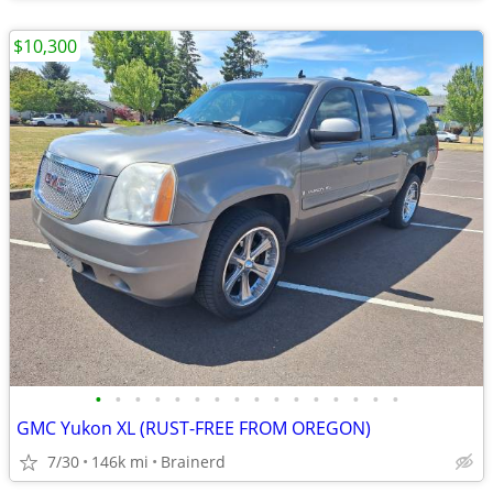
$10,300
•
•
•
•
•
•
•
•
•
•
•
•
•
•
•
•
GMC Yukon XL (RUST-FREE FROM OREGON)
7/30
146k mi
Brainerd