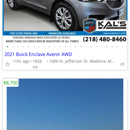
•
•
•
•
•
•
•
•
•
•
•
•
•
•
•
•
•
•
•
•
•
•
•
2021 Buick Enclave Avenir AWD
<1hr ago
182k
1000 N. Jefferson St. Wadena, MN 56482
mi
$8,750