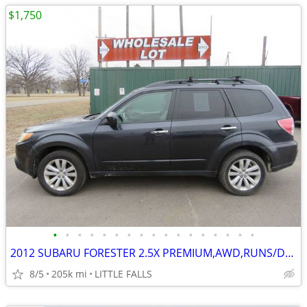
$1,750
•
•
•
•
•
•
•
•
•
•
•
•
•
•
•
•
•
2012 SUBARU FORESTER 2.5X PREMIUM,AWD,RUNS/DRIVES MINT,BAD HEAD GASKET
8/5
205k mi
LITTLE FALLS