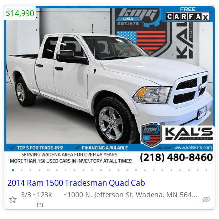
$14,990
•
•
•
•
•
•
•
•
•
•
•
•
•
•
•
•
•
•
•
•
•
•
•
2014 Ram 1500 Tradesman Quad Cab
8/3
123k
1000 N. Jefferson St. Wadena, MN 56482
mi