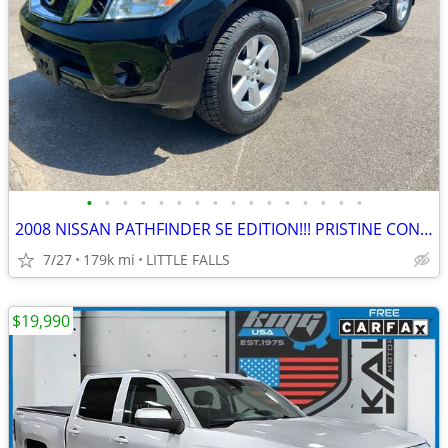
•
•
•
•
•
•
•
•
•
•
•
•
•
•
•
•
2008 NISSAN PATHFINDER SE EDITION!!! PRISTINE CONDITION!!!
7/27
179k mi
LITTLE FALLS
$19,990