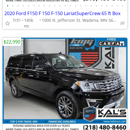
•
•
•
•
•
•
•
•
•
•
•
•
•
•
•
•
•
•
•
•
•
•
•
2020 Ford F150 F 150 F-150 LariatSuperCrew 65 ft Box
7/31
145k
1000 N. Jefferson St. Wadena, MN 56482
mi
$22,990