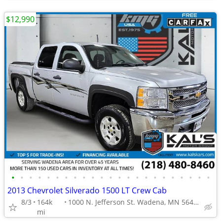
$12,990
•
•
•
•
•
•
•
•
•
•
•
•
•
•
•
•
•
•
•
•
•
•
•
2013 Chevrolet Silverado 1500 LT Crew Cab
8/3
164k
1000 N. Jefferson St. Wadena, MN 56482
mi