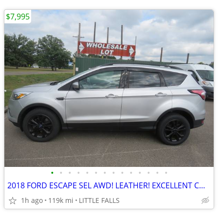
$7,995
•
•
•
•
•
•
•
•
•
•
•
•
•
•
2018 FORD ESCAPE SEL AWD! LEATHER! EXCELLENT CONDITION! 118,662 MILES
1h ago
119k mi
LITTLE FALLS