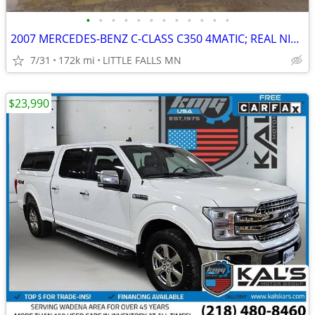
•
•
•
•
•
•
•
•
•
•
•
•
2007 MERCEDES-BENZ C-CLASS C350 4MATIC; REAL NICE CAR; WORTH THE FIX!!
7/31
172k mi
LITTLE FALLS MN
$23,990