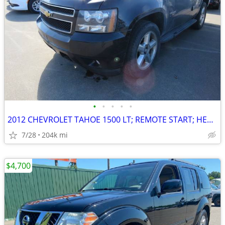
•
•
•
•
•
2012 CHEVROLET TAHOE 1500 LT; REMOTE START; HEATED SEATS BAD HD. GSKT.
7/28
204k mi
$4,700