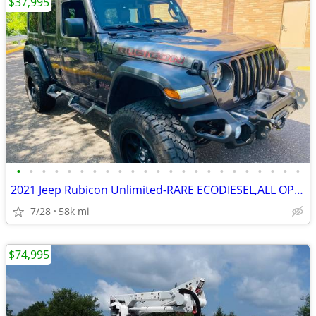
$37,995
•
•
•
•
•
•
•
•
•
•
•
•
•
•
•
•
•
•
•
•
•
•
•
2021 Jeep Rubicon Unlimited-RARE ECODIESEL,ALL OPTIONS,58k
7/28
58k mi
$74,995