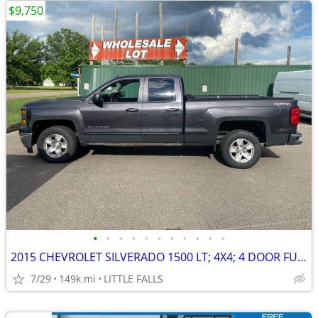
$9,750
•
•
•
•
•
•
•
•
•
•
•
2015 CHEVROLET SILVERADO 1500 LT; 4X4; 4 DOOR FULL SIZE CREW CAB!!
7/29
149k mi
LITTLE FALLS