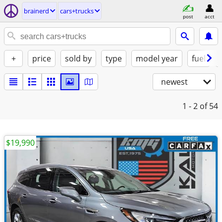
brainerd
cars+trucks
post
acct
+
price
sold by
type
model year
fuel
newest
1 - 2
of 54
$19,990