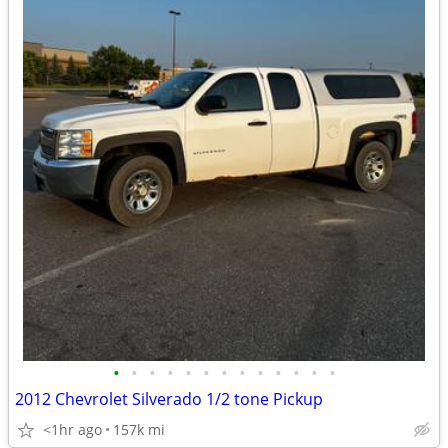
•
•
•
•
•
•
•
•
•
•
•
•
•
2012 Chevrolet Silverado 1/2 tone Pickup
<1hr ago
157k mi