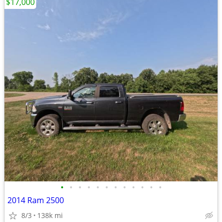
$17,000
•
•
•
•
•
•
•
•
•
•
•
•
2014 Ram 2500
8/3
138k mi