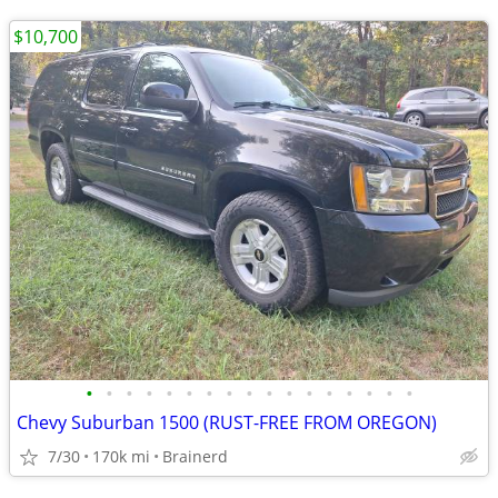
$10,700
•
•
•
•
•
•
•
•
•
•
•
•
•
•
•
•
•
Chevy Suburban 1500 (RUST-FREE FROM OREGON)
7/30
170k mi
Brainerd