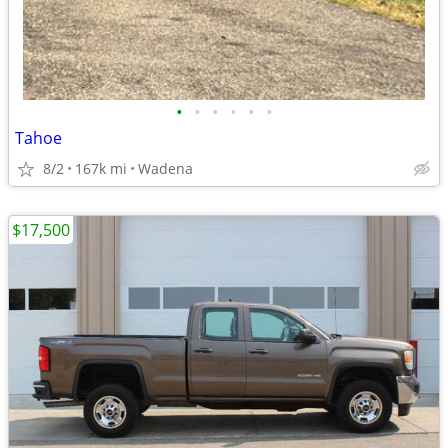
•
•
•
•
•
•
Tahoe
8/2
167k mi
Wadena
$17,500