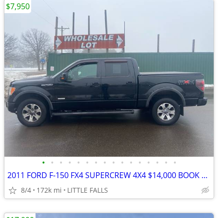
$7,950
•
•
•
•
•
•
•
•
•
•
•
•
•
•
•
•
2011 FORD F-150 FX4 SUPERCREW 4X4 $14,000 BOOK VALUE, MINT COND
8/4
172k mi
LITTLE FALLS