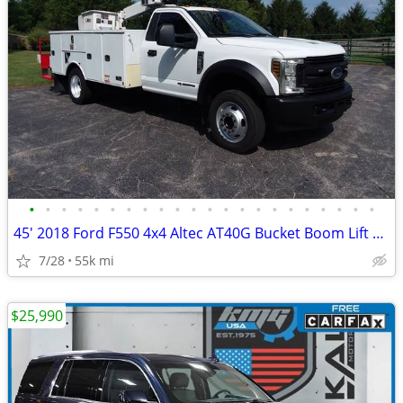
•
•
•
•
•
•
•
•
•
•
•
•
•
•
•
•
•
•
•
•
•
•
45' 2018 Ford F550 4x4 Altec AT40G Bucket Boom Lift Crane Truck 55k mi
7/28
55k mi
$25,990