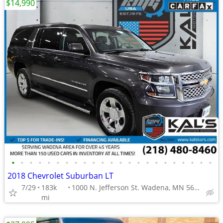
$14,990
•
•
•
•
•
•
•
•
•
•
•
•
•
•
•
•
•
•
•
•
•
•
•
2018 Chevrolet Suburban LT
7/29
183k
1000 N. Jefferson St. Wadena, MN 56482
mi