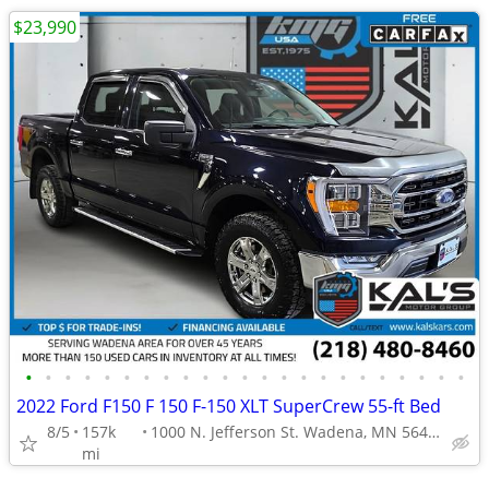
$23,990
•
•
•
•
•
•
•
•
•
•
•
•
•
•
•
•
•
•
•
•
•
•
•
2022 Ford F150 F 150 F-150 XLT SuperCrew 55-ft Bed
8/5
157k
1000 N. Jefferson St. Wadena, MN 56482
mi