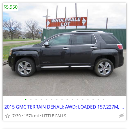
$5,950
•
•
•
•
•
•
•
•
•
•
•
•
•
•
•
•
2015 GMC TERRAIN DENALI; AWD; LOADED 157,227M, $8,650 BOOK, RUNS GREAT
7/30
157k mi
LITTLE FALLS