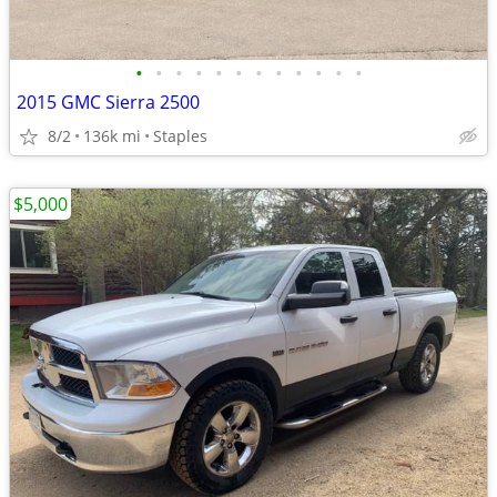
•
•
•
•
•
•
•
•
•
•
•
•
2015 GMC Sierra 2500
8/2
136k mi
Staples
$5,000