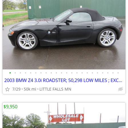
•
•
•
•
•
•
•
•
•
•
•
•
•
•
•
•
•
•
•
•
•
•
2003 BMW Z4 3.0i ROADSTER; 50,298 LOW MILES ; EXCELENT CONDITION ! OBO
7/29
50k mi
LITTLE FALLS MN
$9,950