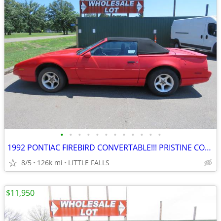
•
•
•
•
•
•
•
•
•
•
•
•
1992 PONTIAC FIREBIRD CONVERTABLE!!! PRISTINE CONDITION!!!
8/5
126k mi
LITTLE FALLS
$11,950