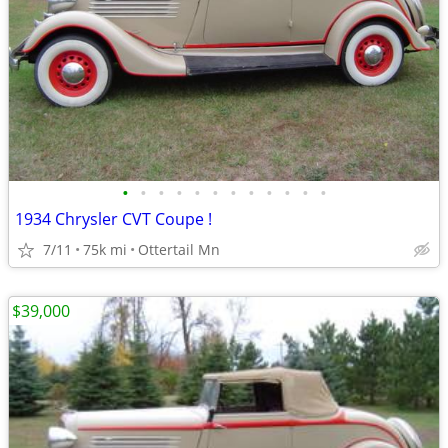
•
•
•
•
•
•
•
•
•
•
•
•
1934 Chrysler CVT Coupe !
7/11
75k mi
Ottertail Mn
$39,000