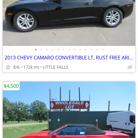
•
•
•
•
•
•
•
•
•
•
•
•
•
2013 CHEVY CAMARO CONVERTIBLE LT, RUST FREE ARIZONA CAR,RUNS EXCELLENT
8/6
172k mi
LITTLE FALLS
$4,500