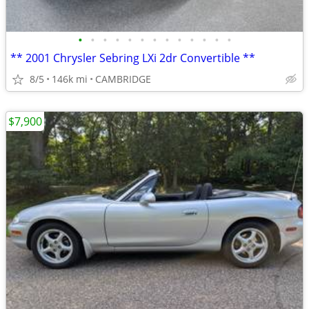
•
•
•
•
•
•
•
•
•
•
•
•
•
** 2001 Chrysler Sebring LXi 2dr Convertible **
8/5
146k mi
CAMBRIDGE
$7,900