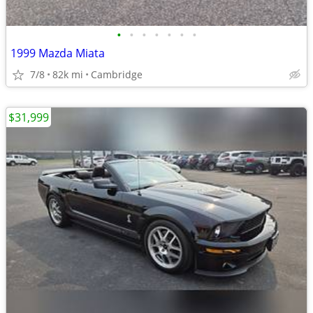
•
•
•
•
•
•
•
1999 Mazda Miata
7/8
82k mi
Cambridge
$31,999