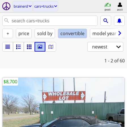
brainerd
cars+trucks
post
acct
+
price
sold by
convertible
model year
f
newest
1 - 2
of 60
$8,700