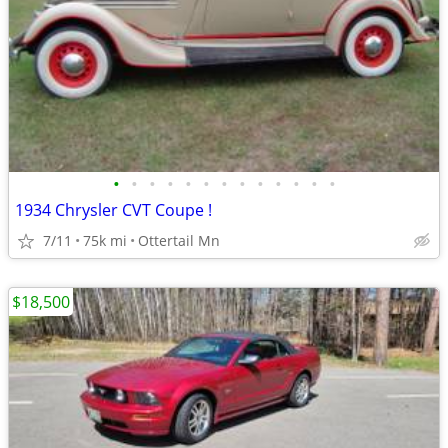
•
•
•
•
•
•
•
•
•
•
•
•
•
1934 Chrysler CVT Coupe !
7/11
75k mi
Ottertail Mn
$18,500