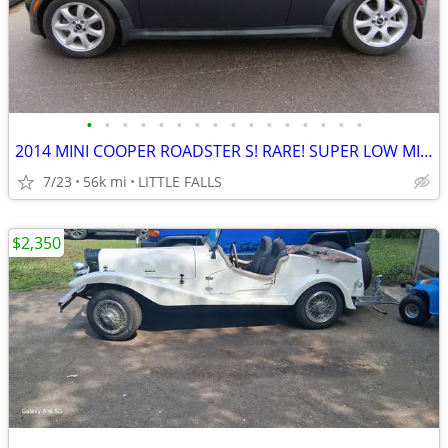
•
•
•
•
•
•
•
•
•
•
•
•
•
•
•
•
2014 MINI COOPER ROADSTER S! RARE! SUPER LOW MILES! LOADED W/ OPTIONS!
7/23
56k mi
LITTLE FALLS
$2,350