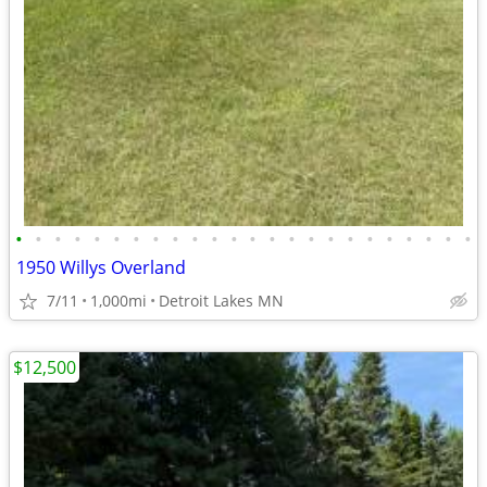
•
•
•
•
•
•
•
•
•
•
•
•
•
•
•
•
•
•
•
•
•
•
•
•
1950 Willys Overland
7/11
1,000mi
Detroit Lakes MN
$12,500