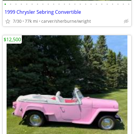
•
•
•
•
•
•
•
•
•
•
•
•
•
•
•
•
•
•
•
•
•
•
•
•
1999 Chrysler Sebring Convertible
7/30
77k mi
carver/sherburne/wright
$12,500