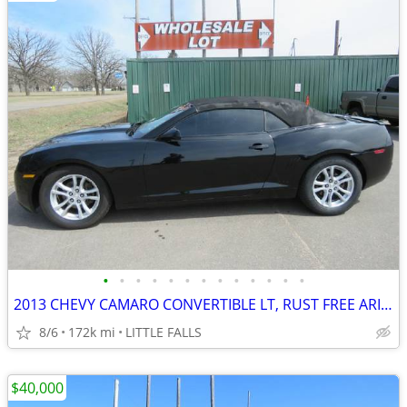
•
•
•
•
•
•
•
•
•
•
•
•
•
2013 CHEVY CAMARO CONVERTIBLE LT, RUST FREE ARIZONA CAR,RUNS EXCELLENT
8/6
172k mi
LITTLE FALLS
$40,000