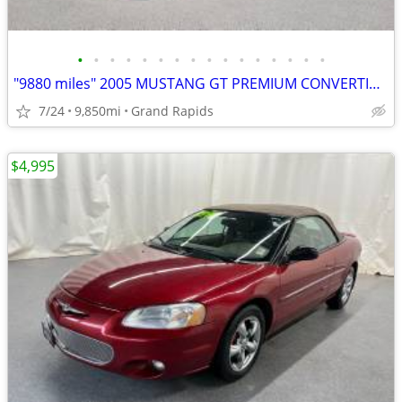
•
•
•
•
•
•
•
•
•
•
•
•
•
•
•
•
"9880 miles" 2005 MUSTANG GT PREMIUM CONVERTIBLE
7/24
9,850mi
Grand Rapids
$4,995