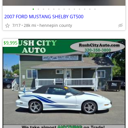
•
•
•
•
•
•
•
•
•
•
•
•
•
2007 FORD MUSTANG SHELBY GT500
7/17
28k mi
hennepin county
$9,995