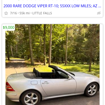
2000 RARE DODGE VIPER RT-10; 55XXX LOW MILES; AZ CAR , PRISTINE
7/16
55k mi
LITTLE FALLS
$9,000