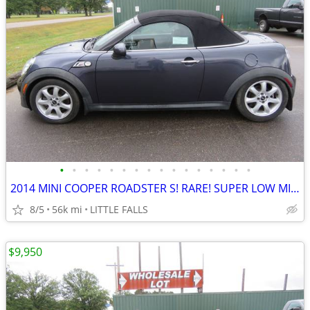
•
•
•
•
•
•
•
•
•
•
•
•
•
•
•
•
2014 MINI COOPER ROADSTER S! RARE! SUPER LOW MILES! LOADED W/ OPTIONS!
8/5
56k mi
LITTLE FALLS
$9,950