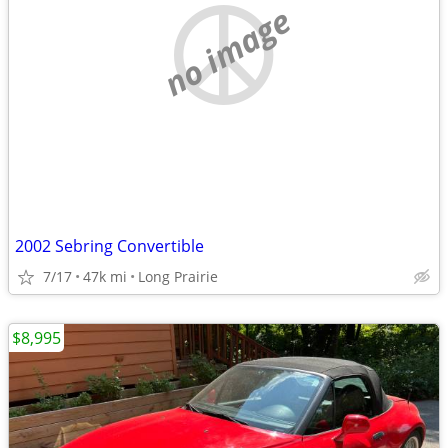
no image
2002 Sebring Convertible
7/17
47k mi
Long Prairie
$8,995