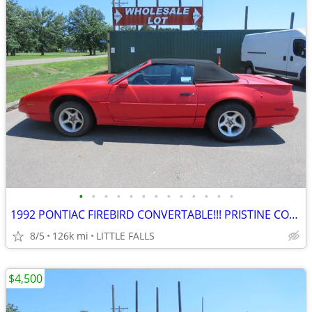
•
•
•
•
•
•
•
•
•
•
•
•
•
1992 PONTIAC FIREBIRD CONVERTABLE!!! PRISTINE CONDITION!!!
8/5
126k mi
LITTLE FALLS
$4,500