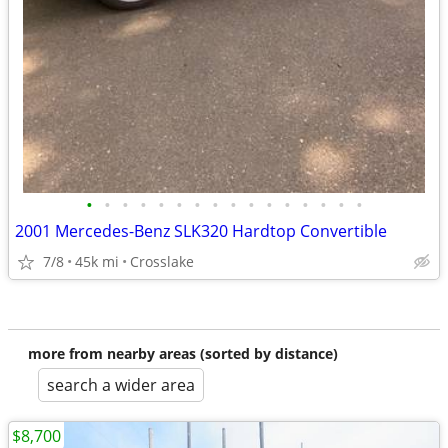
•
•
•
•
•
•
•
•
•
•
•
•
•
•
•
•
2001 Mercedes-Benz SLK320 Hardtop Convertible
7/8
45k mi
Crosslake
more from nearby areas (sorted by distance)
search a wider area
$8,700