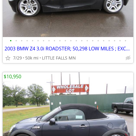
•
•
•
•
•
•
•
•
•
•
•
•
•
•
•
•
•
•
•
•
•
•
2003 BMW Z4 3.0i ROADSTER; 50,298 LOW MILES ; EXCELENT CONDITION ! OBO
7/29
50k mi
LITTLE FALLS MN
$10,950