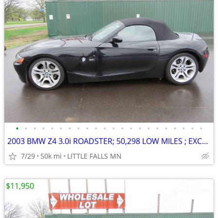
•
•
•
•
•
•
•
•
•
•
•
•
•
•
•
•
•
•
•
•
•
•
2003 BMW Z4 3.0i ROADSTER; 50,298 LOW MILES ; EXCELENT CONDITION ! OBO
7/29
50k mi
LITTLE FALLS MN
$11,950