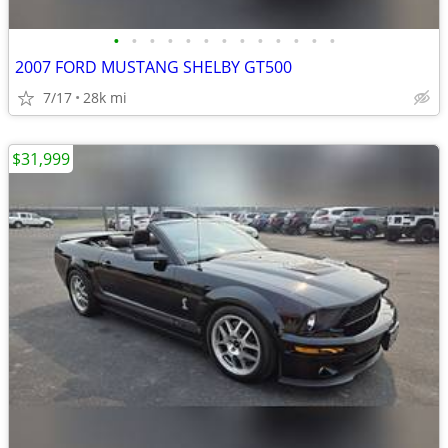
•
•
•
•
•
•
•
•
•
•
•
•
•
2007 FORD MUSTANG SHELBY GT500
7/17
28k mi
$31,999