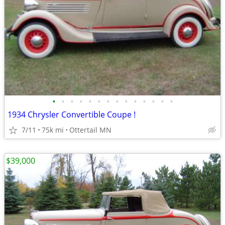
•
•
•
•
•
•
•
•
•
•
•
•
•
•
1934 Chrysler Convertible Coupe !
7/11
75k mi
Ottertail MN
$39,000