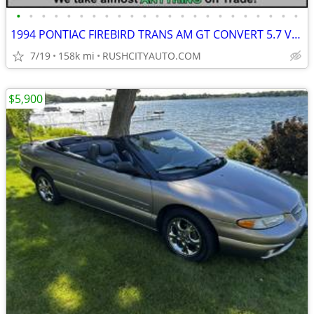
•
•
•
•
•
•
•
•
•
•
•
•
•
•
•
•
•
•
•
•
•
•
•
1994 PONTIAC FIREBIRD TRANS AM GT CONVERT 5.7 V8 AUTOMATIC 158K $9995
7/19
158k mi
RUSHCITYAUTO.COM
$5,900