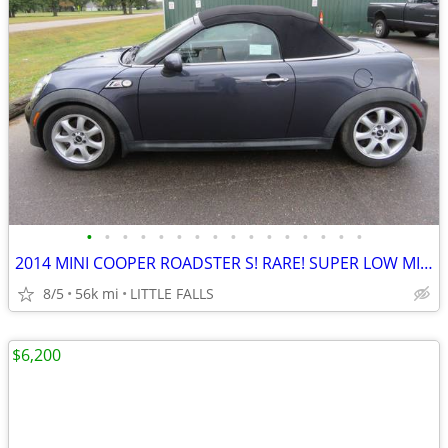
•
•
•
•
•
•
•
•
•
•
•
•
•
•
•
•
2014 MINI COOPER ROADSTER S! RARE! SUPER LOW MILES! LOADED W/ OPTIONS!
8/5
56k mi
LITTLE FALLS
$6,200