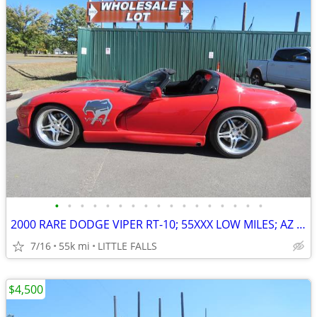
•
•
•
•
•
•
•
•
•
•
•
•
•
•
•
•
•
2000 RARE DODGE VIPER RT-10; 55XXX LOW MILES; AZ CAR , PRISTINE
7/16
55k mi
LITTLE FALLS
$4,500