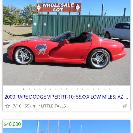
•
•
•
•
•
•
•
•
•
•
•
•
•
•
•
•
•
2000 RARE DODGE VIPER RT-10; 55XXX LOW MILES; AZ CAR , PRISTINE
7/16
55k mi
LITTLE FALLS
$40,000