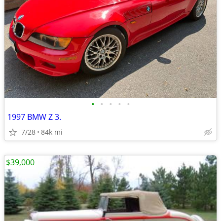
•
•
•
•
•
1997 BMW Z 3.
7/28
84k mi
$39,000