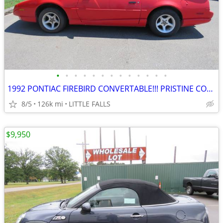
•
•
•
•
•
•
•
•
•
•
•
•
•
1992 PONTIAC FIREBIRD CONVERTABLE!!! PRISTINE CONDITION!!!
8/5
126k mi
LITTLE FALLS
$9,950