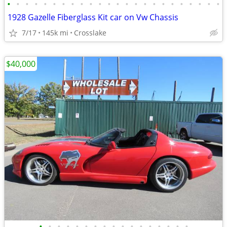
•
•
•
•
•
•
•
•
•
•
•
•
•
•
•
•
•
•
•
•
•
•
•
•
1928 Gazelle Fiberglass Kit car on Vw Chassis
7/17
145k mi
Crosslake
$40,000
•
•
•
•
•
•
•
•
•
•
•
•
•
•
•
•
•