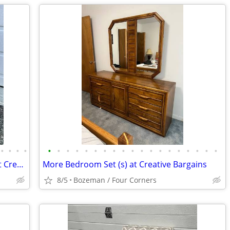
•
•
•
•
•
•
•
•
•
•
•
•
•
•
•
•
•
•
•
•
•
•
•
Plant Stand (s) / Artificial Trees/Plants at Creative Bargains
More Bedroom Set (s) at Creative Bargains
8/5
Bozeman / Four Corners