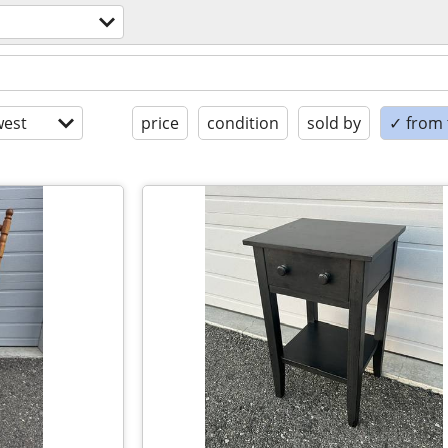
est
price
condition
sold by
✓ from t