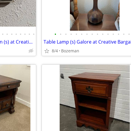
•
•
•
•
•
•
•
•
•
•
•
•
•
•
•
•
•
•
•
•
•
•
•
Still More Wall Hanging (s) / Sign (s) at Creative Bargains
Table Lamp (s) Galore at Creative Barga
8/4
Bozeman