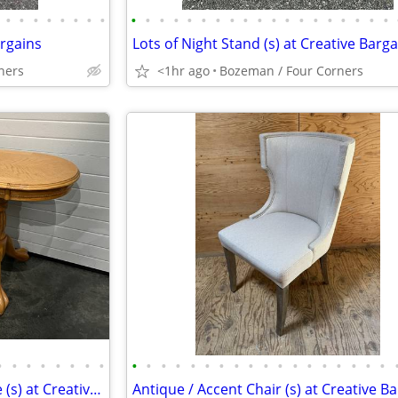
•
•
•
•
•
•
•
•
•
•
•
•
•
•
•
•
•
•
•
•
•
•
•
•
•
•
•
argains
Lots of Night Stand (s) at Creative Barg
ners
<1hr ago
Bozeman / Four Corners
•
•
•
•
•
•
•
•
•
•
•
•
•
•
•
•
•
•
•
•
•
•
•
•
•
•
Console / Sofa / Entryway Table (s) at Creative Bargains
Antique / Accent Chair (s) at Creative B