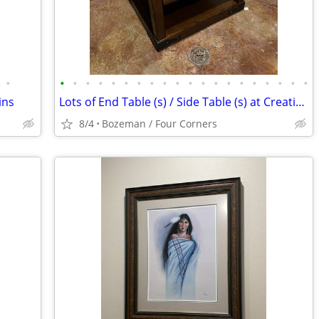
•
•
•
•
•
•
•
•
•
•
•
•
•
•
•
•
•
•
•
•
•
ins
Lots of End Table (s) / Side Table (s) at Creative Bargains
8/4
Bozeman / Four Corners