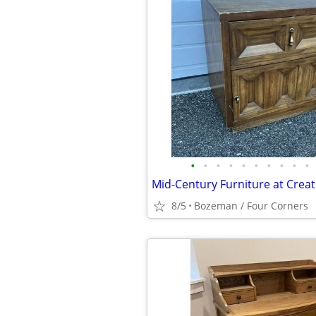
•
•
•
•
•
•
•
•
•
•
Mid-Century Furniture at Creat
8/5
Bozeman / Four Corners