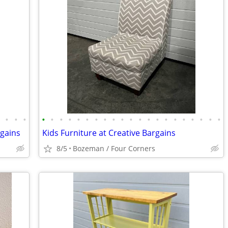
•
•
•
•
•
•
•
•
•
•
•
•
•
•
•
•
•
•
•
•
•
•
•
•
•
rgains
Kids Furniture at Creative Bargains
8/5
Bozeman / Four Corners