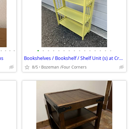
•
•
•
•
•
•
•
•
•
•
•
•
•
•
•
•
•
•
•
ns
Bookshelves / Bookshelf / Shelf Unit (s) at Creative Bargains
8/5
Bozeman /Four Corners