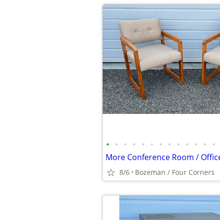
•
•
•
•
•
•
•
•
•
•
•
•
•
8/6
Bozeman / Four Corners