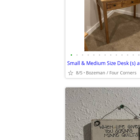
•
•
•
•
•
•
•
•
•
•
•
•
•
8/5
Bozeman / Four Corners