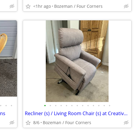
<1hr ago
Bozeman / Four Corners
•
•
•
•
•
•
•
•
•
•
•
•
•
•
•
•
ins
Recliner (s) / Living Room Chair (s) at Creative Bargains
8/6
Bozeman / Four Corners