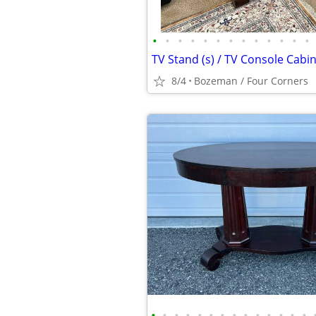
•
•
•
•
•
•
•
•
•
•
•
•
•
8/4
Bozeman / Four Corners
•
•
•
•
•
•
•
•
•
•
•
•
•
•