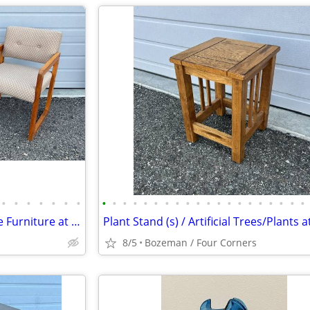
•
•
•
•
•
•
•
•
•
•
•
•
•
•
•
•
•
•
•
•
•
•
•
•
•
•
•
More Conference Room / Office Furniture at Creative Bargains
8/5
Bozeman / Four Corners