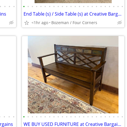
•
•
•
•
•
•
•
•
•
•
•
•
•
•
•
•
•
•
•
•
•
•
•
•
•
•
•
•
ains
End Table (s) / Side Table (s) at Creative Bargains
<1hr ago
Bozeman / Four Corners
•
•
•
•
•
•
•
•
•
•
•
•
•
•
•
•
•
•
•
•
•
•
•
•
•
•
•
•
argains
WE BUY USED FURNITURE at Creative Bargains!