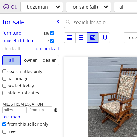
CL
bozeman
for sale (all)
all
for sale
furniture
136
new
household items
2
check all
uncheck all
all
owner
dealer
search titles only
has image
posted today
hide duplicates
MILES FROM LOCATION

use map...
from this seller only
free