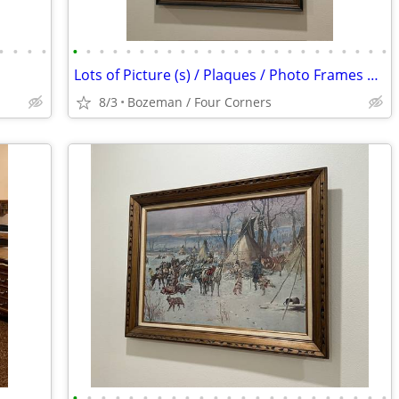
•
•
•
•
•
•
•
•
•
•
•
•
•
•
•
•
•
•
•
•
•
•
•
•
•
•
•
•
Lots of Picture (s) / Plaques / Photo Frames at Creative Bargains
8/3
Bozeman / Four Corners
•
•
•
•
•
•
•
•
•
•
•
•
•
•
•
•
•
•
•
•
•
•
•