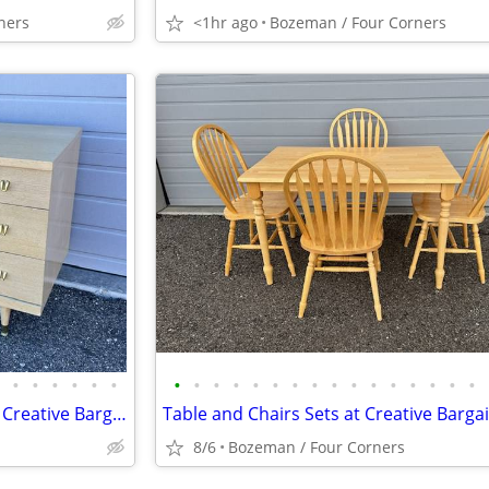
ners
<1hr ago
Bozeman / Four Corners
•
•
•
•
•
•
•
•
•
•
•
•
•
•
•
•
•
•
•
•
•
•
More Mid-Century Furniture at Creative Bargains
Table and Chairs Sets at Creative Barga
8/6
Bozeman / Four Corners