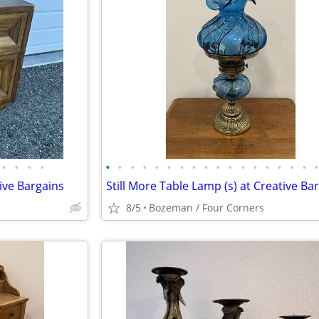
•
•
•
•
•
•
•
•
•
•
•
•
•
•
•
•
•
•
•
•
•
ive Bargains
Still More Table Lamp (s) at Creative Ba
8/5
Bozeman / Four Corners