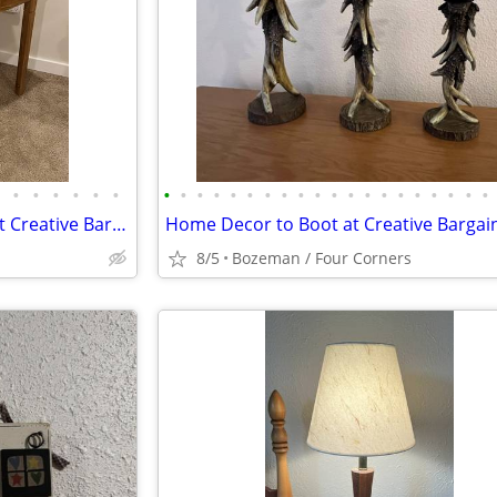
•
•
•
•
•
•
•
•
•
•
•
•
•
•
•
•
•
•
•
•
•
•
•
•
•
•
Small & Medium Size Desk (s) at Creative Bargains
Home Decor to Boot at Creative Bargai
8/5
Bozeman / Four Corners