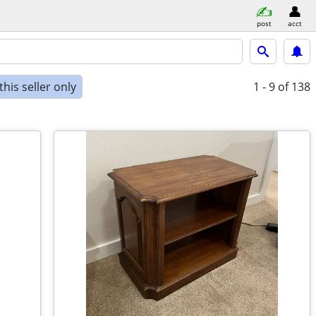
post
acct
his seller only
1 - 9
of 138