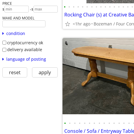
PRICE
•
•
•
•
•
•
•
•
•
•
•
•
•
•
•
•
-
$
$
Rocking Chair (s) at Creative B
MAKE AND MODEL
<1hr ago
Bozeman / Four Cor
condition
cryptocurrency ok
delivery available
language of posting
reset
apply
•
•
•
•
•
•
•
•
•
•
•
•
•
•