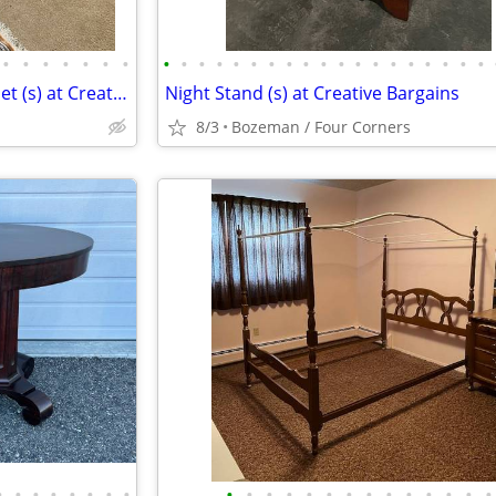
•
•
•
•
•
•
•
•
•
•
•
•
•
•
•
•
•
•
•
•
•
•
•
•
•
•
TV Stand (s) / TV Console Cabinet (s) at Creative Bargains
Night Stand (s) at Creative Bargains
8/3
Bozeman / Four Corners
•
•
•
•
•
•
•
•
•
•
•
•
•
•
•
•
•
•
•
•
•
•