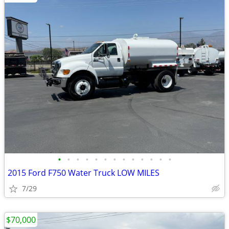
•
•
•
•
•
•
•
•
•
•
•
•
•
2015 Ford F750 Water Truck LOW MILES
7/29
$70,000