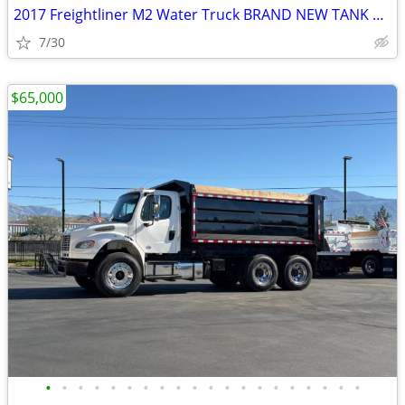
2017 Freightliner M2 Water Truck BRAND NEW TANK Cummins
7/30
$65,000
•
•
•
•
•
•
•
•
•
•
•
•
•
•
•
•
•
•
•
•