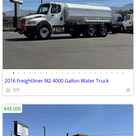
•
•
•
•
•
•
•
•
•
•
•
•
•
•
•
•
•
•
•
•
•
2016 Freightliner M2 4000 Gallon Water Truck
7/7
$48,000