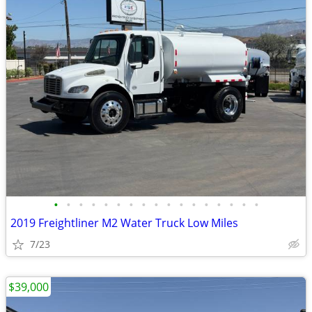
•
•
•
•
•
•
•
•
•
•
•
•
•
•
•
•
•
2019 Freightliner M2 Water Truck Low Miles
7/23
$39,000