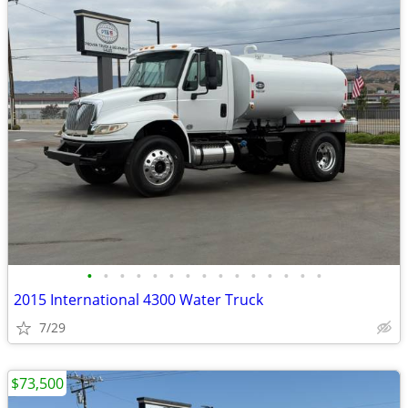
•
•
•
•
•
•
•
•
•
•
•
•
•
•
•
2015 International 4300 Water Truck
7/29
$73,500