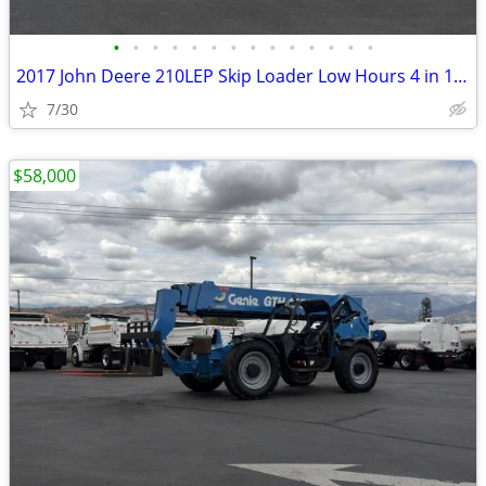
•
•
•
•
•
•
•
•
•
•
•
•
•
•
2017 John Deere 210LEP Skip Loader Low Hours 4 in 1 Bucket
7/30
$58,000