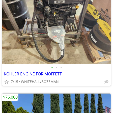
•
•
•
KOHLER ENGINE FOR MOFFETT
7/15
WHITEHALL/BOZEMAN
$76,000