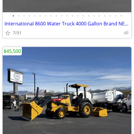
•
•
•
•
•
•
•
•
•
•
•
•
•
•
•
•
•
•
•
•
•
International 8600 Water Truck 4000 Gallon Brand NEW Tank
7/31
$45,500