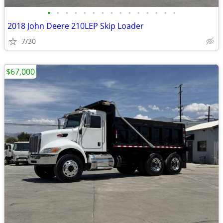
•
•
•
•
•
•
•
•
•
•
•
•
•
•
•
2018 John Deere 210LEP Skip Loader
7/30
$67,000