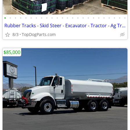
•
•
•
•
•
•
•
•
•
•
•
•
•
•
•
•
•
•
•
•
•
•
•
•
Rubber Tracks - Skid Steer - Excavator - Tractor - Ag Track
8/3
TopDogParts.com
$85,000