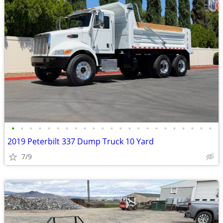
•
•
•
•
•
•
•
•
•
•
•
•
•
•
•
•
•
•
•
•
•
•
•
2019 Peterbilt 337 Dump Truck 10 Yard
7/9