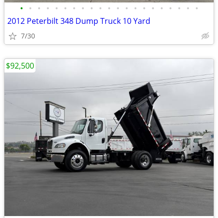
•
•
•
•
•
•
•
•
•
•
•
•
•
•
•
•
•
•
•
•
•
2012 Peterbilt 348 Dump Truck 10 Yard
7/30
$92,500