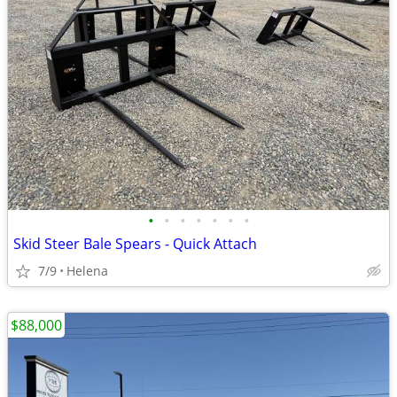
•
•
•
•
•
•
•
Skid Steer Bale Spears - Quick Attach
7/9
Helena
$88,000