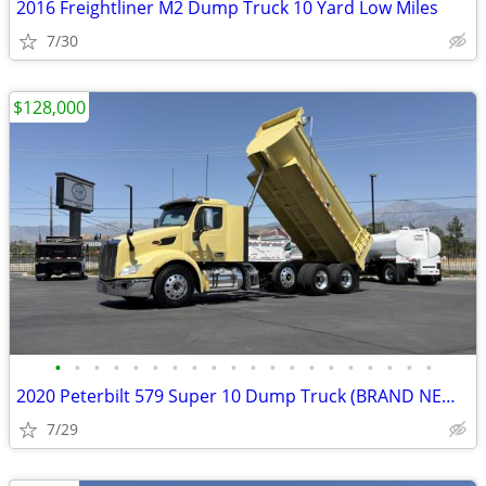
2016 Freightliner M2 Dump Truck 10 Yard Low Miles
7/30
$128,000
•
•
•
•
•
•
•
•
•
•
•
•
•
•
•
•
•
•
•
•
2020 Peterbilt 579 Super 10 Dump Truck (BRAND NEW SYSTEM)
7/29