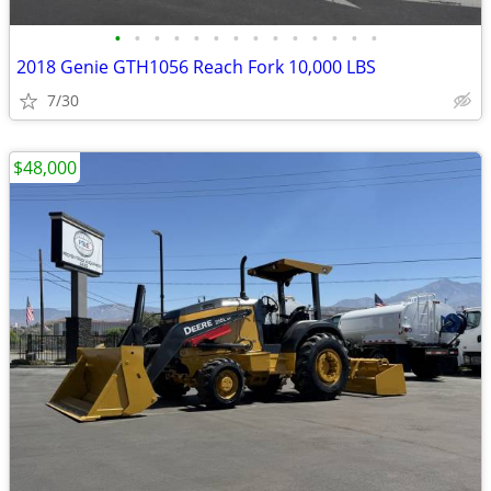
•
•
•
•
•
•
•
•
•
•
•
•
•
•
2018 Genie GTH1056 Reach Fork 10,000 LBS
7/30
$48,000