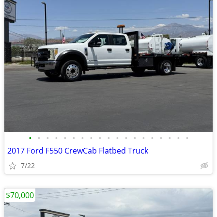
•
•
•
•
•
•
•
•
•
•
•
•
•
•
•
•
•
•
•
2017 Ford F550 CrewCab Flatbed Truck
7/22
$70,000