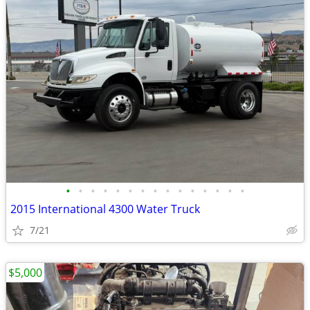
•
•
•
•
•
•
•
•
•
•
•
•
•
•
•
2015 International 4300 Water Truck
7/21
$5,000