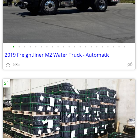
•
•
•
•
•
•
•
•
•
•
•
•
•
•
•
•
•
•
•
•
•
2019 Freightliner M2 Water Truck - Automatic
8/5
$1