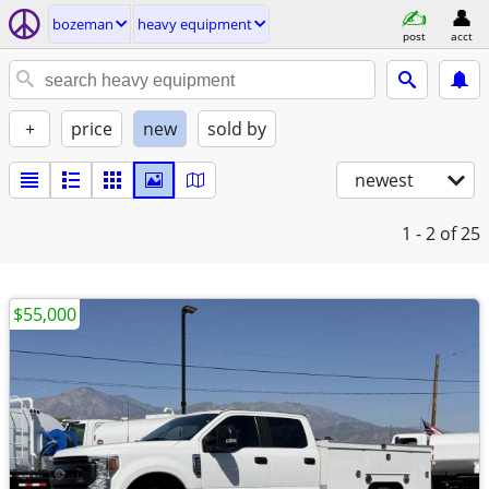
bozeman
heavy equipment
post
acct
+
price
new
sold by
newest
1 - 2
of 25
$55,000