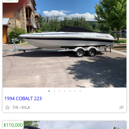
•
•
•
•
•
•
•
1994 COBALT 223
7/6
KILA
$110,000