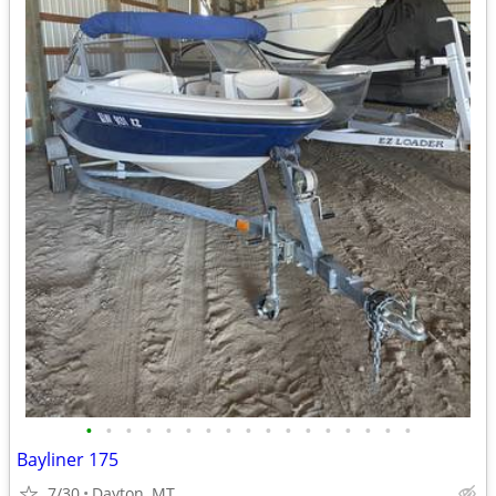
•
•
•
•
•
•
•
•
•
•
•
•
•
•
•
•
•
Bayliner 175
7/30
Dayton, MT