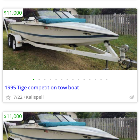
$11,000
•
•
•
•
•
•
•
•
•
•
•
•
•
•
1995 Tige competition tow boat
7/22
Kalispell
$11,000