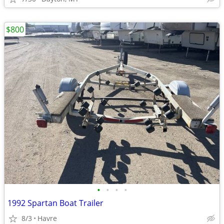
$800
•
•
•
•
1992 Spartan Boat Trailer
8/3
Havre