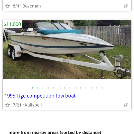
8/4
Bozeman
$11,000
•
•
•
•
•
•
•
•
•
•
•
•
•
•
1995 Tige competition tow boat
7/21
Kalispell
more from nearby areas (sorted by distance)