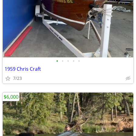
•
•
•
•
•
1959 Chris Craft
7/23
$6,000