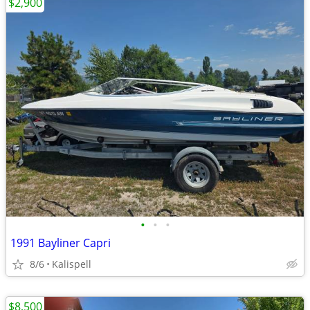
$2,900
•
•
•
1991 Bayliner Capri
8/6
Kalispell
$8,500