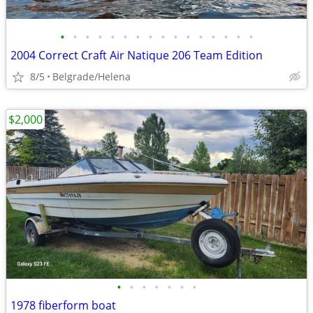
•
•
•
•
•
•
•
•
•
•
•
•
•
•
•
•
2004 Correct Craft Air Natique 206 Team Edition
8/5
Belgrade/Helena
$2,000
•
•
•
•
•
•
•
1978 fiberform boat