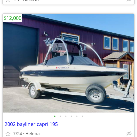
$12,000
•
•
•
•
•
•
2002 bayliner capri 195
7/24
Helena