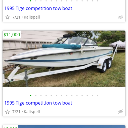
•
•
•
•
•
•
•
•
•
•
•
•
•
•
1995 Tige competition tow boat
7/21
Kalispell
$11,000
•
•
•
•
•
•
•
•
•
•
•
•
•
•
1995 Tige competition tow boat
7/21
Kalispell