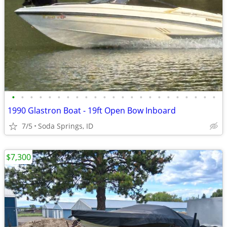
•
•
•
•
•
•
•
•
•
•
•
•
•
•
•
•
•
•
•
•
•
•
•
1990 Glastron Boat - 19ft Open Bow Inboard
7/5
Soda Springs, ID
$7,300