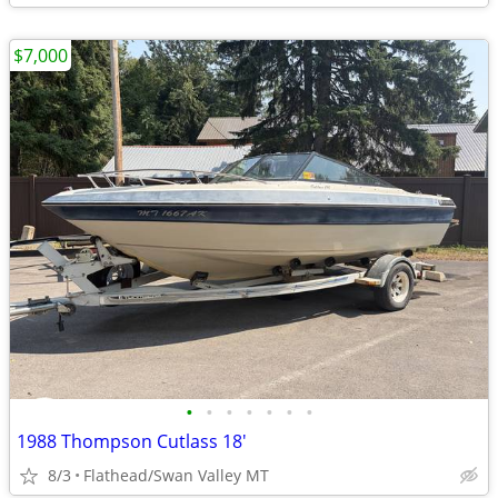
$7,000
•
•
•
•
•
•
•
1988 Thompson Cutlass 18'
8/3
Flathead/Swan Valley MT