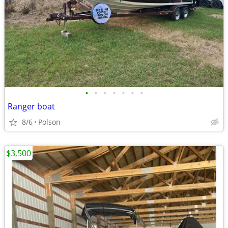
•
•
•
•
•
•
•
Ranger boat
8/6
Polson
$3,500