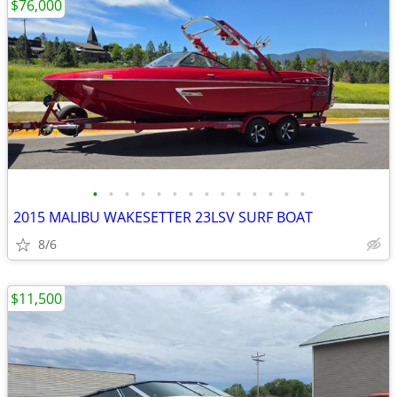
$76,000
•
•
•
•
•
•
•
•
•
•
•
•
•
•
2015 MALIBU WAKESETTER 23LSV SURF BOAT
8/6
$11,500