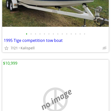
•
•
•
•
•
•
•
•
•
•
•
•
•
•
1995 Tige competition tow boat
7/21
Kalispell
$10,999
no image