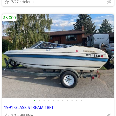
7/27
Helena
$5,000
•
•
•
•
•
•
•
•
•
•
•
1991 GLASS STREAM 18FT
7/1
HELENA