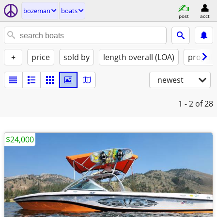
bozeman
boats
post
acct
+
price
sold by
length overall (LOA)
propuls
newest
1 - 2
of 28
$24,000