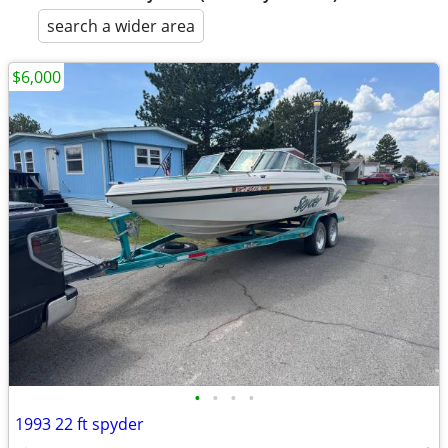
search a wider area
$6,000
•
•
•
•
1993 22 ft spyder