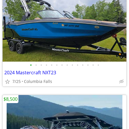
•
•
•
•
•
•
•
•
•
•
•
•
•
•
2024 Mastercraft NXT23
7/25
Columbia Falls
$8,500