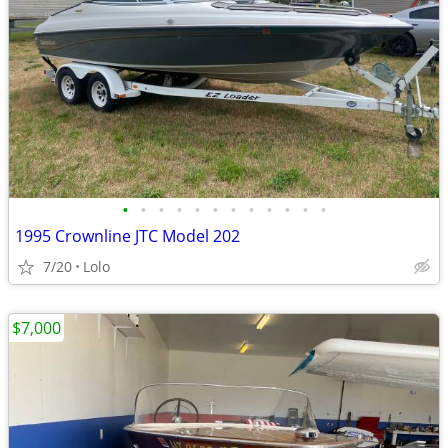
•
•
•
•
•
•
•
•
•
•
•
•
1995 Crownline JTC Model 202
7/20
Lolo
$7,000