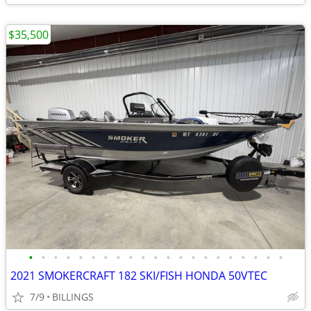
$35,500
•
•
•
•
•
•
•
•
•
•
•
•
•
•
•
•
•
•
•
•
•
2021 SMOKERCRAFT 182 SKI/FISH HONDA 50VTEC
7/9
BILLINGS