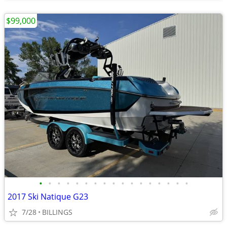
$99,000
•
•
•
•
•
•
•
•
•
•
•
•
•
•
•
•
•
2017 Ski Natique G23
7/28
BILLINGS