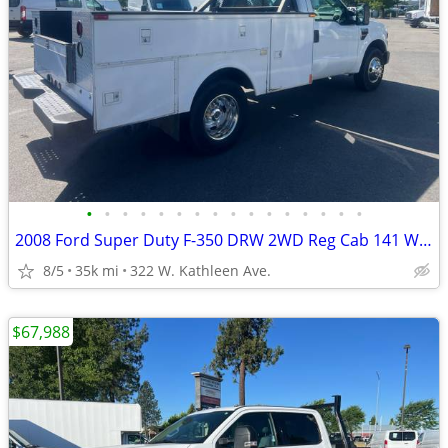
•
•
•
•
•
•
•
•
•
•
•
•
•
•
•
•
2008 Ford Super Duty F-350 DRW 2WD Reg Cab 141 WB 60 CA XLT
8/5
35k mi
322 W. Kathleen Ave.
$67,988