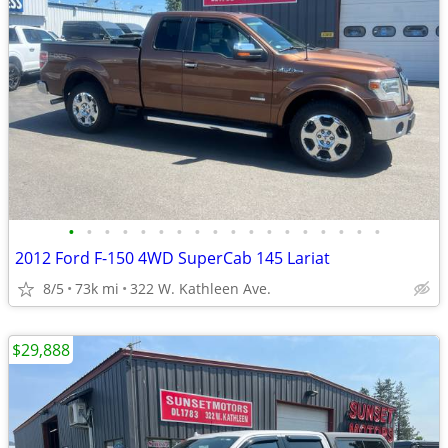
•
•
•
•
•
•
•
•
•
•
•
•
•
•
•
•
•
•
2012 Ford F-150 4WD SuperCab 145 Lariat
8/5
73k mi
322 W. Kathleen Ave.
$29,888