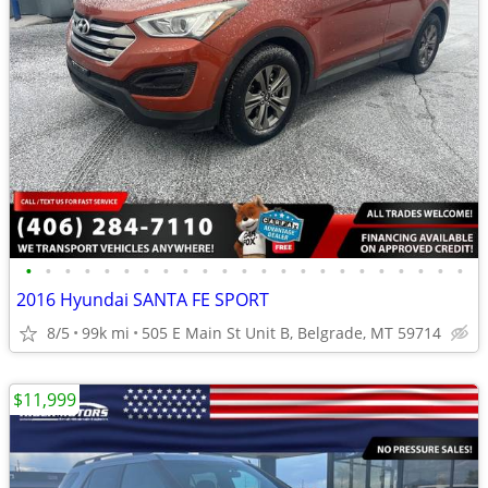
•
•
•
•
•
•
•
•
•
•
•
•
•
•
•
•
•
•
•
•
•
•
•
2016 Hyundai SANTA FE SPORT
8/5
99k mi
505 E Main St Unit B, Belgrade, MT 59714
$11,999