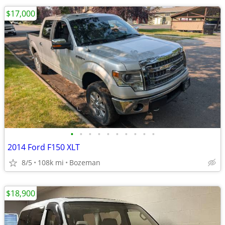
$17,000
•
•
•
•
•
•
•
•
•
•
2014 Ford F150 XLT
8/5
108k mi
Bozeman
$18,900