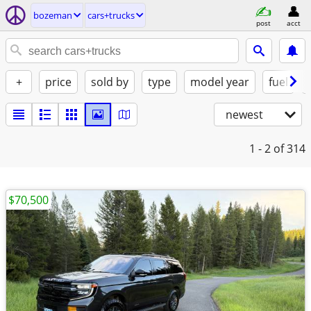
bozeman
cars+trucks
post
acct
+
price
sold by
type
model year
fuel
newest
1 - 2
of 314
$70,500