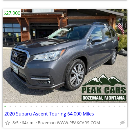
$27,900
•
•
•
•
•
•
•
•
•
•
•
•
•
•
•
•
•
•
•
•
•
•
•
•
2020 Subaru Ascent Touring 64,000 Miles
8/5
64k mi
Bozeman WWW.PEAKCARS.COM