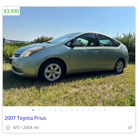
$3,990
•
•
•
•
•
•
•
•
•
•
•
•
•
•
2007 Toyota Prius
8/5
245k mi