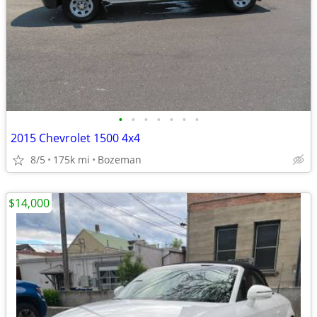
•
•
•
•
•
•
•
2015 Chevrolet 1500 4x4
8/5
175k mi
Bozeman
$14,000