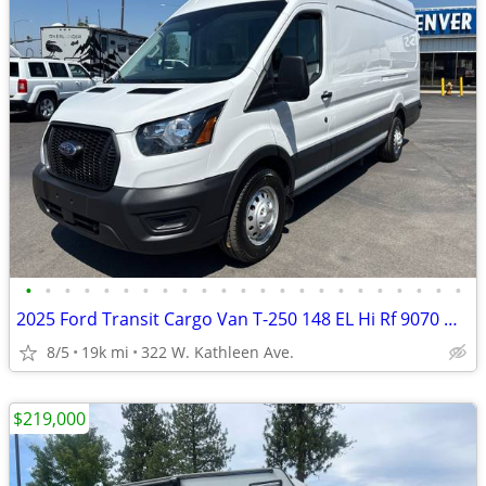
•
•
•
•
•
•
•
•
•
•
•
•
•
•
•
•
•
•
•
•
•
•
•
2025 Ford Transit Cargo Van T-250 148 EL Hi Rf 9070 GVWR AWD
8/5
19k mi
322 W. Kathleen Ave.
$219,000