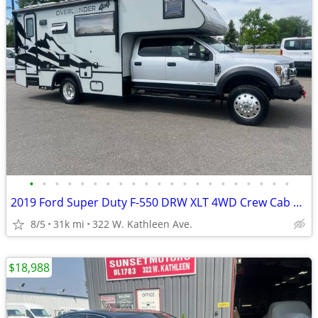
•
•
•
•
•
•
•
•
•
•
•
•
•
•
•
•
•
•
•
•
•
2019 Ford Super Duty F-550 DRW XLT 4WD Crew Cab 203 WB 84 CA
8/5
31k mi
322 W. Kathleen Ave.
$18,988