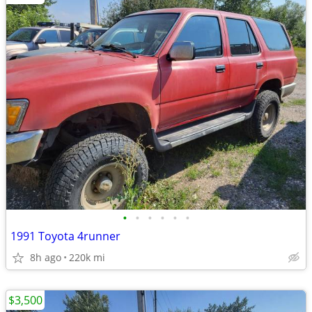
•
•
•
•
•
•
1991 Toyota 4runner
8h ago
220k mi
$3,500