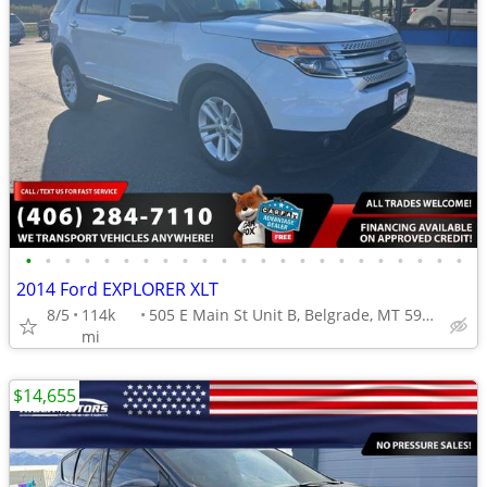
•
•
•
•
•
•
•
•
•
•
•
•
•
•
•
•
•
•
•
•
•
•
•
2014 Ford EXPLORER XLT
8/5
114k
505 E Main St Unit B, Belgrade, MT 59714
mi
$14,655