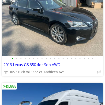
•
•
•
•
•
•
•
•
•
•
•
•
•
•
•
•
•
•
•
•
2013 Lexus GS 350 4dr Sdn AWD
8/5
108k mi
322 W. Kathleen Ave.
$49,888