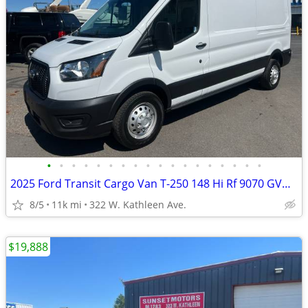
•
•
•
•
•
•
•
•
•
•
•
•
•
•
•
•
•
•
2025 Ford Transit Cargo Van T-250 148 Hi Rf 9070 GVWR AWD
8/5
11k mi
322 W. Kathleen Ave.
$19,888