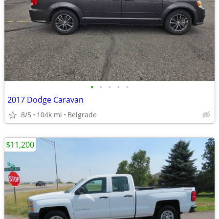
•
•
•
•
•
2017 Dodge Caravan
8/5
104k mi
Belgrade
$11,200