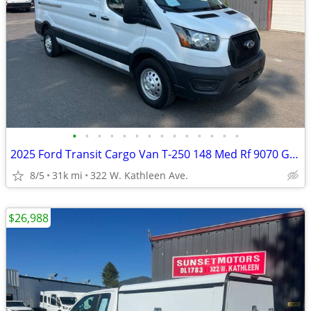
•
•
•
•
•
•
•
•
•
•
•
•
•
•
2025 Ford Transit Cargo Van T-250 148 Med Rf 9070 GVWR AWD
8/5
31k mi
322 W. Kathleen Ave.
$26,988