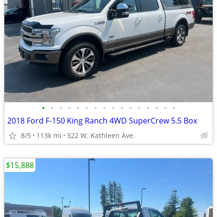
•
•
•
•
•
•
•
•
•
•
•
•
•
•
•
•
2018 Ford F-150 King Ranch 4WD SuperCrew 5.5 Box
8/5
113k mi
322 W. Kathleen Ave.
$15,888