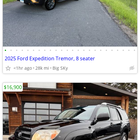
•
•
•
•
•
•
•
•
•
•
•
•
•
•
•
•
•
•
•
•
•
•
•
•
2025 Ford Expedition Tremor, 8 seater
<1hr ago
28k mi
Big SKy
$16,900