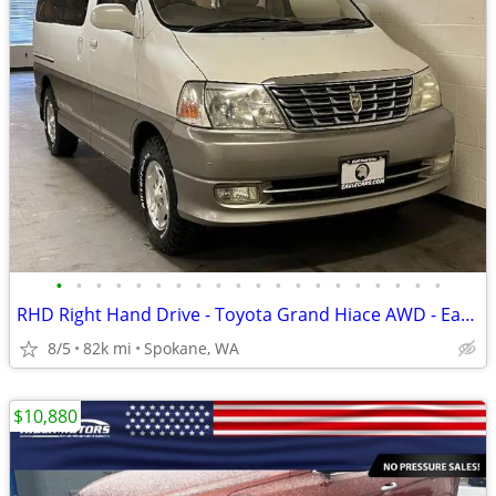
•
•
•
•
•
•
•
•
•
•
•
•
•
•
•
•
•
•
•
•
RHD Right Hand Drive - Toyota Grand Hiace AWD - EagleCars.com
8/5
82k mi
Spokane, WA
$10,880