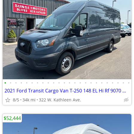
•
•
•
•
•
•
•
•
•
•
•
•
•
•
•
•
•
•
•
•
•
•
•
•
2021 Ford Transit Cargo Van T-250 148 EL Hi Rf 9070 GVWR RWD
8/5
34k mi
322 W. Kathleen Ave.
$52,444