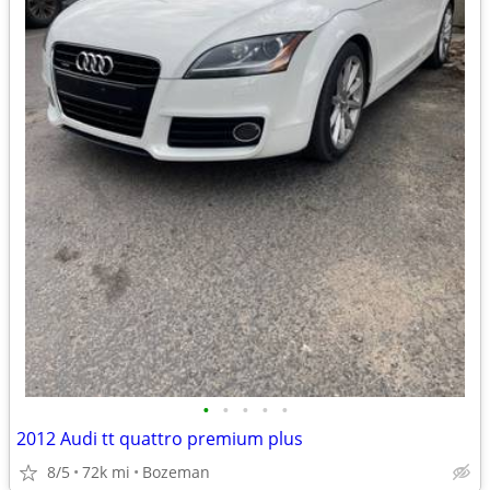
•
•
•
•
•
2012 Audi tt quattro premium plus
8/5
72k mi
Bozeman