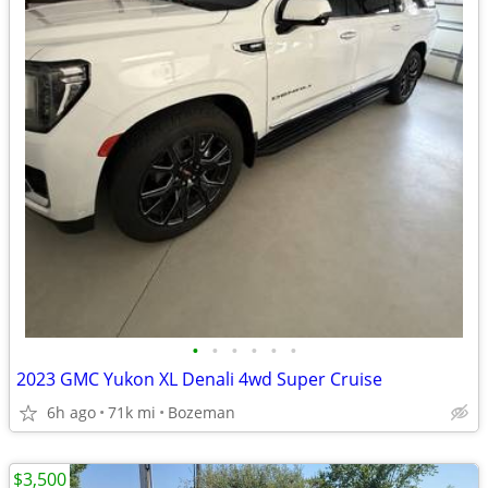
•
•
•
•
•
•
2023 GMC Yukon XL Denali 4wd Super Cruise
6h ago
71k mi
Bozeman
$3,500