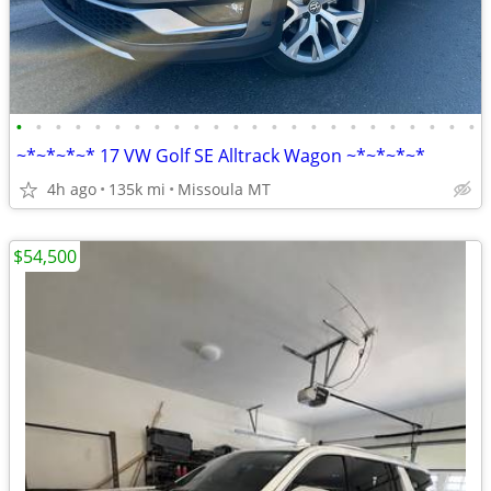
•
•
•
•
•
•
•
•
•
•
•
•
•
•
•
•
•
•
•
•
•
•
•
•
~*~*~*~* 17 VW Golf SE Alltrack Wagon ~*~*~*~*
4h ago
135k mi
Missoula MT
$54,500