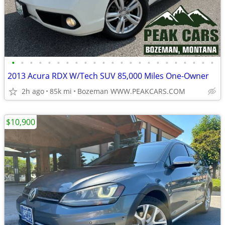
•
•
•
•
•
•
•
•
•
•
•
•
•
•
•
•
•
•
•
•
•
•
•
2013 Acura RDX W/Tech SUV 85,000 Miles One-Owner
2h ago
85k mi
Bozeman WWW.PEAKCARS.COM
$10,900