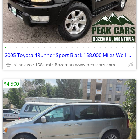
•
•
•
•
•
•
•
•
•
•
•
•
•
•
•
•
•
•
•
•
•
•
•
•
2005 Toyota 4Runner Sport Black 158,000 Miles Well Maintained
<1hr ago
158k mi
Bozeman www.peakcars.com
$4,500