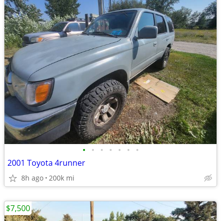
•
•
•
•
•
•
•
2001 Toyota 4runner
8h ago
200k mi
$7,500