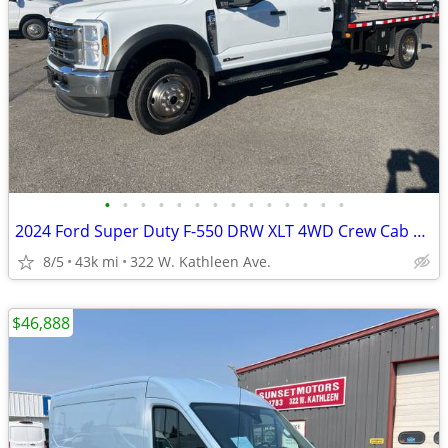
•
•
•
•
•
•
•
•
•
•
•
•
•
•
2024 Ford Super Duty F-550 DRW XLT 4WD Crew Cab 203 WB 84 CA
8/5
43k mi
322 W. Kathleen Ave.
$46,888