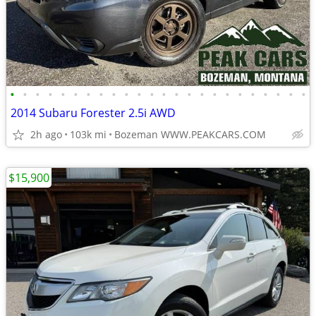
•
•
•
•
•
•
•
•
•
•
•
•
•
•
•
•
•
•
•
•
•
•
•
•
2014 Subaru Forester 2.5i AWD
2h ago
103k mi
Bozeman WWW.PEAKCARS.COM
$15,900