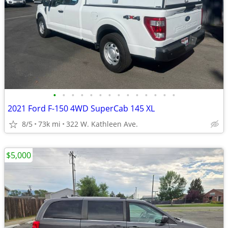
•
•
•
•
•
•
•
•
•
•
•
•
•
•
2021 Ford F-150 4WD SuperCab 145 XL
8/5
73k mi
322 W. Kathleen Ave.
$5,000