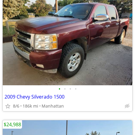
•
•
•
•
2009 Chevy Silverado 1500
8/6
186k mi
Manhattan
$24,988