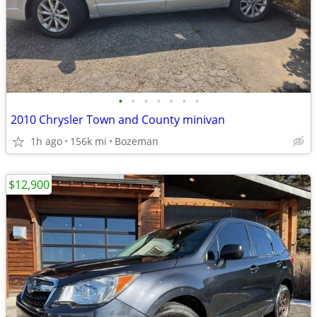
•
•
•
•
•
•
•
2010 Chrysler Town and County minivan
1h ago
156k mi
Bozeman
$12,900