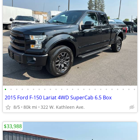
•
•
•
•
•
•
•
•
•
•
•
•
•
•
•
•
•
•
•
•
•
•
•
•
2015 Ford F-150 Lariat 4WD SuperCab 6.5 Box
8/5
80k mi
322 W. Kathleen Ave.
$33,988