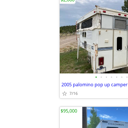
•
•
•
•
•
•
•
2005 palomino pop up camper
7/16
$95,000