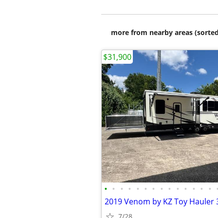
more from nearby areas (sorted
$31,900
•
•
•
•
•
•
•
•
•
•
•
•
•
•
7/28