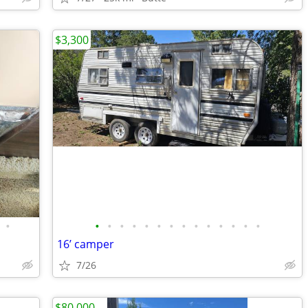
$3,300
•
•
•
•
•
•
•
•
•
•
•
•
•
•
•
16’ camper
7/26
$80,000