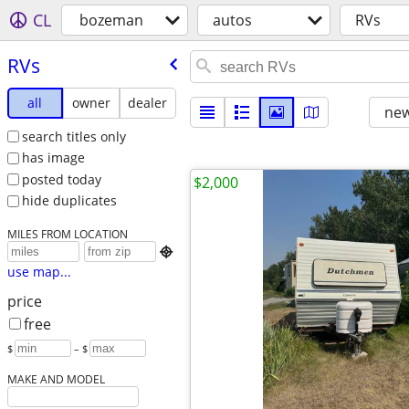
CL
bozeman
autos
RVs
RVs
all
owner
dealer
new
search titles only
has image
posted today
$2,000
hide duplicates
MILES FROM LOCATION

use map...
price
free
$
– $
MAKE AND MODEL