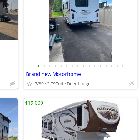
•
•
•
•
•
•
•
•
•
•
•
•
•
•
•
•
Brand new Motorhome
7/30
2,797mi
Deer Lodge
$19,000