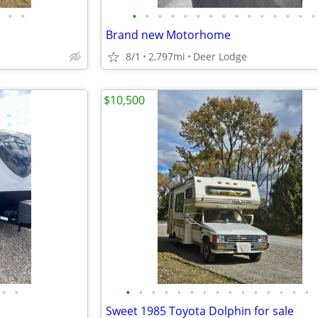
•
•
•
•
•
•
•
•
•
•
•
•
•
•
•
•
•
Brand new Motorhome
8/1
2,797mi
Deer Lodge
$10,500
•
•
•
•
•
•
•
•
•
•
•
•
•
•
•
•
•
Sweet 1985 Toyota Dolphin for sale