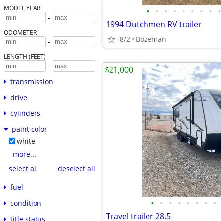
MODEL YEAR
•
•
•
•
•
•
•
•
•
-
1994 Dutchmen RV trailer
ODOMETER
8/2
Bozeman
-
LENGTH (FEET)
-
$21,000
transmission
drive
cylinders
paint color
white
more...
select all
deselect all
fuel
•
•
•
•
•
•
•
•
condition
Travel trailer 28.5
title status