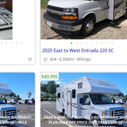
•
•
•
•
•
•
•
•
•
•
•
•
•
•
2025 East to West Entrada 220 SC
8/4
6,300mi
Billings
$40,995