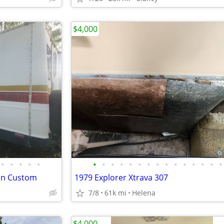
$4,000
•
•
•
•
•
•
•
•
•
•
•
•
•
•
•
•
•
•
•
•
an Custom
1979 Explorer Xtrava 307
7/8
61k mi
Helena
$4,000