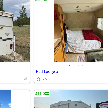
•
•
•
•
•
Red Lodge a
7/23
$11,000