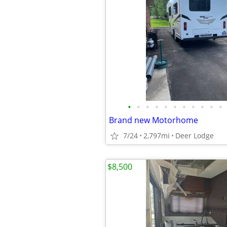
•
•
•
•
•
•
•
•
•
•
•
Brand new Motorhome
7/24
2,797mi
Deer Lodge
$8,500