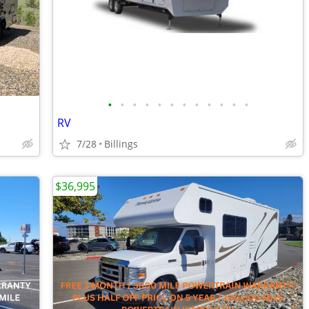
•
•
•
•
•
•
•
•
•
•
•
•
RV
7/28
Billings
$36,995