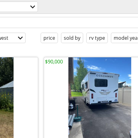
est
price
sold by
rv type
model yea
$90,000