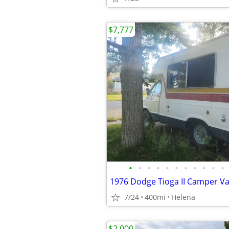
$7,777
•
•
•
•
•
•
•
•
•
•
•
1976 Dodge Tioga II Camper V
7/24
400mi
Helena
$2,000