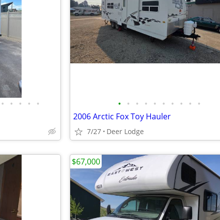
•
•
•
•
•
•
•
•
•
•
•
•
•
•
•
2006 Arctic Fox Toy Hauler
7/27
Deer Lodge
$67,000