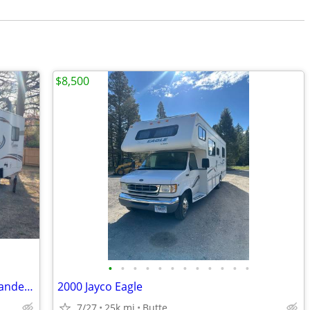
$8,500
•
•
•
•
•
•
•
•
•
•
•
•
For Sale or Trade-2014 Coachmen Freelander 28QB LTD-Chevy
2000 Jayco Eagle
7/27
25k mi
Butte