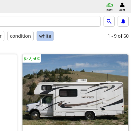
post
acct
r
condition
white
1 - 9
of 60
$22,500