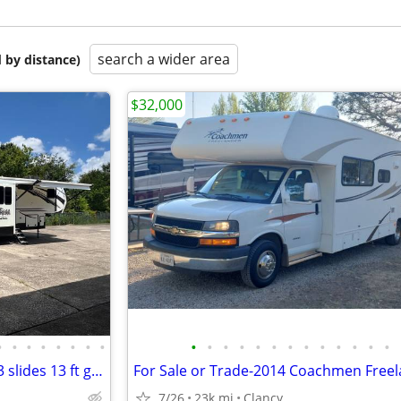
search a wider area
 by distance)
$32,000
•
•
•
•
•
•
•
•
•
•
•
•
•
•
•
•
•
•
•
•
•
2019 Venom by KZ Toy Hauler 3 slides 13 ft garage
7/26
23k mi
Clancy