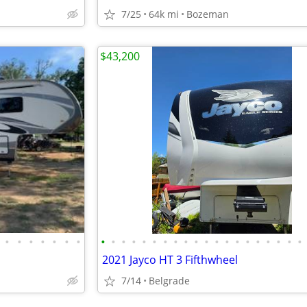
7/25
64k mi
Bozeman
$43,200
•
•
•
•
•
•
•
•
•
•
•
•
•
•
•
•
•
•
•
•
•
•
•
•
•
•
•
2021 Jayco HT 3 Fifthwheel
7/14
Belgrade