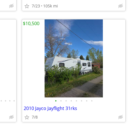
7/23
105k mi
$10,500
•
•
•
•
•
•
•
•
•
•
•
•
2010 Jayco Jayflight 31rks
7/8