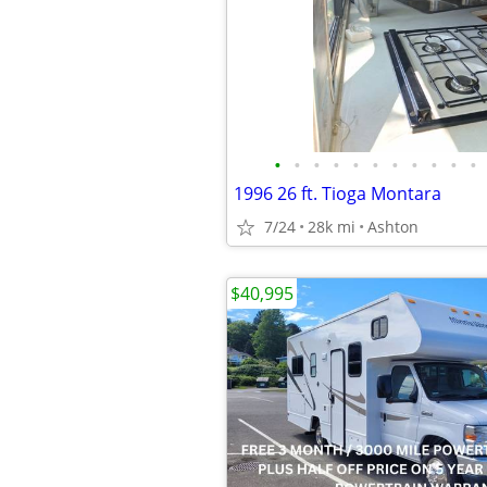
•
•
•
•
•
•
•
•
•
•
•
1996 26 ft. Tioga Montara
7/24
28k mi
Ashton
$40,995