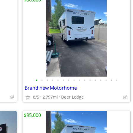
•
•
•
•
•
•
•
•
•
•
•
•
•
•
•
•
Brand new Motorhome
8/5
2,797mi
Deer Lodge
$95,000