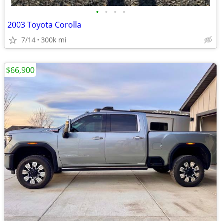
•
•
•
•
2003 Toyota Corolla
7/14
300k mi
$66,900