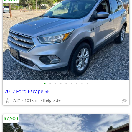
•
•
•
•
•
•
•
•
•
2017 Ford Escape SE
7/21
101k mi
Belgrade
$7,900