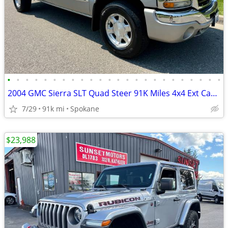
•
•
•
•
•
•
•
•
•
•
•
•
•
•
•
•
•
•
•
•
•
•
•
•
2004 GMC Sierra SLT Quad Steer 91K Miles 4x4 Ext Cab Nice
7/29
91k mi
Spokane
$23,988