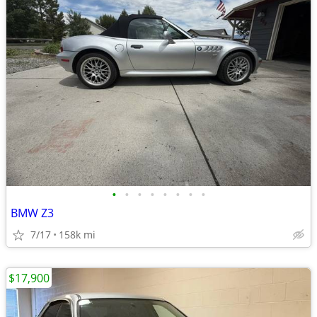
•
•
•
•
•
•
•
•
BMW Z3
7/17
158k mi
$17,900