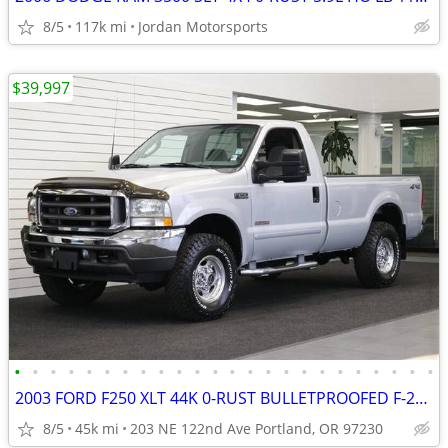
8/5
117k mi
Jordan Motorsports
$39,997
•
•
•
•
•
•
•
•
•
•
•
•
•
•
•
•
•
•
•
•
•
•
•
•
2003 FORD F250 XLT 44K 0-RUST BULLETPROOFED F-250 F350 2004 2005 2002
8/5
45k mi
203 NE 122nd Ave Portland, OR 97230