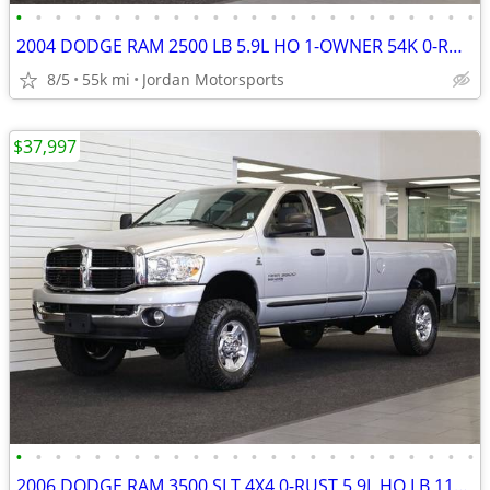
•
•
•
•
•
•
•
•
•
•
•
•
•
•
•
•
•
•
•
•
•
•
•
•
2004 DODGE RAM 2500 LB 5.9L HO 1-OWNER 54K 0-RUST 3500 2005 2006 2007
8/5
55k mi
Jordan Motorsports
$37,997
•
•
•
•
•
•
•
•
•
•
•
•
•
•
•
•
•
•
•
•
•
•
•
•
2006 DODGE RAM 3500 SLT 4X4 0-RUST 5.9L HO LB 117K 2500 2007 2005 2004