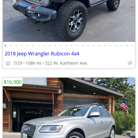
•
•
•
•
•
•
•
•
•
•
•
•
•
•
•
•
•
•
•
•
•
•
•
•
2018 Jeep Wrangler Rubicon 4x4
7/29
108k mi
322 W. Kathleen Ave.
$16,900