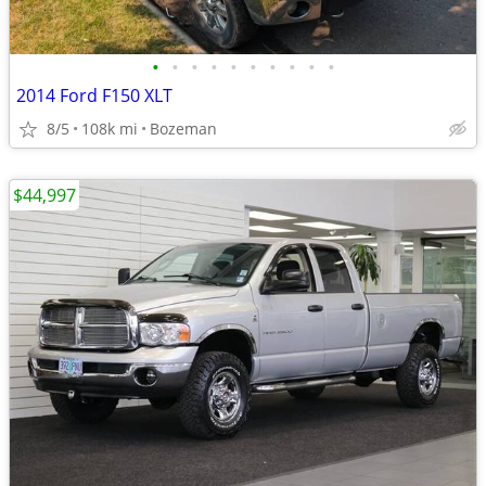
•
•
•
•
•
•
•
•
•
•
2014 Ford F150 XLT
8/5
108k mi
Bozeman
$44,997