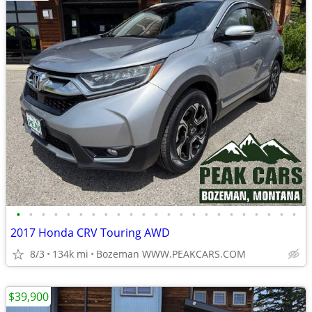
•
•
•
•
•
•
•
•
•
•
•
•
•
•
•
•
•
•
•
•
•
•
•
2017 Honda CRV Touring AWD
8/3
134k mi
Bozeman WWW.PEAKCARS.COM
$39,900