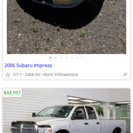
•
•
•
•
•
•
•
2006 Subaru Impreza
7/11
246k mi
West Yellowstone
$44,997