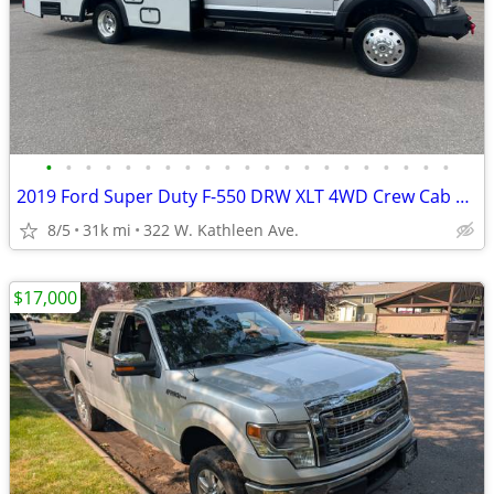
•
•
•
•
•
•
•
•
•
•
•
•
•
•
•
•
•
•
•
•
•
2019 Ford Super Duty F-550 DRW XLT 4WD Crew Cab 203 WB 84 CA
8/5
31k mi
322 W. Kathleen Ave.
$17,000