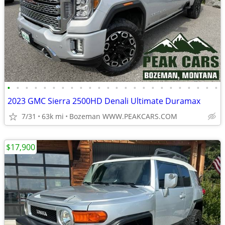
•
•
•
•
•
•
•
•
•
•
•
•
•
•
•
•
•
•
•
•
•
•
•
•
2023 GMC Sierra 2500HD Denali Ultimate Duramax
7/31
63k mi
Bozeman WWW.PEAKCARS.COM
$17,900