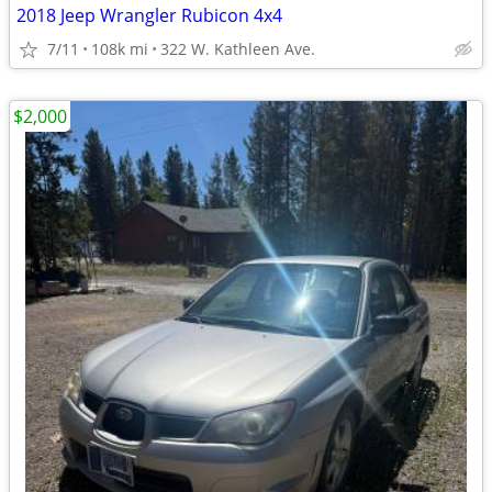
2018 Jeep Wrangler Rubicon 4x4
7/11
108k mi
322 W. Kathleen Ave.
$2,000