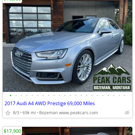
•
•
•
•
•
•
•
•
•
•
•
•
•
•
•
•
•
•
•
•
•
•
2017 Audi A4 AWD Prestige 69,000 Miles
8/3
69k mi
Bozeman www.peakcars.com
$17,900