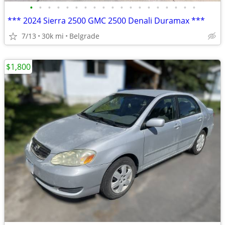
•
•
•
•
•
•
•
•
•
•
•
•
•
•
•
•
•
•
•
*** 2024 Sierra 2500 GMC 2500 Denali Duramax ***
7/13
30k mi
Belgrade
$1,800