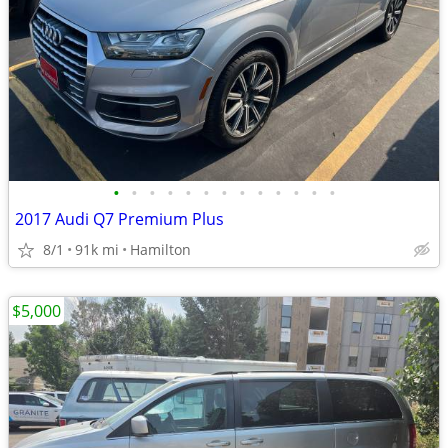
•
•
•
•
•
•
•
•
•
•
•
•
•
2017 Audi Q7 Premium Plus
8/1
91k mi
Hamilton
$5,000