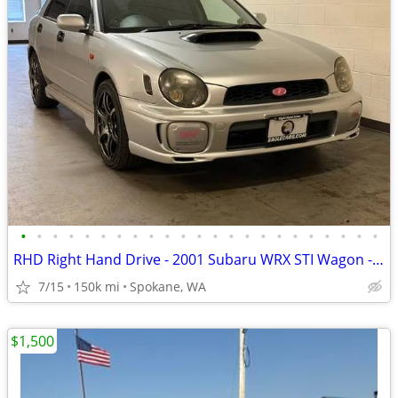
•
•
•
•
•
•
•
•
•
•
•
•
•
•
•
•
•
•
•
•
•
•
•
RHD Right Hand Drive - 2001 Subaru WRX STI Wagon - EagleCars.com
7/15
150k mi
Spokane, WA
$1,500