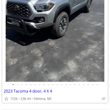
•
•
•
•
•
•
•
•
•
•
•
•
•
•
•
•
•
•
•
•
2023 Tacoma 4 door, 4 X 4
7/26
23k mi
Helena, Mt