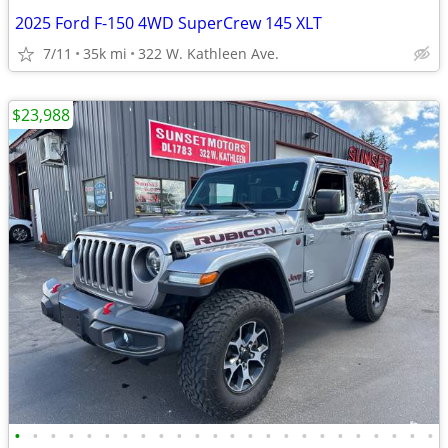
2025 Ford F-150 4WD SuperCrew 145 XLT
7/11
35k mi
322 W. Kathleen Ave.
$23,988
•
•
•
•
•
•
•
•
•
•
•
•
•
•
•
•
•
•
•
•
•
•
•
•