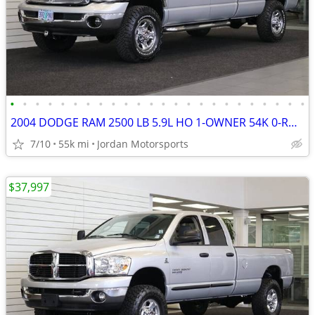
•
•
•
•
•
•
•
•
•
•
•
•
•
•
•
•
•
•
•
•
•
•
•
•
2004 DODGE RAM 2500 LB 5.9L HO 1-OWNER 54K 0-RUST 3500 2005 2006 2007
7/10
55k mi
Jordan Motorsports
$37,997