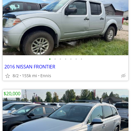
•
•
•
•
•
•
•
2016 NISSAN FRONTIER
8/2
155k mi
Ennis
$20,000