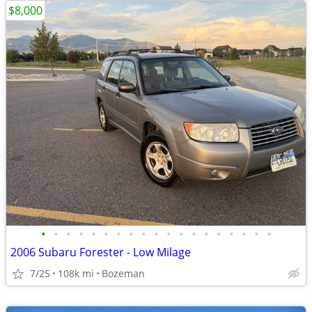
$8,000
•
•
•
•
•
•
•
•
•
•
•
•
•
•
•
•
•
•
•
2006 Subaru Forester - Low Milage
7/25
108k mi
Bozeman