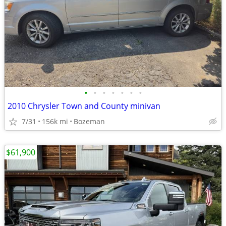
•
•
•
•
•
•
•
2010 Chrysler Town and County minivan
7/31
156k mi
Bozeman
$61,900