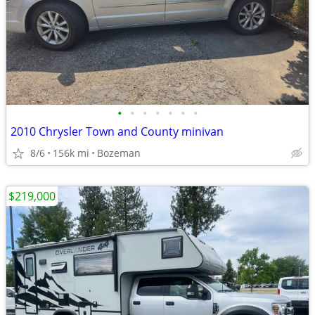
•
•
•
•
•
•
•
2010 Chrysler Town and County minivan
8/6
156k mi
Bozeman
$219,000