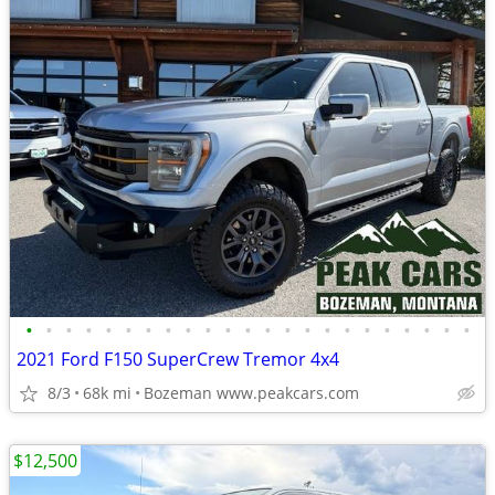
•
•
•
•
•
•
•
•
•
•
•
•
•
•
•
•
•
•
•
•
•
•
•
2021 Ford F150 SuperCrew Tremor 4x4
8/3
68k mi
Bozeman www.peakcars.com
$12,500