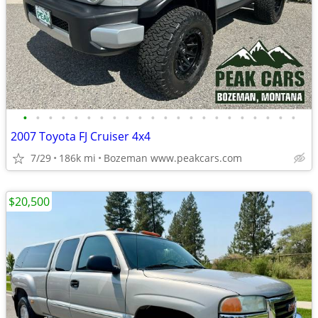
•
•
•
•
•
•
•
•
•
•
•
•
•
•
•
•
•
•
•
•
•
•
2007 Toyota FJ Cruiser 4x4
7/29
186k mi
Bozeman www.peakcars.com
$20,500