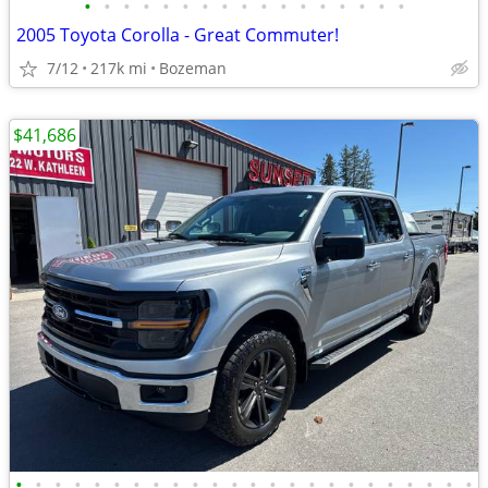
•
•
•
•
•
•
•
•
•
•
•
•
•
•
•
•
•
2005 Toyota Corolla - Great Commuter!
7/12
217k mi
Bozeman
$41,686
•
•
•
•
•
•
•
•
•
•
•
•
•
•
•
•
•
•
•
•
•
•
•
•