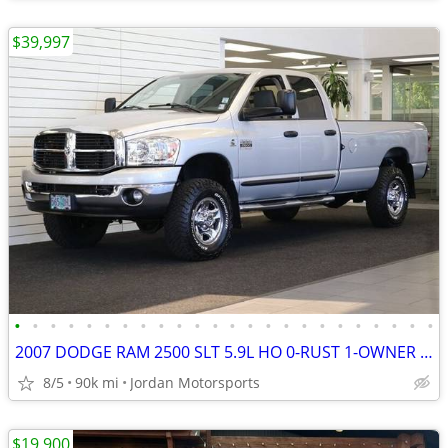
$39,997
•
•
•
•
•
•
•
•
•
•
•
•
•
•
•
•
•
•
•
•
•
•
•
•
2007 DODGE RAM 2500 SLT 5.9L HO 0-RUST 1-OWNER 89K 3500 2006 2005 2004
8/5
90k mi
Jordan Motorsports
$19,900