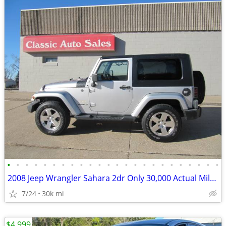
•
•
•
•
•
•
•
•
•
•
•
•
•
•
•
•
•
•
•
•
•
•
•
•
2008 Jeep Wrangler Sahara 2dr Only 30,000 Actual Miles Like New
7/24
30k mi
$4,999