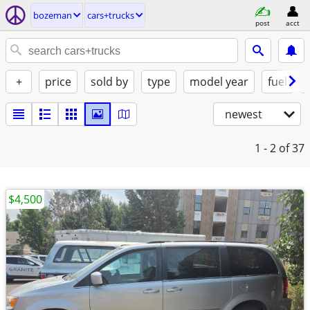
bozeman
cars+trucks
post
acct
+
price
sold by
type
model year
fuel
newest
1 - 2
of 37
$4,500