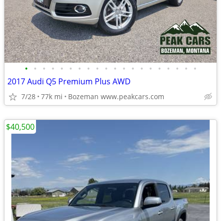
•
•
•
•
•
•
•
•
•
•
•
•
•
•
•
•
•
•
•
•
2017 Audi Q5 Premium Plus AWD
7/28
77k mi
Bozeman www.peakcars.com
$40,500