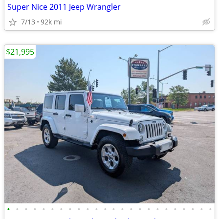
Super Nice 2011 Jeep Wrangler
7/13
92k mi
$21,995
•
•
•
•
•
•
•
•
•
•
•
•
•
•
•
•
•
•
•
•
•
•
•
•