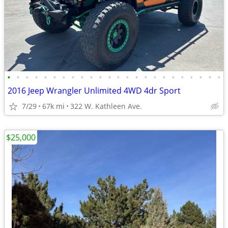
•
•
•
•
•
•
•
•
•
•
•
•
•
•
•
•
•
•
•
•
•
•
•
•
2016 Jeep Wrangler Unlimited 4WD 4dr Sport
7/29
67k mi
322 W. Kathleen Ave.
$25,000