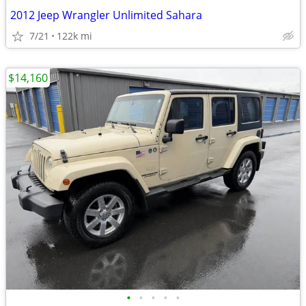
2012 Jeep Wrangler Unlimited Sahara
7/21
122k mi
$14,160
•
•
•
•
•