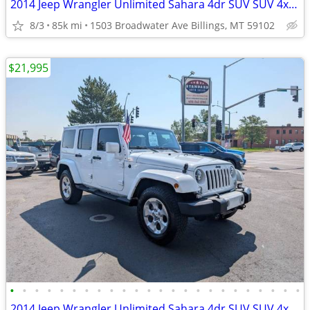
2014 Jeep Wrangler Unlimited Sahara 4dr SUV SUV 4x4 4WD
8/3
85k mi
1503 Broadwater Ave Billings, MT 59102
$21,995
•
•
•
•
•
•
•
•
•
•
•
•
•
•
•
•
•
•
•
•
•
•
•
•
2014 Jeep Wrangler Unlimited Sahara 4dr SUV SUV 4x4 4WD