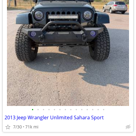
•
•
•
•
•
•
•
•
•
•
•
•
•
•
2013 Jeep Wrangler Unlimited Sahara Sport
7/30
71k mi