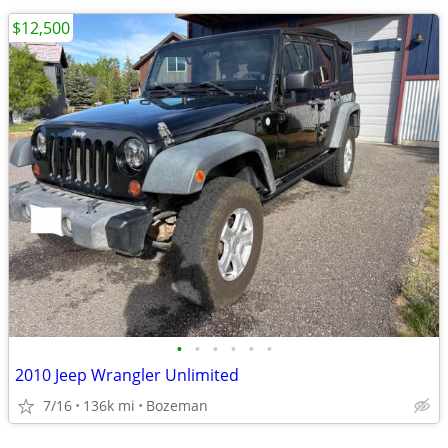
$12,500
•
•
•
•
•
•
2010 Jeep Wrangler Unlimited
7/16
136k mi
Bozeman