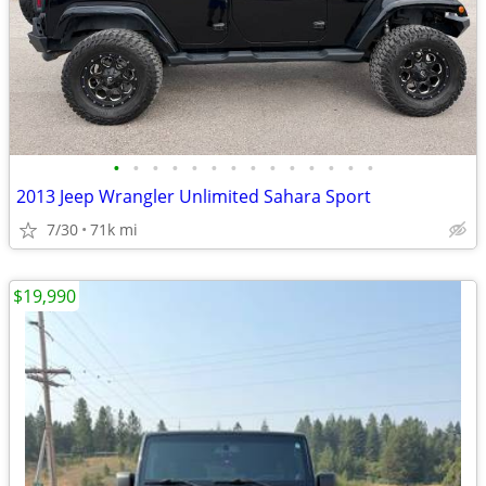
•
•
•
•
•
•
•
•
•
•
•
•
•
•
2013 Jeep Wrangler Unlimited Sahara Sport
7/30
71k mi
$19,990