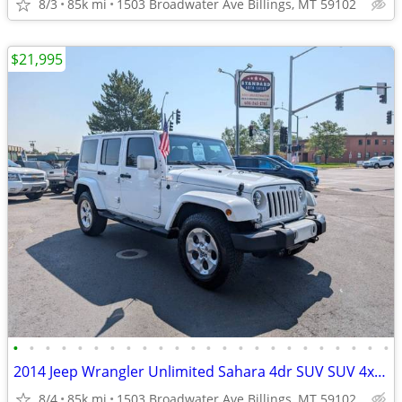
8/3
85k mi
1503 Broadwater Ave Billings, MT 59102
$21,995
•
•
•
•
•
•
•
•
•
•
•
•
•
•
•
•
•
•
•
•
•
•
•
•
2014 Jeep Wrangler Unlimited Sahara 4dr SUV SUV 4x4 4WD
8/4
85k mi
1503 Broadwater Ave Billings, MT 59102