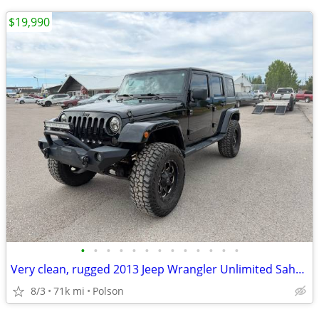
$19,990
•
•
•
•
•
•
•
•
•
•
•
•
•
Very clean, rugged 2013 Jeep Wrangler Unlimited Sahara
8/3
71k mi
Polson