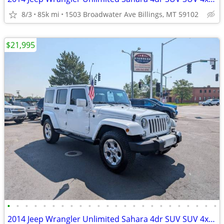
8/3
85k mi
1503 Broadwater Ave Billings, MT 59102
$21,995
•
•
•
•
•
•
•
•
•
•
•
•
•
•
•
•
•
•
•
•
•
•
•
•
2014 Jeep Wrangler Unlimited Sahara 4dr SUV SUV 4x4 4WD