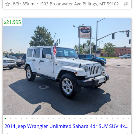
8/3
85k mi
1503 Broadwater Ave Billings, MT 59102
$21,995
•
•
•
•
•
•
•
•
•
•
•
•
•
•
•
•
•
•
•
•
•
•
•
•
2014 Jeep Wrangler Unlimited Sahara 4dr SUV SUV 4x4 4WD