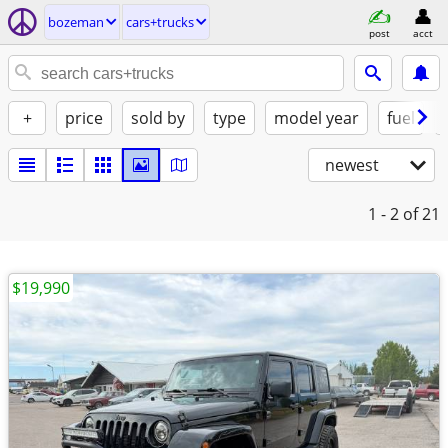
bozeman
cars+trucks
post
acct
+
price
sold by
type
model year
fuel
newest
1 - 2
of 21
$19,990