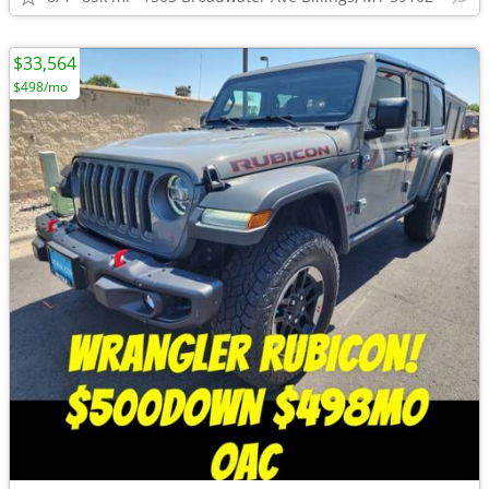
$33,564
$498/mo