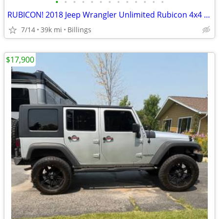
•
•
•
•
•
•
•
•
•
•
•
•
•
RUBICON! 2018 Jeep Wrangler Unlimited Rubicon 4x4 $500Down $498mo OAC
7/14
39k mi
Billings
$17,900