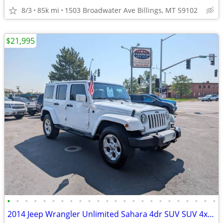
8/3
85k mi
1503 Broadwater Ave Billings, MT 59102
$21,995
•
•
•
•
•
•
•
•
•
•
•
•
•
•
•
•
•
•
•
•
•
•
•
•
2014 Jeep Wrangler Unlimited Sahara 4dr SUV SUV 4x4 4WD