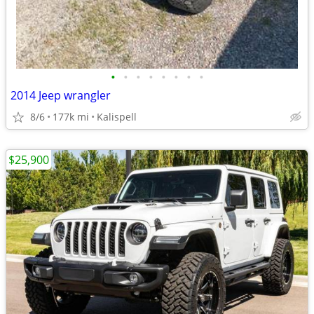
•
•
•
•
•
•
•
•
2014 Jeep wrangler
8/6
177k mi
Kalispell
$25,900