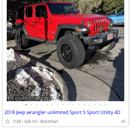
•
•
•
•
•
•
•
•
•
•
•
•
•
•
•
•
2018 Jeep wrangler unlimited Sport S Sport Utility 4D
7/28
42k mi
Bozeman