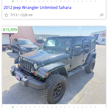
•
•
•
•
•
•
•
•
•
•
•
•
•
•
•
•
•
•
•
•
2012 Jeep Wrangler Unlimited Sahara
7/13
122k mi
$15,999
•
•
•
•
•
•
•
•
•
•
•
•
•
•
•
•
•
•
•
•