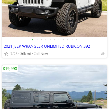
•
•
•
•
•
•
•
•
•
•
•
2021 JEEP WRANGLER UNLIMITED RUBICON 392
7/23
36k mi
Call Now
$19,990