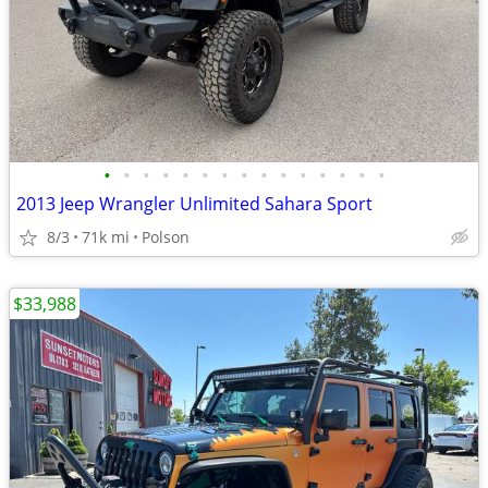
•
•
•
•
•
•
•
•
•
•
•
•
•
•
•
2013 Jeep Wrangler Unlimited Sahara Sport
8/3
71k mi
Polson
$33,988