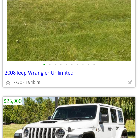
•
•
•
•
•
•
•
•
•
•
2008 Jeep Wrangler Unlimited
7/30
184k mi
$25,900