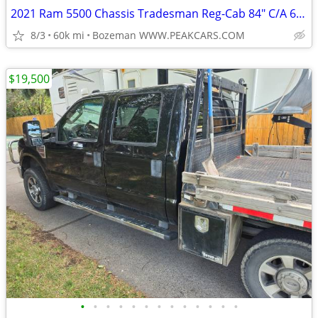
2021 Ram 5500 Chassis Tradesman Reg-Cab 84" C/A 60,000 Miles 4x4
8/3
60k mi
Bozeman WWW.PEAKCARS.COM
$19,500
•
•
•
•
•
•
•
•
•
•
•
•
•