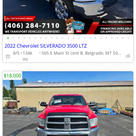
•
•
•
•
•
•
•
•
•
•
•
•
•
•
•
•
•
•
•
•
•
•
•
2022 Chevrolet SILVERADO 3500 LTZ
8/5
134k
505 E Main St Unit B, Belgrade, MT 59714
mi
$18,000