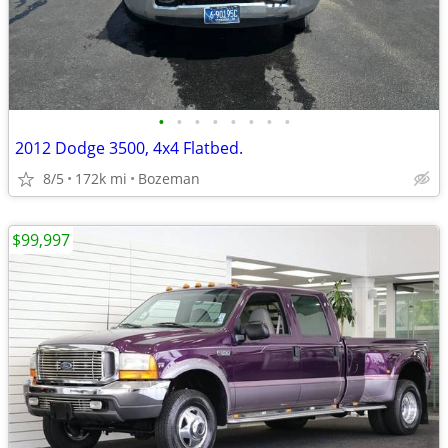
•
•
•
•
•
•
•
•
2012 Dodge 3500, 4x4 Flatbed.
8/5
172k mi
Bozeman
$99,997