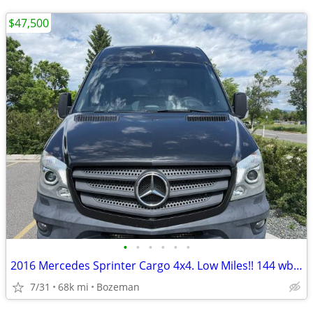
$47,500
•
•
•
•
•
•
2016 Mercedes Sprinter Cargo 4x4. Low Miles!! 144 wb High Roof
7/31
68k mi
Bozeman