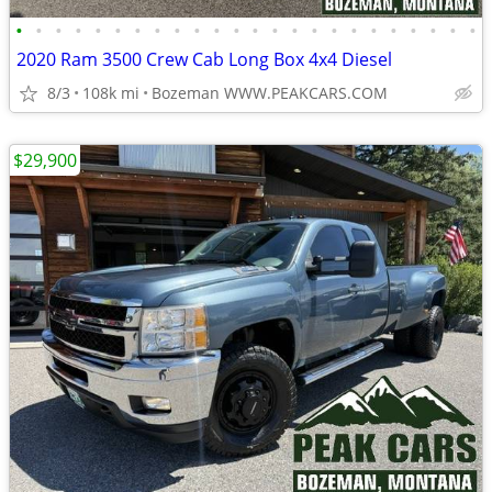
•
•
•
•
•
•
•
•
•
•
•
•
•
•
•
•
•
•
•
•
•
•
•
•
2020 Ram 3500 Crew Cab Long Box 4x4 Diesel
8/3
108k mi
Bozeman WWW.PEAKCARS.COM
$29,900