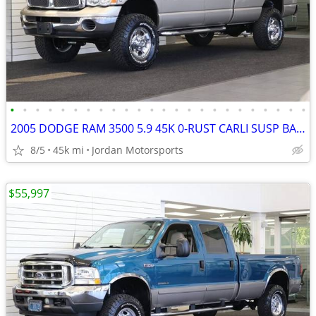
•
•
•
•
•
•
•
•
•
•
•
•
•
•
•
•
•
•
•
•
•
•
•
•
2005 DODGE RAM 3500 5.9 45K 0-RUST CARLI SUSP BANKS PKG 2500 2006 2007
8/5
45k mi
Jordan Motorsports
$55,997