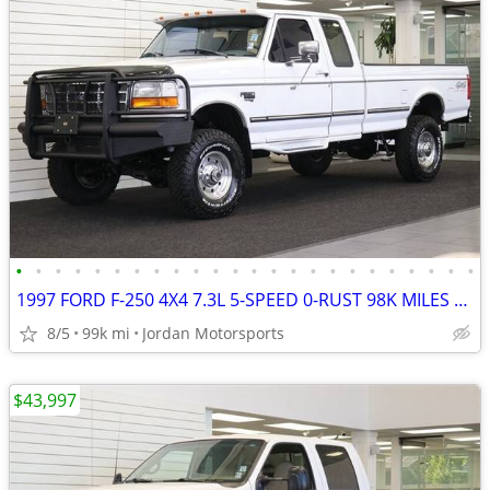
•
•
•
•
•
•
•
•
•
•
•
•
•
•
•
•
•
•
•
•
•
•
•
•
1997 FORD F-250 4X4 7.3L 5-SPEED 0-RUST 98K MILES F250 F350 1996 1995
8/5
99k mi
Jordan Motorsports
$43,997