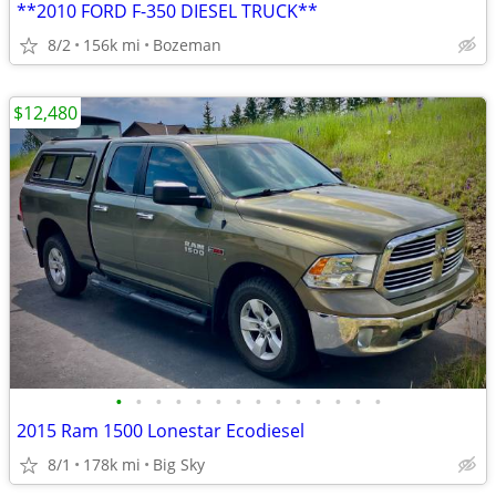
**2010 FORD F-350 DIESEL TRUCK**
8/2
156k mi
Bozeman
$12,480
•
•
•
•
•
•
•
•
•
•
•
•
•
•
2015 Ram 1500 Lonestar Ecodiesel
8/1
178k mi
Big Sky