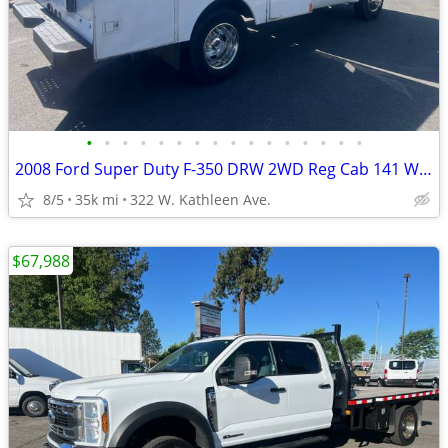
•
•
•
•
•
•
•
•
•
•
•
•
•
•
•
•
2008 Ford Super Duty F-350 DRW 2WD Reg Cab 141 WB 60 CA XLT
8/5
35k mi
322 W. Kathleen Ave.
$67,988