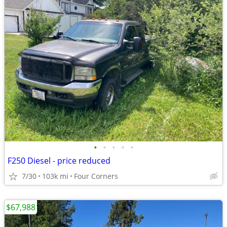
•
•
•
•
•
F250 Diesel - price reduced
7/30
103k mi
Four Corners
$67,988