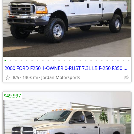
•
•
•
•
•
•
•
•
•
•
•
•
•
•
•
•
•
•
•
•
•
•
•
•
2000 FORD F250 1-OWNER 0-RUST 7.3L LB F-250 F350 1999 2001 2002 2003
8/5
130k mi
Jordan Motorsports
$49,997