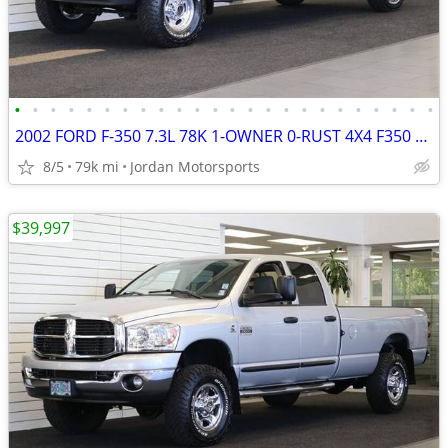
•
•
•
•
•
•
•
•
•
•
•
•
•
•
•
•
•
•
•
•
•
•
•
•
2002 FORD F-350 7.3L 78K 1-OWNER 0-RUST 4X4 F350 F250 2003 2001 2000
8/5
79k mi
Jordan Motorsports
$39,997