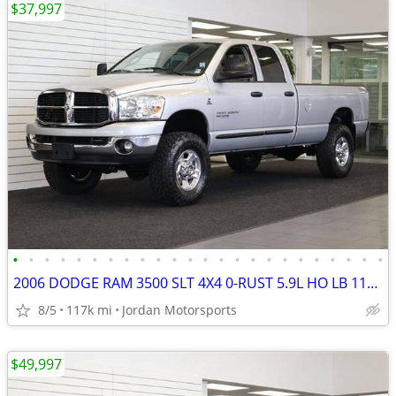
$37,997
•
•
•
•
•
•
•
•
•
•
•
•
•
•
•
•
•
•
•
•
•
•
•
•
2006 DODGE RAM 3500 SLT 4X4 0-RUST 5.9L HO LB 117K 2500 2007 2005 2004
8/5
117k mi
Jordan Motorsports
$49,997