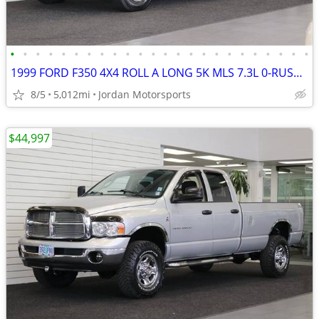
•
•
•
•
•
•
•
•
•
•
•
•
•
•
•
•
•
•
•
•
•
•
•
•
1999 FORD F350 4X4 ROLL A LONG 5K MLS 7.3L 0-RUST F-350 2000 2001 2002
8/5
5,012mi
Jordan Motorsports
$44,997