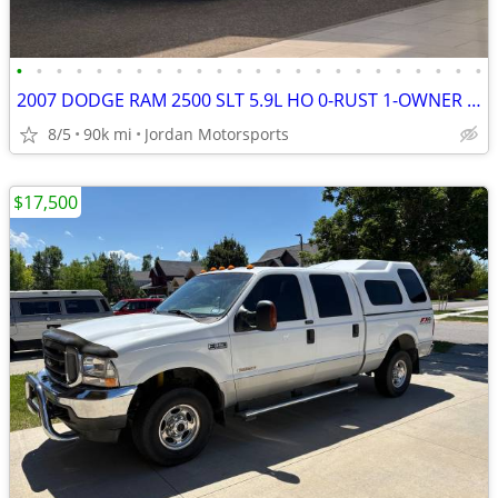
•
•
•
•
•
•
•
•
•
•
•
•
•
•
•
•
•
•
•
•
•
•
•
•
2007 DODGE RAM 2500 SLT 5.9L HO 0-RUST 1-OWNER 89K 3500 2006 2005 2004
8/5
90k mi
Jordan Motorsports
$17,500