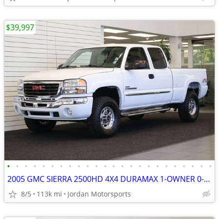
$39,997
•
•
•
•
•
•
•
•
•
•
•
•
•
•
•
•
•
•
•
•
•
•
•
•
2005 GMC SIERRA 2500HD 4X4 DURAMAX 1-OWNER 0-RUST silverado 2006 2004
8/5
113k mi
Jordan Motorsports