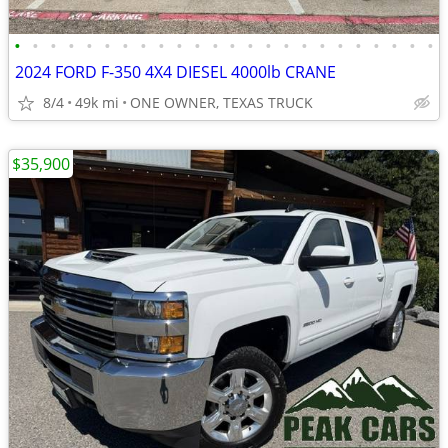
•
•
•
•
•
•
•
•
•
•
•
•
•
•
•
•
•
•
•
•
•
•
•
•
2024 FORD F-350 4X4 DIESEL 4000lb CRANE
8/4
49k mi
ONE OWNER, TEXAS TRUCK
$35,900