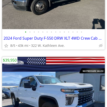
•
•
•
•
•
•
•
•
•
•
•
•
•
•
2024 Ford Super Duty F-550 DRW XLT 4WD Crew Cab 203 WB 84 CA
8/5
43k mi
322 W. Kathleen Ave.
$39,950