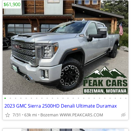
$61,900
•
•
•
•
•
•
•
•
•
•
•
•
•
•
•
•
•
•
•
•
•
•
•
•
2023 GMC Sierra 2500HD Denali Ultimate Duramax
7/31
63k mi
Bozeman WWW.PEAKCARS.COM