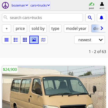
bozeman
cars+trucks
post
acct
+
price
sold by
type
model year
diesel
newest
1 - 2
of 63
$24,900