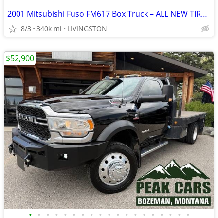
2001 Mitsubishi Fuso FM617 Box Truck – ALL NEW TIRES & Liftgate
8/3
340k mi
LIVINGSTON
$52,900
•
•
•
•
•
•
•
•
•
•
•
•
•
•
•
•
•
•
•