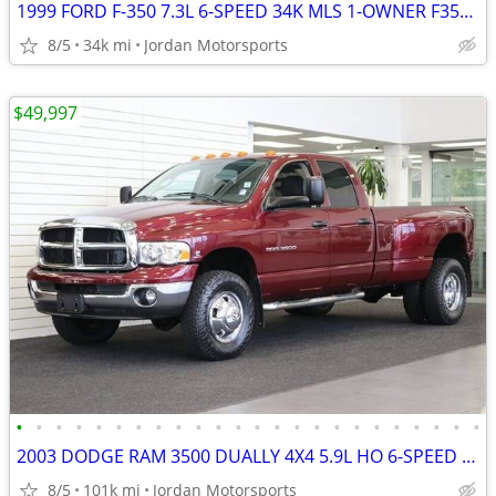
1999 FORD F-350 7.3L 6-SPEED 34K MLS 1-OWNER F350 F250 2000 2001 2002
8/5
34k mi
Jordan Motorsports
$49,997
•
•
•
•
•
•
•
•
•
•
•
•
•
•
•
•
•
•
•
•
•
•
•
•
2003 DODGE RAM 3500 DUALLY 4X4 5.9L HO 6-SPEED 1-OWNER 2004 2005 2006
8/5
101k mi
Jordan Motorsports