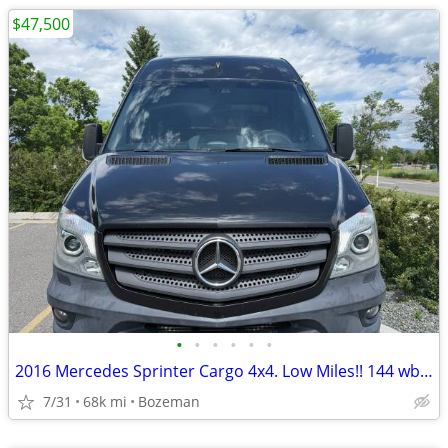
$47,500
•
•
•
•
•
•
2016 Mercedes Sprinter Cargo 4x4. Low Miles!! 144 wb High Roof
7/31
68k mi
Bozeman