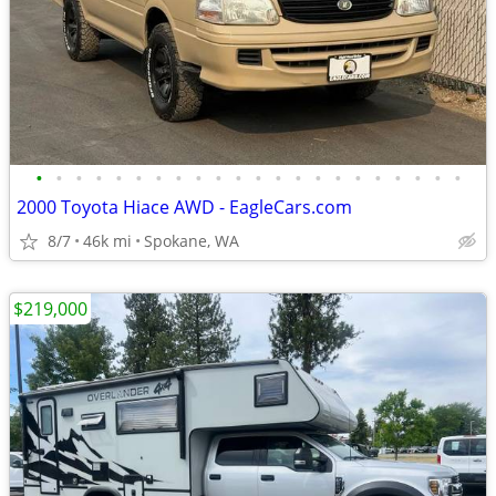
•
•
•
•
•
•
•
•
•
•
•
•
•
•
•
•
•
•
•
•
•
•
2000 Toyota Hiace AWD - EagleCars.com
8/7
46k mi
Spokane, WA
$219,000