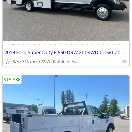
•
•
•
•
•
•
•
•
•
•
•
•
•
•
•
•
•
•
•
•
•
2019 Ford Super Duty F-550 DRW XLT 4WD Crew Cab 203 WB 84 CA
8/5
31k mi
322 W. Kathleen Ave.
$15,888