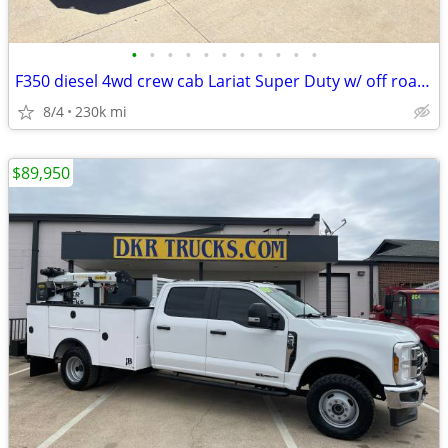
•
•
•
•
•
•
•
•
•
•
•
F350 diesel 4wd crew cab Lariat Super Duty w/ off road package
8/4
230k mi
$89,950