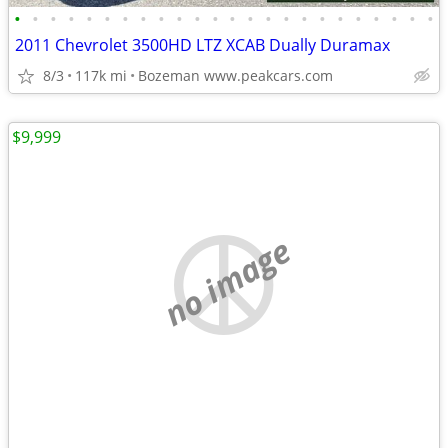
•
•
•
•
•
•
•
•
•
•
•
•
•
•
•
•
•
•
•
•
•
•
•
•
2011 Chevrolet 3500HD LTZ XCAB Dually Duramax
8/3
117k mi
Bozeman www.peakcars.com
$9,999
no image