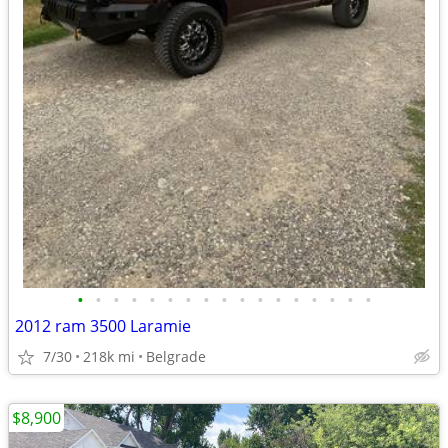
•
•
•
•
•
•
•
•
•
•
•
•
•
•
•
•
•
2012 ram 3500 Laramie
7/30
218k mi
Belgrade
$8,900