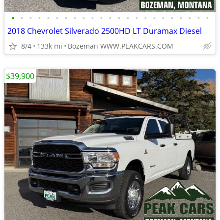
•
•
•
•
•
•
•
•
•
•
•
•
•
•
•
•
•
•
•
•
•
•
•
2018 Chevrolet Silverado 2500HD LT Duramax Diesel
8/4
133k mi
Bozeman WWW.PEAKCARS.COM
$39,900