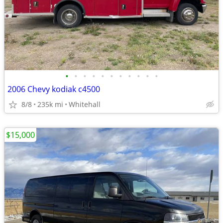
•
•
•
•
•
•
•
•
•
•
•
2006 Chevy kodiak c4500
8/8
235k mi
Whitehall
$15,000