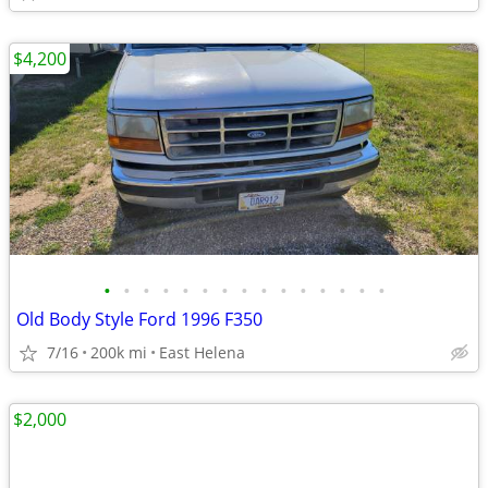
$4,200
•
•
•
•
•
•
•
•
•
•
•
•
•
•
•
Old Body Style Ford 1996 F350
7/16
200k mi
East Helena
$2,000