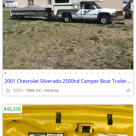
•
•
•
•
•
•
•
•
•
•
•
•
•
•
•
•
•
•
•
•
•
•
•
•
2001 Chevrolet Silverado 2500hd Camper Boat Trailer Package
7/23
188k mi
Helena
$46,500