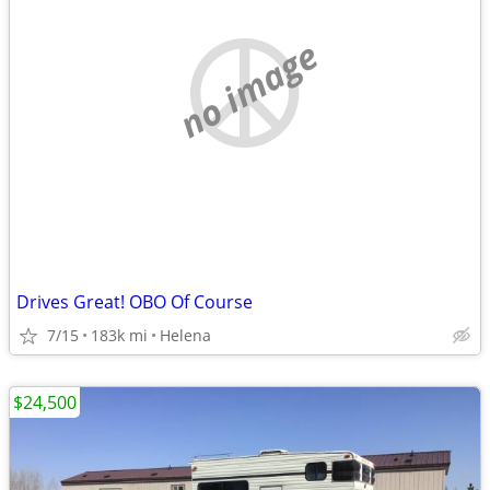
no image
Drives Great! OBO Of Course
7/15
183k mi
Helena
$24,500