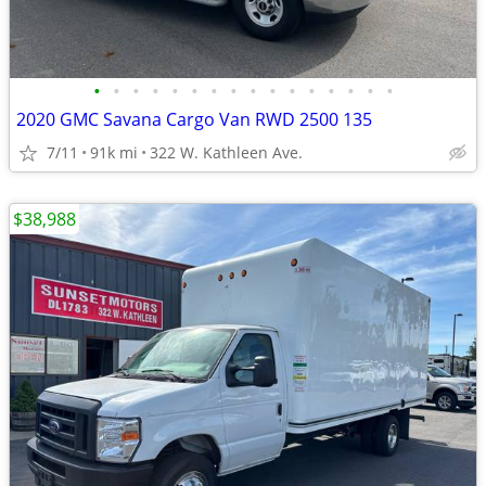
•
•
•
•
•
•
•
•
•
•
•
•
•
•
•
•
2020 GMC Savana Cargo Van RWD 2500 135
7/11
91k mi
322 W. Kathleen Ave.
$38,988