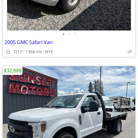
•
•
•
2005 GMC Safari Van
7/17
136k mi
NYE
$32,888