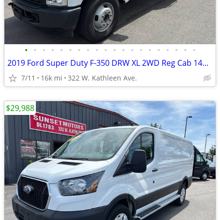
•
•
•
•
•
•
•
•
•
•
•
•
•
•
•
•
•
•
•
•
2019 Ford Super Duty F-350 DRW XL 2WD Reg Cab 145 WB 60 CA
7/11
16k mi
322 W. Kathleen Ave.
$29,988