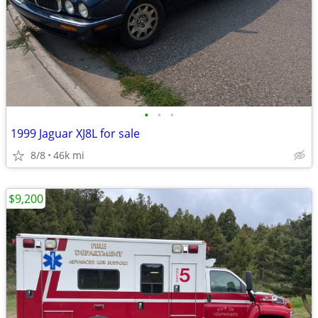
•
•
•
1999 Jaguar XJ8L for sale
8/8
46k mi
$9,200