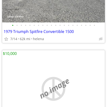
•
•
•
•
•
•
•
•
•
•
•
•
•
•
•
•
•
•
•
•
1979 Triumph Spitfire Convertible 1500
7/14
62k mi
helena
$10,000
no image