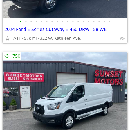
•
•
•
•
•
•
•
•
•
•
•
•
•
•
•
•
•
•
2024 Ford E-Series Cutaway E-450 DRW 158 WB
7/11
57k mi
322 W. Kathleen Ave.
$31,750