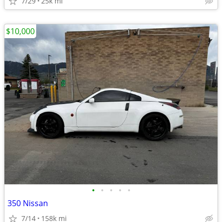
7/29
25k mi
$10,000
•
•
•
•
•
350 Nissan
7/14
158k mi