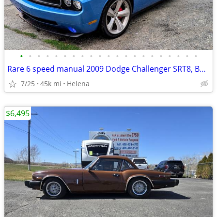
•
•
•
•
•
•
•
•
•
•
•
•
•
•
•
•
•
•
•
•
•
Rare 6 speed manual 2009 Dodge Challenger SRT8, B5 Blue Pearl
7/25
45k mi
Helena
$6,495