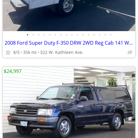
•
•
•
•
•
•
•
•
•
•
•
•
•
•
•
•
2008 Ford Super Duty F-350 DRW 2WD Reg Cab 141 WB 60 CA XLT
8/5
35k mi
322 W. Kathleen Ave.
$24,997