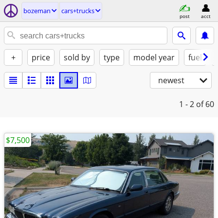
bozeman
cars+trucks
post
acct
+
price
sold by
type
model year
fuel
newest
1 - 2
of 60
$7,500