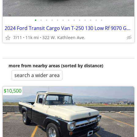
•
•
•
•
•
•
•
•
•
•
•
•
•
2024 Ford Transit Cargo Van T-250 130 Low Rf 9070 GVWR RWD
7/11
11k mi
322 W. Kathleen Ave.
more from nearby areas (sorted by distance)
search a wider area
$10,500