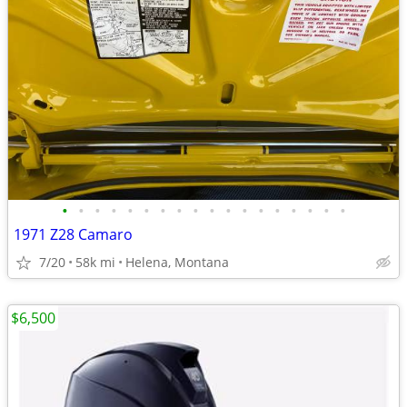
•
•
•
•
•
•
•
•
•
•
•
•
•
•
•
•
•
•
1971 Z28 Camaro
7/20
58k mi
Helena, Montana
$6,500