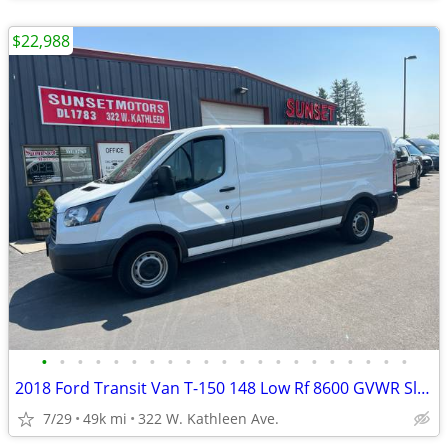
$22,988
•
•
•
•
•
•
•
•
•
•
•
•
•
•
•
•
•
•
•
•
•
2018 Ford Transit Van T-150 148 Low Rf 8600 GVWR Sliding RH Dr
7/29
49k mi
322 W. Kathleen Ave.