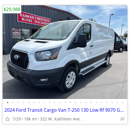
$29,988
•
•
•
•
•
•
•
•
•
•
•
•
•
•
•
•
•
•
•
•
•
•
•
2024 Ford Transit Cargo Van T-250 130 Low Rf 9070 GVWR RWD
7/29
18k mi
322 W. Kathleen Ave.