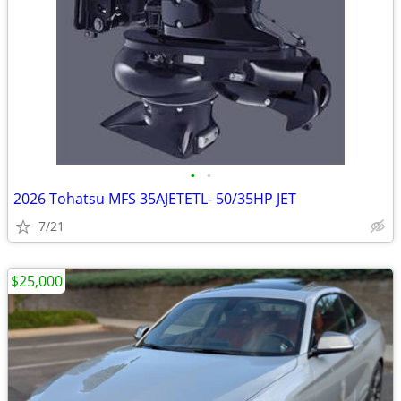
•
•
2026 Tohatsu MFS 35AJETETL- 50/35HP JET
7/21
$25,000