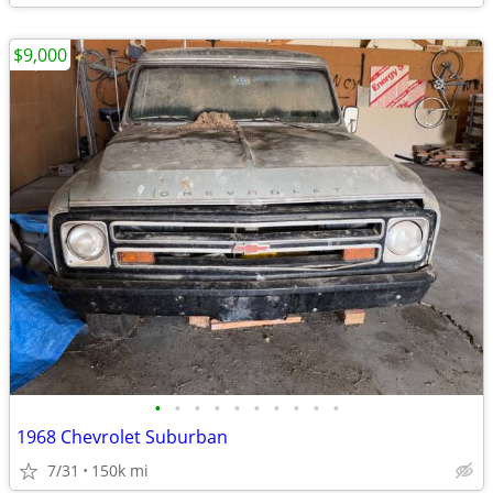
$9,000
•
•
•
•
•
•
•
•
•
•
1968 Chevrolet Suburban
7/31
150k mi