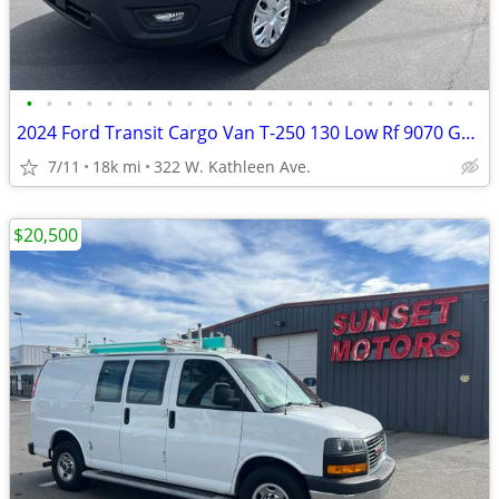
•
•
•
•
•
•
•
•
•
•
•
•
•
•
•
•
•
•
•
•
•
•
•
2024 Ford Transit Cargo Van T-250 130 Low Rf 9070 GVWR RWD
7/11
18k mi
322 W. Kathleen Ave.
$20,500