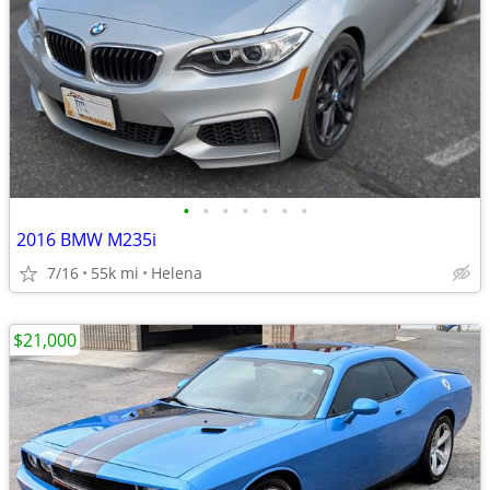
•
•
•
•
•
•
•
2016 BMW M235i
7/16
55k mi
Helena
$21,000