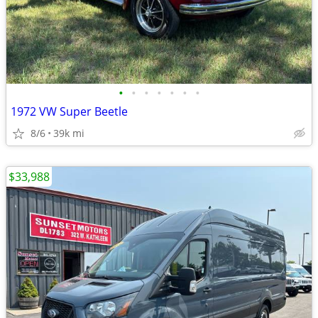
•
•
•
•
•
•
•
1972 VW Super Beetle
8/6
39k mi
$33,988