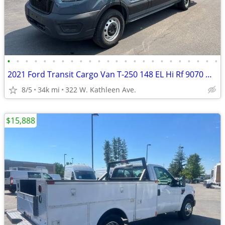
•
•
•
•
•
•
•
•
•
•
•
•
•
•
•
•
•
•
•
•
•
•
•
•
2021 Ford Transit Cargo Van T-250 148 EL Hi Rf 9070 GVWR RWD
8/5
34k mi
322 W. Kathleen Ave.
$15,888