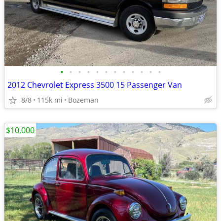
•
•
•
•
•
•
•
•
•
•
•
•
2012 Chevrolet Express 3500 15 Passenger Van
8/8
115k mi
Bozeman
$10,000