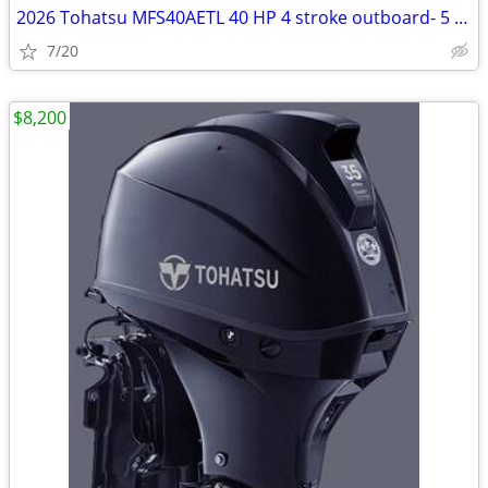
2026 Tohatsu MFS40AETL 40 HP 4 stroke outboard- 5 year factory warra
7/20
$8,200