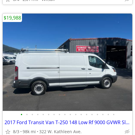
$19,988
•
•
•
•
•
•
•
•
•
•
•
•
•
•
•
•
•
•
2017 Ford Transit Van T-250 148 Low Rf 9000 GVWR Sliding RH Dr
8/3
98k mi
322 W. Kathleen Ave.