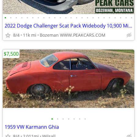
•
•
•
•
•
•
•
•
•
•
•
•
•
•
•
•
•
•
•
•
•
•
•
•
2022 Dodge Challenger Scat Pack Widebody 10,900 Miles
8/4
11k mi
Bozeman WWW.PEAKCARS.COM
$7,500
•
•
•
•
•
•
•
1959 VW Karmann Ghia
8/4
2,011mi
Wilsall