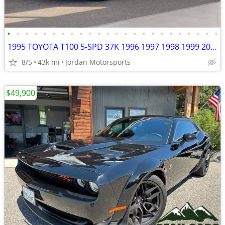
•
•
•
•
•
•
•
•
•
•
•
•
•
•
•
•
•
•
•
•
•
•
•
•
1995 TOYOTA T100 5-SPD 37K 1996 1997 1998 1999 2000 2001 tundra tacoma
8/5
43k mi
Jordan Motorsports
$49,900