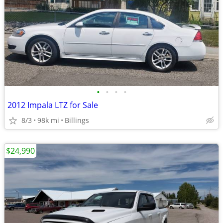
•
•
•
•
2012 Impala LTZ for Sale
8/3
98k mi
Billings
$24,990