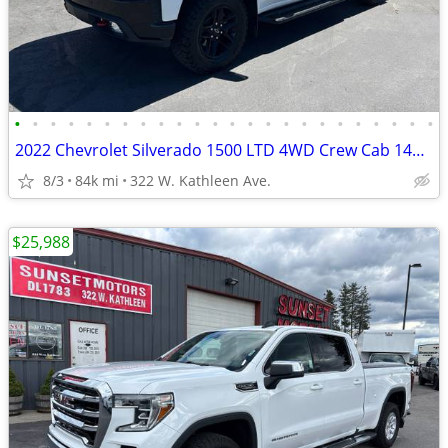
•
•
•
•
•
•
•
•
•
•
•
•
•
•
•
•
•
•
•
•
•
•
•
•
2022 Chevrolet Silverado 1500 LTD 4WD Crew Cab 147 LT Trail Boss
8/3
84k mi
322 W. Kathleen Ave.
$25,988