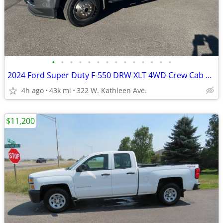
•
•
•
•
•
•
•
•
•
•
•
•
•
•
2024 Ford Super Duty F-550 DRW XLT 4WD Crew Cab 203 WB 84 CA
4h ago
43k mi
322 W. Kathleen Ave.
$11,200