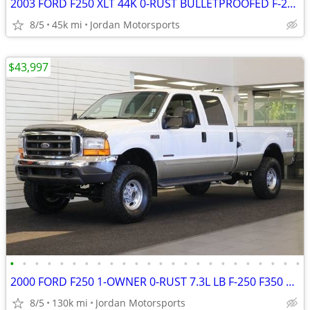
2003 FORD F250 XLT 44K 0-RUST BULLETPROOFED F-250 F350 2004 2005 2002
8/5
45k mi
Jordan Motorsports
$43,997
•
•
•
•
•
•
•
•
•
•
•
•
•
•
•
•
•
•
•
•
•
•
•
•
2000 FORD F250 1-OWNER 0-RUST 7.3L LB F-250 F350 1999 2001 2002 2003
8/5
130k mi
Jordan Motorsports