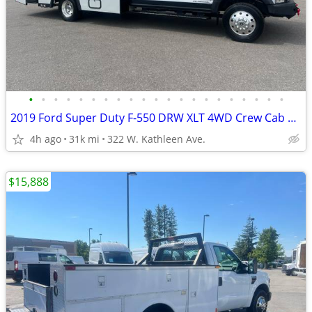
•
•
•
•
•
•
•
•
•
•
•
•
•
•
•
•
•
•
•
•
•
2019 Ford Super Duty F-550 DRW XLT 4WD Crew Cab 203 WB 84 CA
4h ago
31k mi
322 W. Kathleen Ave.
$15,888