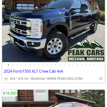
•
•
•
•
•
•
•
•
•
•
•
•
•
•
•
•
•
•
•
•
•
•
2024 Ford F350 XLT Crew Cab 4x4
8/4
41k mi
Bozeman WWW.PEAKCARS.COM
$18,900