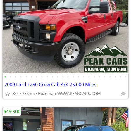
•
•
•
•
•
•
•
•
•
•
•
•
•
•
•
•
•
•
•
•
•
•
•
•
2009 Ford F250 Crew Cab 4x4 75,000 Miles
8/4
75k mi
Bozeman WWW.PEAKCARS.COM
$49,900