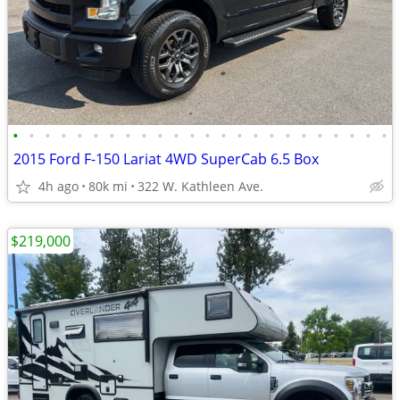
•
•
•
•
•
•
•
•
•
•
•
•
•
•
•
•
•
•
•
•
•
•
•
•
2015 Ford F-150 Lariat 4WD SuperCab 6.5 Box
4h ago
80k mi
322 W. Kathleen Ave.
$219,000