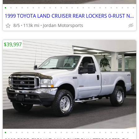
•
•
•
•
•
•
•
•
•
•
•
•
•
•
•
•
•
•
•
•
•
•
•
•
1999 TOYOTA LAND CRUISER REAR LOCKERS 0-RUST NEW TB OME LIFT 2000 2001
8/5
113k mi
Jordan Motorsports
$39,997
•
•
•
•
•
•
•
•
•
•
•
•
•
•
•
•
•
•
•
•
•
•
•
•