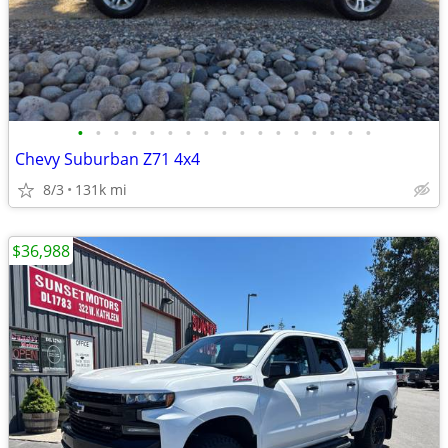
•
•
•
•
•
•
•
•
•
•
•
•
•
•
•
•
•
Chevy Suburban Z71 4x4
8/3
131k mi
$36,988