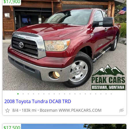
$17,900
•
•
•
•
•
•
•
•
•
•
•
•
•
•
•
•
•
•
•
2008 Toyota Tundra DCAB TRD
8/4
183k mi
Bozeman WWW.PEAKCARS.COM
$17,500