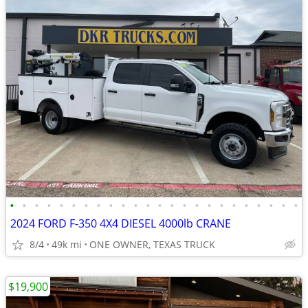
•
•
•
•
•
•
•
•
•
•
•
•
•
•
•
•
•
•
•
•
•
•
•
•
2024 FORD F-350 4X4 DIESEL 4000lb CRANE
8/4
49k mi
ONE OWNER, TEXAS TRUCK
$19,900