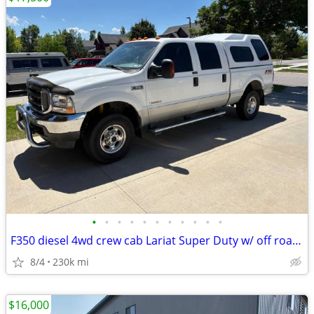
•
•
•
•
•
•
•
•
•
•
•
F350 diesel 4wd crew cab Lariat Super Duty w/ off road package
8/4
230k mi
$16,000