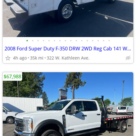
•
•
•
•
•
•
•
•
•
•
•
•
•
•
•
•
2008 Ford Super Duty F-350 DRW 2WD Reg Cab 141 WB 60 CA XLT
4h ago
35k mi
322 W. Kathleen Ave.
$67,988