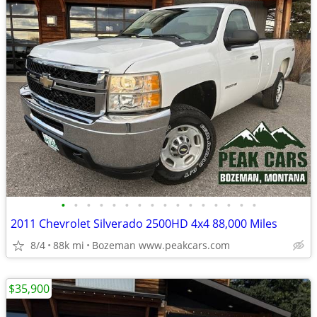
•
•
•
•
•
•
•
•
•
•
•
•
•
•
•
•
2011 Chevrolet Silverado 2500HD 4x4 88,000 Miles
8/4
88k mi
Bozeman www.peakcars.com
$35,900