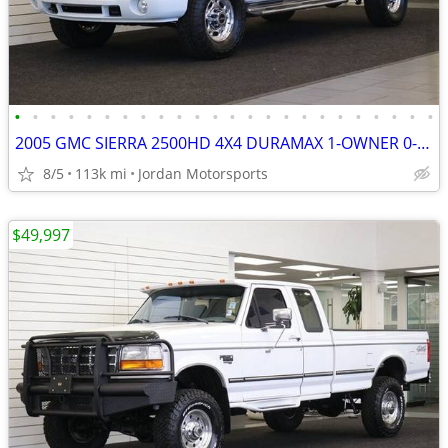
•
•
•
•
•
•
•
•
•
•
•
•
•
•
•
•
•
•
•
•
•
•
•
•
2005 GMC SIERRA 2500HD 4X4 DURAMAX 1-OWNER 0-RUST silverado 2006 2004
8/5
113k mi
Jordan Motorsports
$49,997