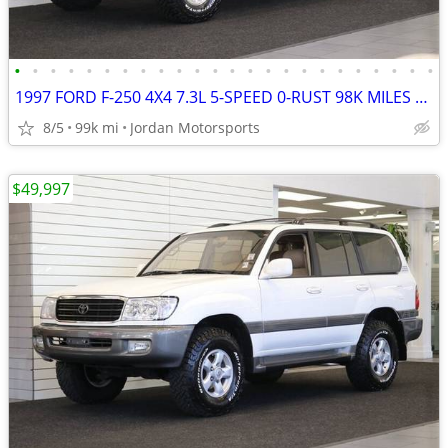
•
•
•
•
•
•
•
•
•
•
•
•
•
•
•
•
•
•
•
•
•
•
•
•
1997 FORD F-250 4X4 7.3L 5-SPEED 0-RUST 98K MILES F250 F350 1996 1995
8/5
99k mi
Jordan Motorsports
$49,997