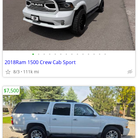
•
•
•
•
•
•
•
•
•
•
•
•
•
•
2018Ram 1500 Crew Cab Sport
8/3
111k mi
$7,500