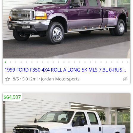
•
•
•
•
•
•
•
•
•
•
•
•
•
•
•
•
•
•
•
•
•
•
•
•
1999 FORD F350 4X4 ROLL A LONG 5K MLS 7.3L 0-RUST F-350 2000 2001 2002
8/5
5,012mi
Jordan Motorsports
$64,997