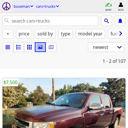
bozeman
cars+trucks
post
acct
+
price
sold by
type
model year
fuel
newest
1 - 2
of 107
$7,500