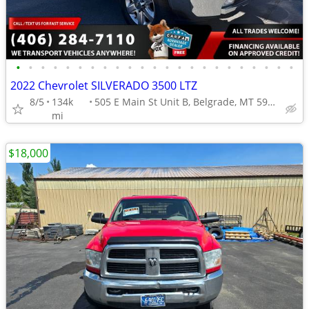
•
•
•
•
•
•
•
•
•
•
•
•
•
•
•
•
•
•
•
•
•
•
•
2022 Chevrolet SILVERADO 3500 LTZ
8/5
134k
505 E Main St Unit B, Belgrade, MT 59714
mi
$18,000