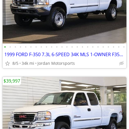
•
•
•
•
•
•
•
•
•
•
•
•
•
•
•
•
•
•
•
•
•
•
•
•
1999 FORD F-350 7.3L 6-SPEED 34K MLS 1-OWNER F350 F250 2000 2001 2002
8/5
34k mi
Jordan Motorsports
$39,997