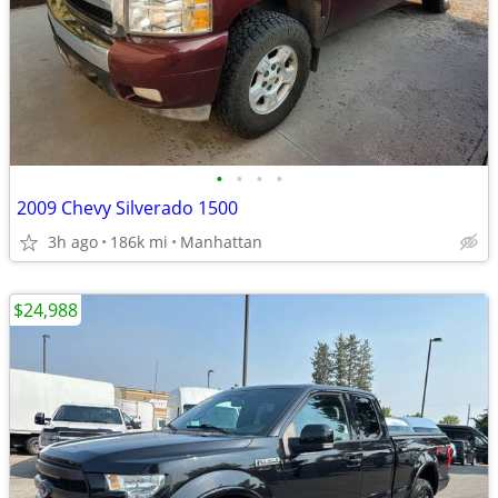
•
•
•
•
2009 Chevy Silverado 1500
3h ago
186k mi
Manhattan
$24,988