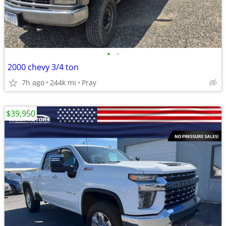
•
•
2000 chevy 3/4 ton
7h ago
244k mi
Pray
$39,950