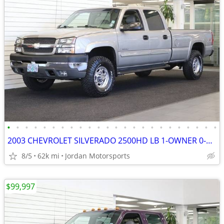
•
•
•
•
•
•
•
•
•
•
•
•
•
•
•
•
•
•
•
•
•
•
•
•
2003 CHEVROLET SILVERADO 2500HD LB 1-OWNER 0-RUST 8.1L 2004 2005 2006
8/5
62k mi
Jordan Motorsports
$99,997