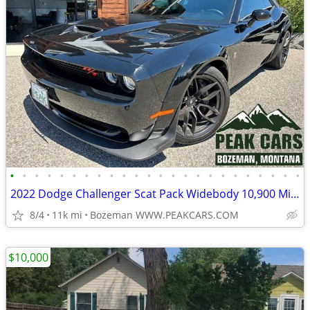
•
•
•
•
•
•
•
•
•
•
•
•
•
•
•
•
•
•
•
•
•
•
•
•
2022 Dodge Challenger Scat Pack Widebody 10,900 Miles
8/4
11k mi
Bozeman WWW.PEAKCARS.COM
$10,000