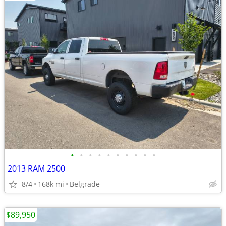
•
•
•
•
•
•
•
•
•
•
2013 RAM 2500
8/4
168k mi
Belgrade
$89,950