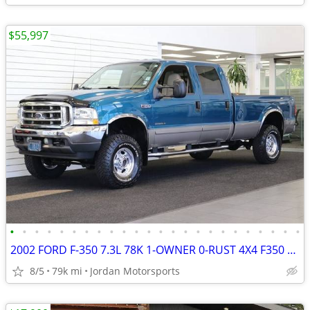
$55,997
•
•
•
•
•
•
•
•
•
•
•
•
•
•
•
•
•
•
•
•
•
•
•
•
2002 FORD F-350 7.3L 78K 1-OWNER 0-RUST 4X4 F350 F250 2003 2001 2000
8/5
79k mi
Jordan Motorsports