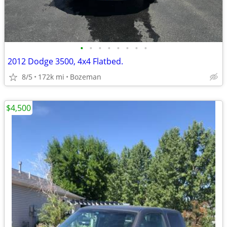
•
•
•
•
•
•
•
•
2012 Dodge 3500, 4x4 Flatbed.
8/5
172k mi
Bozeman
$4,500