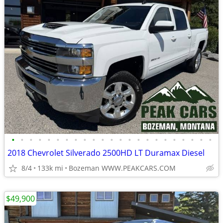
•
•
•
•
•
•
•
•
•
•
•
•
•
•
•
•
•
•
•
•
•
•
•
2018 Chevrolet Silverado 2500HD LT Duramax Diesel
8/4
133k mi
Bozeman WWW.PEAKCARS.COM
$49,900