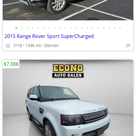
•
•
•
•
•
•
•
•
•
•
•
•
•
•
•
•
•
•
•
•
2015 Range Rover Sport SuperCharged
7/18
134k mi
Denver
$7,988