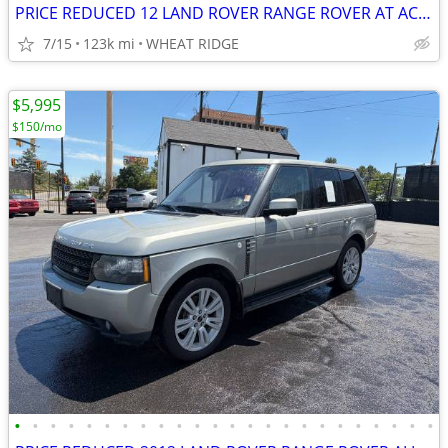
PRICE REDUCED 12 LAND ROVER RANGE ROVER AT AC 4x4 SUN V8 CLEAN 1 to own
7/15
123k mi
WHEAT RIDGE
$5,995
$150/mo
•
•
•
•
•
•
•
•
•
•
•
•
•
•
•
•
•
•
•
•
•
•
•
•