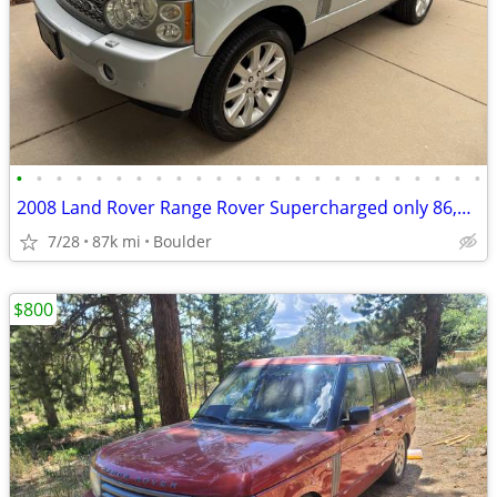
•
•
•
•
•
•
•
•
•
•
•
•
•
•
•
•
•
•
•
•
•
•
•
•
2008 Land Rover Range Rover Supercharged only 86,000 miles!
7/28
87k mi
Boulder
$800