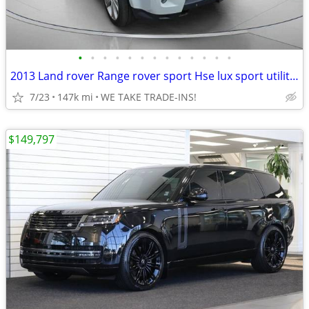
•
•
•
•
•
•
•
•
•
•
•
•
•
2013 Land rover Range rover sport Hse lux sport utility 4d
7/23
147k mi
WE TAKE TRADE-INS!
$149,797