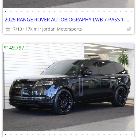
•
•
•
•
•
•
•
•
•
•
•
•
•
•
•
•
•
•
•
•
•
•
•
•
2025 RANGE ROVER AUTOBIOGRAPHY LWB 7-PASS 1-OWNER LAND 2026 2024 G63
7/10
17k mi
Jordan Motorsports
$149,797
•
•
•
•
•
•
•
•
•
•
•
•
•
•
•
•
•
•
•
•
•
•
•
•