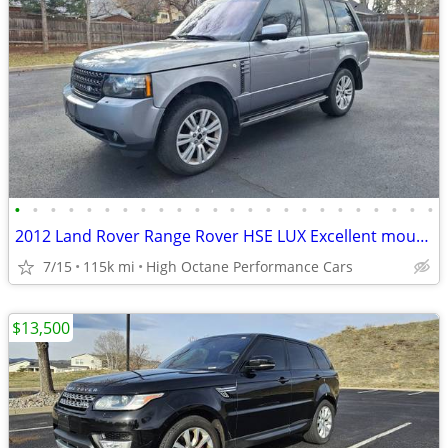
•
•
•
•
•
•
•
•
•
•
•
•
•
•
•
•
•
•
•
•
•
•
•
•
2012 Land Rover Range Rover HSE LUX Excellent mountain cruiser
7/15
115k mi
High Octane Performance Cars
$13,500