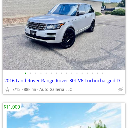
•
•
•
•
•
•
•
•
•
•
•
•
•
•
•
•
2016 Land Rover Range Rover 30L V6 Turbocharged Diesel Td6 DIESEL90K4X4CLEAN TIT
7/13
88k mi
Auto Galleria LLC
$11,000