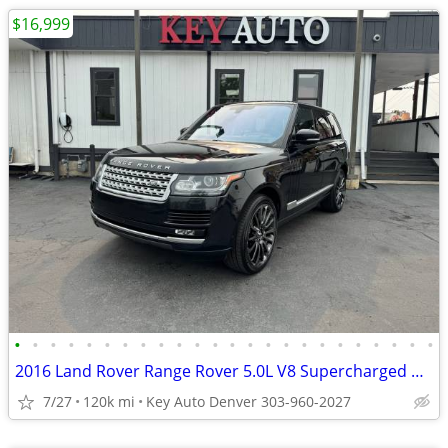
$16,999
•
•
•
•
•
•
•
•
•
•
•
•
•
•
•
•
•
•
•
•
•
•
•
•
2016 Land Rover Range Rover 5.0L V8 Supercharged AWD
7/27
120k mi
Key Auto Denver 303-960-2027