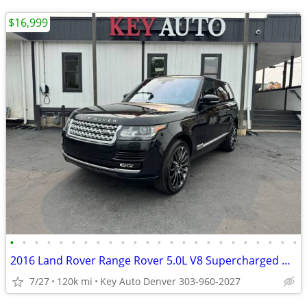
$16,999
•
•
•
•
•
•
•
•
•
•
•
•
•
•
•
•
•
•
•
•
•
•
•
•
2016 Land Rover Range Rover 5.0L V8 Supercharged AWD
7/27
120k mi
Key Auto Denver 303-960-2027