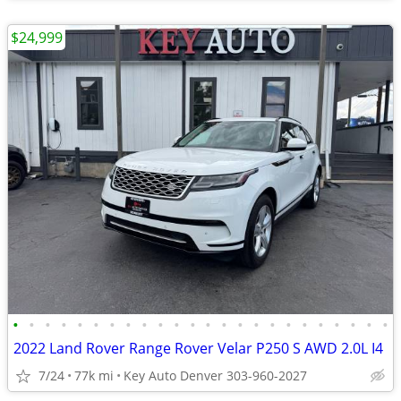
$24,999
•
•
•
•
•
•
•
•
•
•
•
•
•
•
•
•
•
•
•
•
•
•
•
•
2022 Land Rover Range Rover Velar P250 S AWD 2.0L I4
7/24
77k mi
Key Auto Denver 303-960-2027