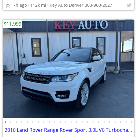
7h ago
112k mi
Key Auto Denver 303-960-2027
$11,999
•
•
•
•
•
•
•
•
•
•
•
•
•
•
•
•
•
•
•
•
•
•
•
•
2016 Land Rover Range Rover Sport 3.0L V6 Turbocharged Diesel SE Td6