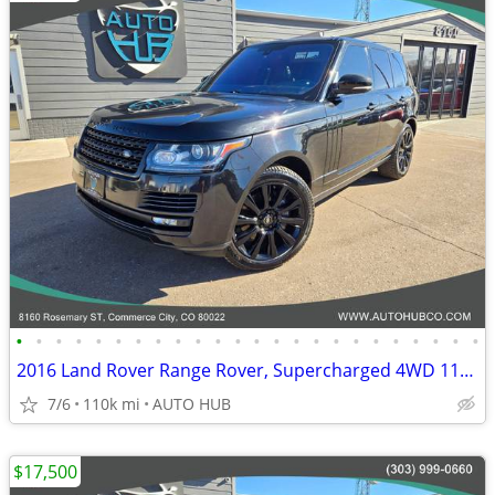
•
•
•
•
•
•
•
•
•
•
•
•
•
•
•
•
•
•
•
•
•
•
•
•
2016 Land Rover Range Rover, Supercharged 4WD 110K Miles
7/6
110k mi
AUTO HUB
$17,500