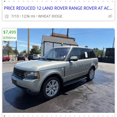
•
•
•
•
•
•
•
•
•
•
•
•
•
•
•
•
•
•
•
•
•
•
•
•
PRICE REDUCED 12 LAND ROVER RANGE ROVER AT AC 4x4 SUN V8 CLEAN 1 to own
7/10
123k mi
WHEAT RIDGE
$7,499
$350/mo
•
•
•
•
•
•
•
•
•
•
•
•
•
•
•
•
•
•
•
•
•
•
•
•