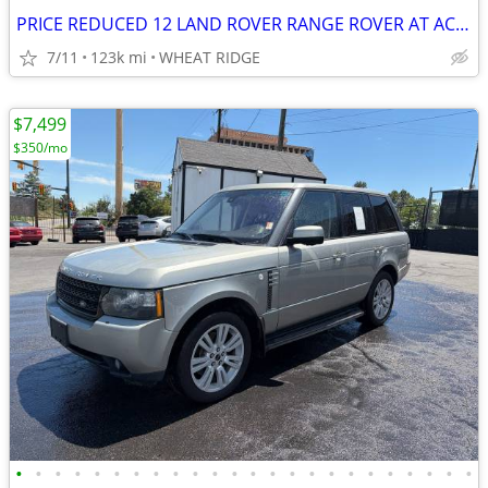
PRICE REDUCED 12 LAND ROVER RANGE ROVER AT AC 4x4 SUN V8 CLEAN 1 to own
7/11
123k mi
WHEAT RIDGE
$7,499
$350/mo
•
•
•
•
•
•
•
•
•
•
•
•
•
•
•
•
•
•
•
•
•
•
•
•