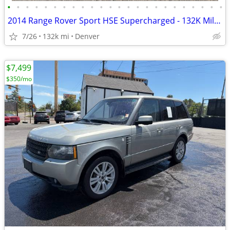
•
•
•
•
•
•
•
•
•
•
•
•
•
•
•
•
•
•
•
•
•
•
•
•
2014 Range Rover Sport HSE Supercharged - 132K Miles
7/26
132k mi
Denver
$7,499
$350/mo