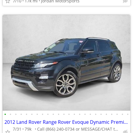
7/10
17k mi
Jordan Motorsports
•
•
•
•
•
•
•
•
•
•
•
•
•
•
•
•
•
•
•
•
•
•
•
•
2012 Land Rover Range Rover Evoque Dynamic Premium 4x4 4WD SUV AUTONATION
7/31
79k
Call (866) 240-0734 or MESSAGE/CHAT to confirm availability