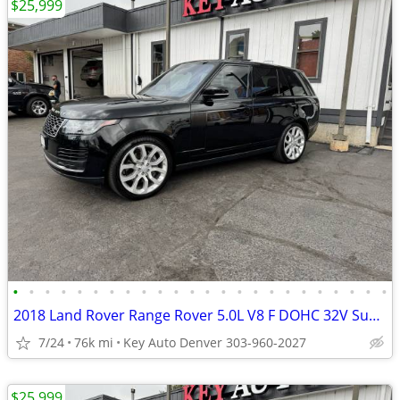
$25,999
•
•
•
•
•
•
•
•
•
•
•
•
•
•
•
•
•
•
•
•
•
•
•
•
2018 Land Rover Range Rover 5.0L V8 F DOHC 32V Supercharged
7/24
76k mi
Key Auto Denver 303-960-2027
$25,999