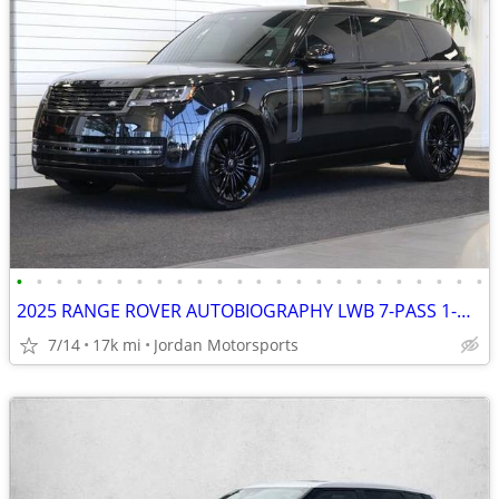
•
•
•
•
•
•
•
•
•
•
•
•
•
•
•
•
•
•
•
•
•
•
•
•
2025 RANGE ROVER AUTOBIOGRAPHY LWB 7-PASS 1-OWNER LAND 2026 2024 G63
7/14
17k mi
Jordan Motorsports