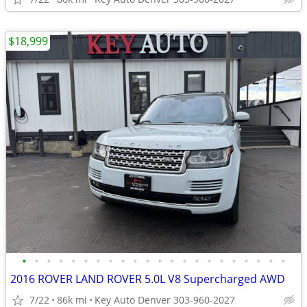
$18,999
•
•
•
•
•
•
•
•
•
•
•
•
•
•
•
•
•
•
•
•
•
•
2016 ROVER LAND ROVER 5.0L V8 Supercharged AWD
7/22
86k mi
Key Auto Denver 303-960-2027