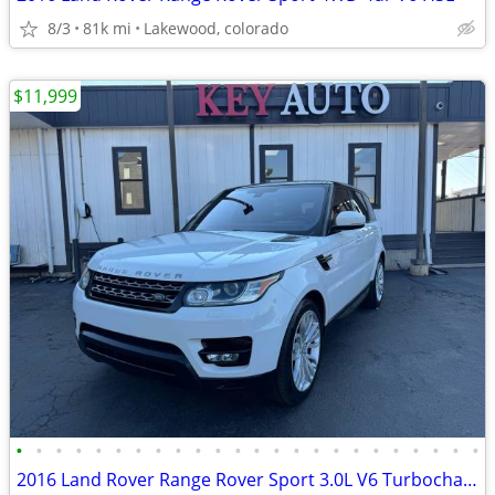
8/3
81k mi
Lakewood, colorado
$11,999
•
•
•
•
•
•
•
•
•
•
•
•
•
•
•
•
•
•
•
•
•
•
•
•
2016 Land Rover Range Rover Sport 3.0L V6 Turbocharged Diesel SE Td6