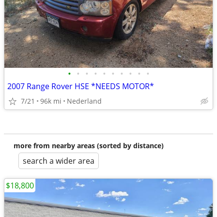
•
•
•
•
•
•
•
•
•
•
2007 Range Rover HSE *NEEDS MOTOR*
7/21
96k mi
Nederland
more from nearby areas (sorted by distance)
search a wider area
$18,800