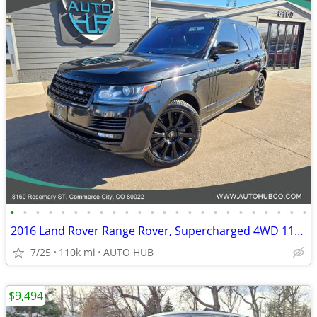
•
•
•
•
•
•
•
•
•
•
•
•
•
•
•
•
•
•
•
•
•
•
•
•
2016 Land Rover Range Rover, Supercharged 4WD 110K Miles
7/25
110k mi
AUTO HUB
$9,494