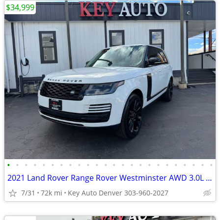
$34,999
•
•
•
•
•
•
•
•
•
•
•
•
•
•
•
•
•
•
•
•
•
•
•
•
2021 Land Rover Range Rover Westminster AWD 3.0L I6 F DOHC 24V
7/31
72k mi
Key Auto Denver 303-960-2027