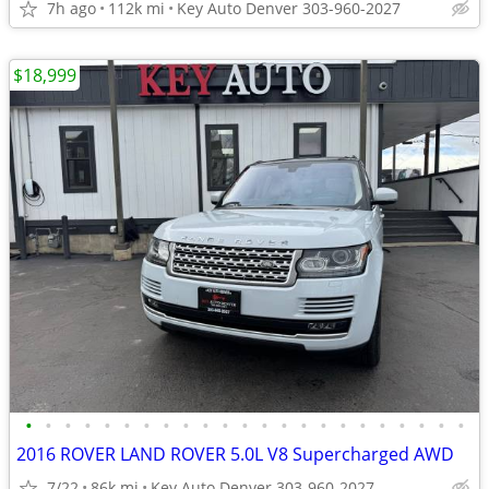
7h ago
112k mi
Key Auto Denver 303-960-2027
$18,999
•
•
•
•
•
•
•
•
•
•
•
•
•
•
•
•
•
•
•
•
•
•
•
2016 ROVER LAND ROVER 5.0L V8 Supercharged AWD
7/22
86k mi
Key Auto Denver 303-960-2027