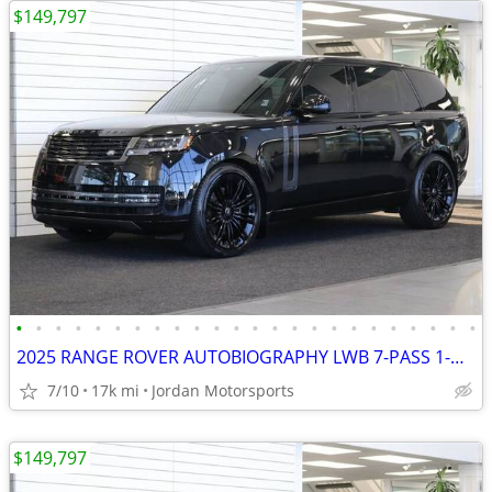
$149,797
•
•
•
•
•
•
•
•
•
•
•
•
•
•
•
•
•
•
•
•
•
•
•
•
2025 RANGE ROVER AUTOBIOGRAPHY LWB 7-PASS 1-OWNER LAND 2026 2024 G63
7/10
17k mi
Jordan Motorsports
$149,797