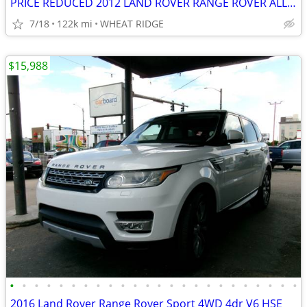
PRICE REDUCED 2012 LAND ROVER RANGE ROVER ALL-WHEEL-DRIVE V8 LIMITED SUNROOF LEA
7/18
122k mi
WHEAT RIDGE
$15,988
•
•
•
•
•
•
•
•
•
•
•
•
•
•
•
•
•
•
•
•
•
•
•
•
2016 Land Rover Range Rover Sport 4WD 4dr V6 HSE