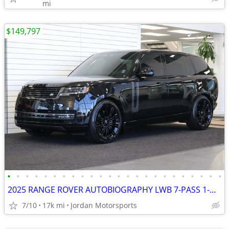
mi
$149,797
•
•
•
•
•
•
•
•
•
•
•
•
•
•
•
•
•
•
•
•
•
•
•
•
2025 RANGE ROVER AUTOBIOGRAPHY LWB 7-PASS 1-OWNER LAND 2026 2024 G63
7/10
17k mi
Jordan Motorsports