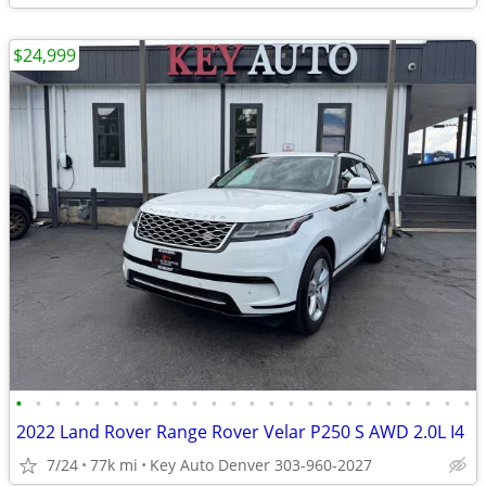
$24,999
•
•
•
•
•
•
•
•
•
•
•
•
•
•
•
•
•
•
•
•
•
•
•
•
2022 Land Rover Range Rover Velar P250 S AWD 2.0L I4
7/24
77k mi
Key Auto Denver 303-960-2027