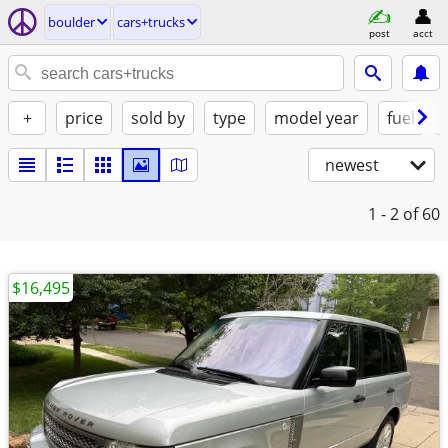
boulder
cars+trucks
post
acct
+
price
sold by
type
model year
fuel
newest
1 - 2
of 60
$16,495