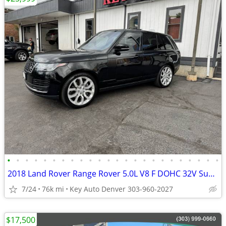
•
•
•
•
•
•
•
•
•
•
•
•
•
•
•
•
•
•
•
•
•
•
•
•
2018 Land Rover Range Rover 5.0L V8 F DOHC 32V Supercharged
7/24
76k mi
Key Auto Denver 303-960-2027
$17,500