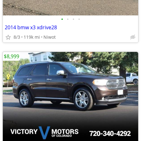
•
•
•
•
2014 bmw x3 xdrive28
8/3
119k mi
Niwot
$8,999