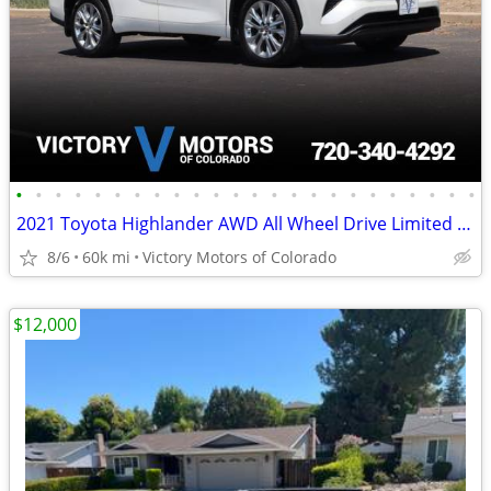
•
•
•
•
•
•
•
•
•
•
•
•
•
•
•
•
•
•
•
•
•
•
•
•
2021 Toyota Highlander AWD All Wheel Drive Limited SUV
8/6
60k mi
Victory Motors of Colorado
$12,000