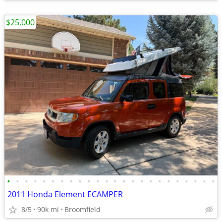
$25,000
•
•
•
•
•
•
•
•
•
•
•
•
•
•
•
•
•
•
•
•
•
•
•
•
2011 Honda Element ECAMPER
8/5
90k mi
Broomfield