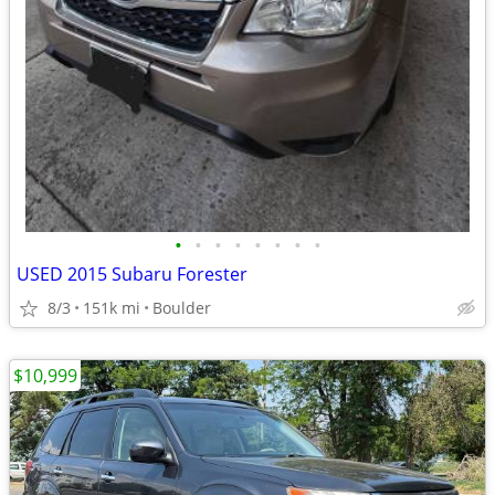
•
•
•
•
•
•
•
•
USED 2015 Subaru Forester
8/3
151k mi
Boulder
$10,999