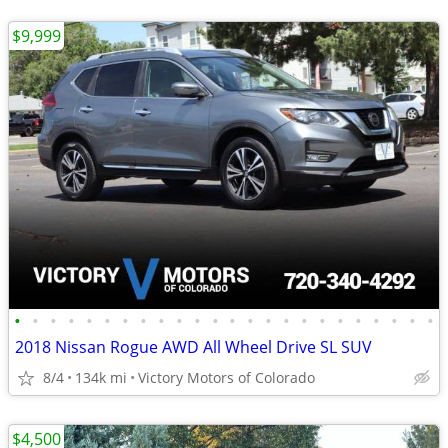
$9,999
•
•
•
•
•
•
•
•
•
•
•
•
•
•
•
•
•
•
•
•
•
•
•
•
2018 Nissan Rogue AWD All Wheel Drive SL SUV
8/4
134k mi
Victory Motors of Colorado
$4,500