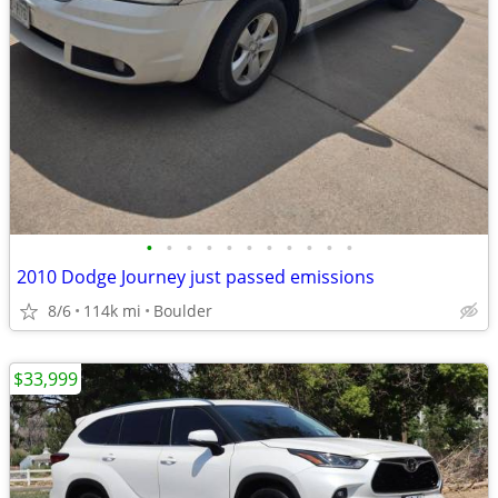
•
•
•
•
•
•
•
•
•
•
•
2010 Dodge Journey just passed emissions
8/6
114k mi
Boulder
$33,999