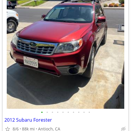
•
•
•
•
•
•
•
•
•
•
2012 Subaru Forester
8/6
88k mi
Antioch, CA