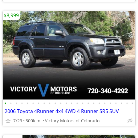
$8,999
•
•
•
•
•
•
•
•
•
•
•
•
•
•
•
•
•
•
•
•
•
•
•
•
2006 Toyota 4Runner 4x4 4WD 4 Runner SR5 SUV
7/29
300k mi
Victory Motors of Colorado