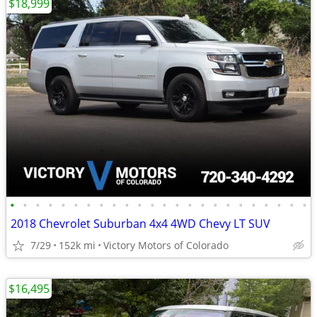
$18,999
•
•
•
•
•
•
•
•
•
•
•
•
•
•
•
•
•
•
•
•
•
•
•
•
2018 Chevrolet Suburban 4x4 4WD Chevy LT SUV
7/29
152k mi
Victory Motors of Colorado
$16,495