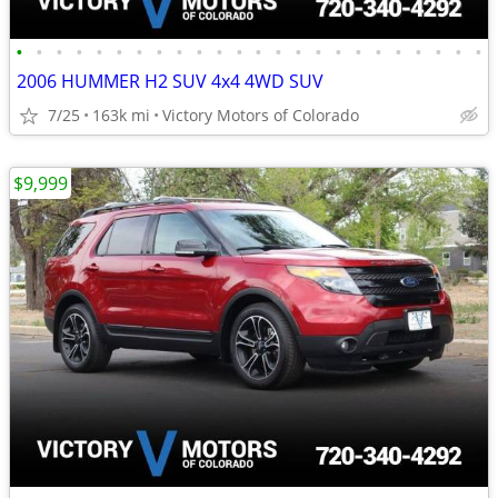
•
•
•
•
•
•
•
•
•
•
•
•
•
•
•
•
•
•
•
•
•
•
•
•
2006 HUMMER H2 SUV 4x4 4WD SUV
7/25
163k mi
Victory Motors of Colorado
$9,999