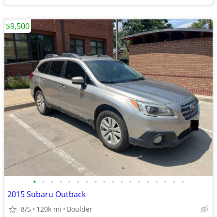
$9,500
•
•
•
•
•
•
•
•
•
•
•
•
•
•
•
•
•
•
2015 Subaru Outback
8/5
120k mi
Boulder