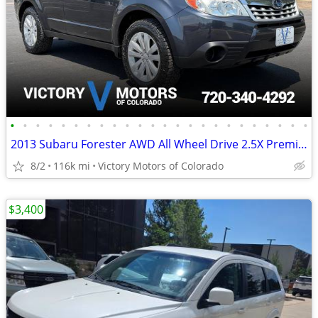
•
•
•
•
•
•
•
•
•
•
•
•
•
•
•
•
•
•
•
•
•
•
•
•
2013 Subaru Forester AWD All Wheel Drive 2.5X Premium SUV
8/2
116k mi
Victory Motors of Colorado
$3,400