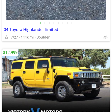
•
•
•
•
•
•
•
•
04 Toyota Highlander limited
7/27
144k mi
Boulder
$12,999