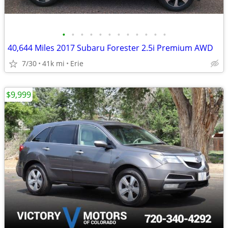
•
•
•
•
•
•
•
•
•
•
•
•
40,644 Miles 2017 Subaru Forester 2.5i Premium AWD
7/30
41k mi
Erie
$9,999