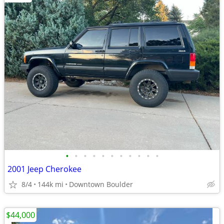
•
•
•
•
•
•
•
•
•
•
•
2001 Jeep Cherokee
8/4
144k mi
Downtown Boulder
$44,000