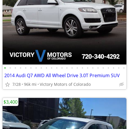
•
•
•
•
•
•
•
•
•
•
•
•
•
•
•
•
•
•
•
•
•
•
•
•
2014 Audi Q7 AWD All Wheel Drive 3.0T Premium SUV
7/28
96k mi
Victory Motors of Colorado
$3,400