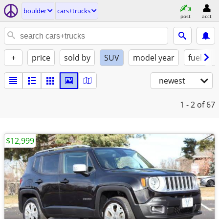
boulder
cars+trucks
post
acct
+
price
sold by
SUV
model year
fuel
newest
1 - 2
of 67
$12,999