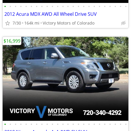
•
•
•
•
•
•
•
•
•
•
•
•
•
•
•
•
•
•
•
•
•
•
•
•
2012 Acura MDX AWD All Wheel Drive SUV
7/30
164k mi
Victory Motors of Colorado
$16,999
•
•
•
•
•
•
•
•
•
•
•
•
•
•
•
•
•
•
•
•
•
•
•
•