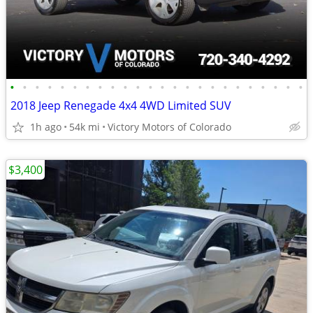
•
•
•
•
•
•
•
•
•
•
•
•
•
•
•
•
•
•
•
•
•
•
•
•
2018 Jeep Renegade 4x4 4WD Limited SUV
1h ago
54k mi
Victory Motors of Colorado
$3,400