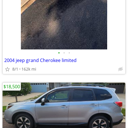
•
•
•
2004 jeep grand Cherokee limited
8/1
162k mi
$18,500