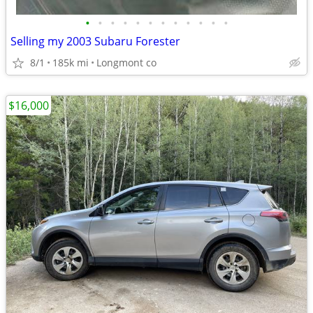
•
•
•
•
•
•
•
•
•
•
•
•
Selling my 2003 Subaru Forester
8/1
185k mi
Longmont co
$16,000