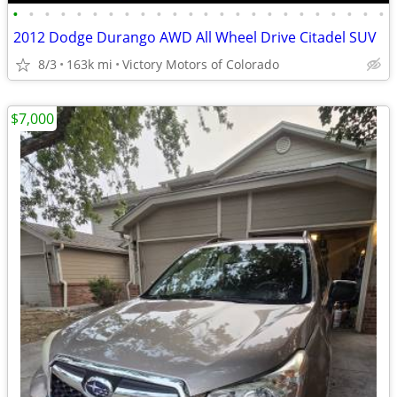
•
•
•
•
•
•
•
•
•
•
•
•
•
•
•
•
•
•
•
•
•
•
•
•
2012 Dodge Durango AWD All Wheel Drive Citadel SUV
8/3
163k mi
Victory Motors of Colorado
$7,000