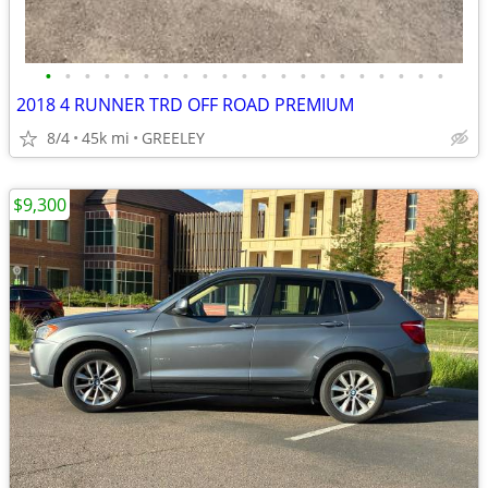
•
•
•
•
•
•
•
•
•
•
•
•
•
•
•
•
•
•
•
•
•
2018 4 RUNNER TRD OFF ROAD PREMIUM
8/4
45k mi
GREELEY
$9,300