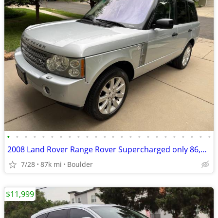
•
•
•
•
•
•
•
•
•
•
•
•
•
•
•
•
•
•
•
•
•
•
•
•
2008 Land Rover Range Rover Supercharged only 86,000 miles!
7/28
87k mi
Boulder
$11,999