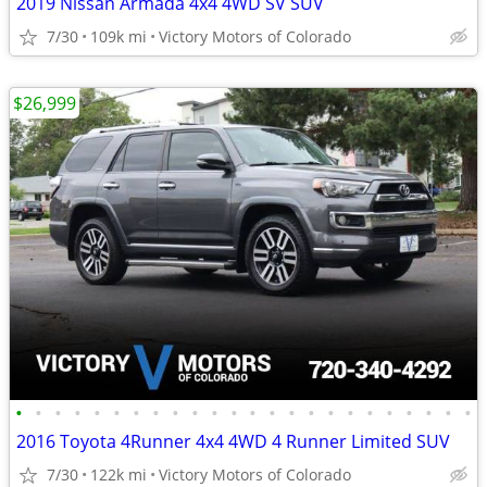
2019 Nissan Armada 4x4 4WD SV SUV
7/30
109k mi
Victory Motors of Colorado
$26,999
•
•
•
•
•
•
•
•
•
•
•
•
•
•
•
•
•
•
•
•
•
•
•
•
2016 Toyota 4Runner 4x4 4WD 4 Runner Limited SUV
7/30
122k mi
Victory Motors of Colorado