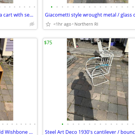
•
•
•
•
•
•
•
•
•
•
•
•
•
•
•
•
•
•
•
•
•
•
•
•
Vintage / antique Mahogany tea cart with serving tray A44
<1hr ago
Northern RI
$75
•
•
•
•
•
•
•
•
•
•
•
•
•
•
•
•
•
•
•
•
•
•
Mid-Century Heywood Wakefield Wishbone Drop Leaf Dining table A476