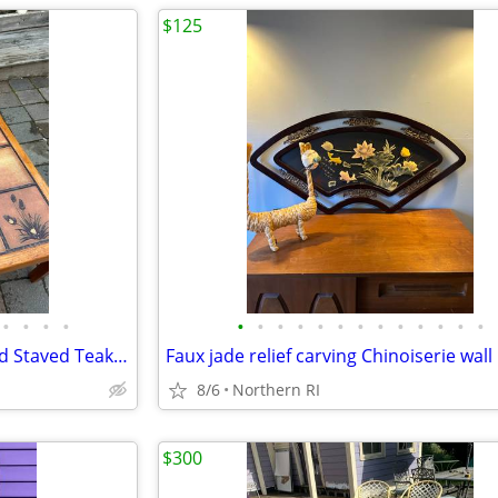
$125
•
•
•
•
•
•
•
•
•
•
•
•
•
•
•
•
•
Danish modern Jens Quistgaard Staved Teak Ice Bucket Dansk A457
8/6
Northern RI
$300