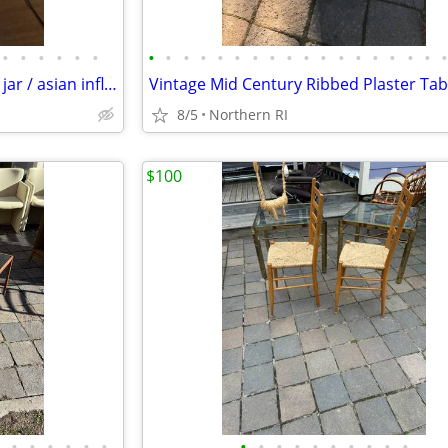
•
•
•
•
•
•
•
•
•
•
•
•
•
•
•
•
•
•
•
•
•
•
•
Vintage Warren Kessler Ginger jar / asian influence table lamp A171
8/5
Northern RI
$100
•
•
•
•
•
•
•
•
•
•
•
•
•
•
•
•