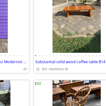
•
•
•
•
•
•
•
•
•
•
•
•
•
•
•
•
•
•
•
•
•
•
•
•
•
•
Vintage Tubular Chrome & Glass Modernist etagere / shelf A175
Substantial solid wood coffee table B14
8/5
Northern RI
$50