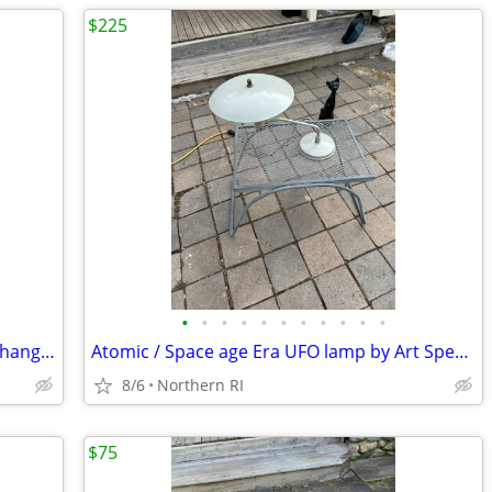
$225
•
•
•
•
•
•
•
•
•
•
•
Faux jade relief carving Chinoiserie wall hanging A245
Atomic / Space age Era UFO lamp by Art Specialty Co. A25
8/6
Northern RI
$75