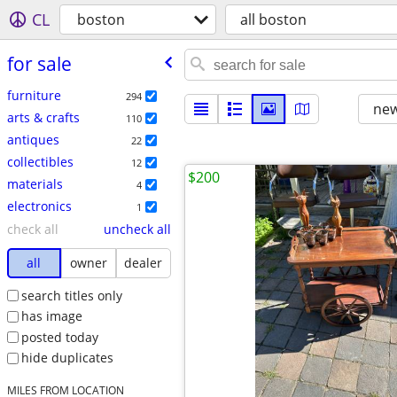
CL
boston
all boston
for sale
furniture
294
new
arts & crafts
110
antiques
22
collectibles
12
$200
materials
4
electronics
1
check all
uncheck all
all
owner
dealer
search titles only
has image
posted today
hide duplicates
MILES FROM LOCATION