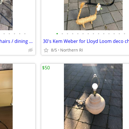
•
•
•
•
•
•
•
•
•
•
•
•
•
•
•
•
•
•
•
(2) Upholstered Parson's armchairs / dining chairs A351
8/5
Northern RI
$50