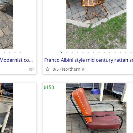
•
•
•
•
•
•
•
•
•
•
•
•
•
•
•
•
•
•
(2) 1980's DIA Chrome & Glass Modernist coffee / side table B49
8/5
Northern RI
$150