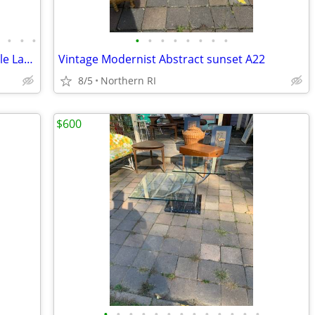
•
•
•
•
•
•
•
•
•
•
•
•
Vintage Mid Century Ribbed Plaster Table Lamp A152
Vintage Modernist Abstract sunset A22
8/5
Northern RI
$600
•
•
•
•
•
•
•
•
•
•
•
•
•