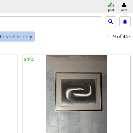
post
acct
his seller only
1 - 9
of 443
$450