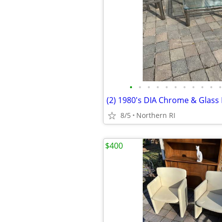
•
•
•
•
•
•
•
•
•
•
•
8/5
Northern RI
$400