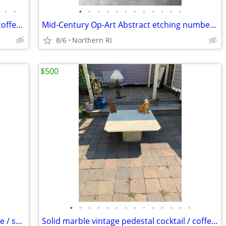
•
•
•
•
•
•
•
•
•
•
•
•
•
•
Giacometti style wrought metal / glass coffee table A448
Mid-Century Op-Art Abstract etching numbered signed Patrick Dupre A479
8/6
Northern RI
$500
•
•
•
•
•
•
•
•
•
•
•
•
•
•
Steel Art Deco 1930's cantilever / bounce / spring patio rocker A427
Solid marble vintage pedestal cocktail / coffee table A225