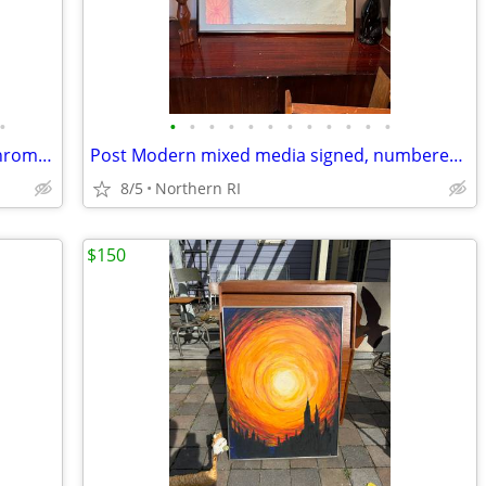
•
•
•
•
•
•
•
•
•
•
•
•
•
30's Kem Weber for Lloyd Loom deco chrome cantilever lounge chair A441
Post Modern mixed media signed, numbered art A453
8/5
Northern RI
$150