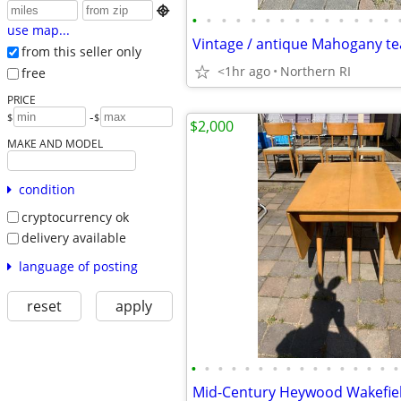

•
•
•
•
•
•
•
•
•
•
•
•
•
•
use map...
from this seller only
<1hr ago
Northern RI
free
PRICE
-
$
$
$2,000
MAKE AND MODEL
condition
cryptocurrency ok
delivery available
language of posting
reset
apply
•
•
•
•
•
•
•
•
•
•
•
•
•
•
•
•