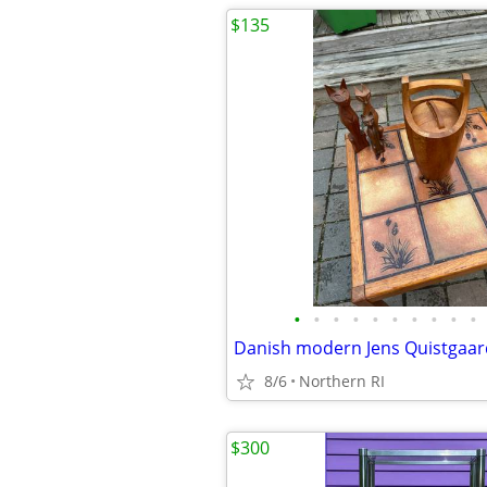
$135
•
•
•
•
•
•
•
•
•
•
8/6
Northern RI
$300