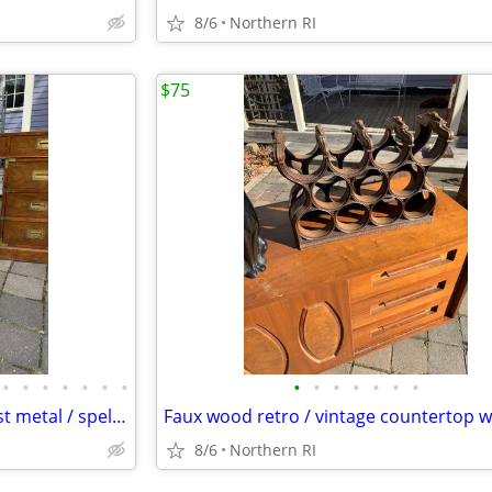
8/6
Northern RI
$75
•
•
•
•
•
•
•
•
•
•
•
•
•
•
Vintage Art Nouveau figural cast metal / spelter lamp A237
8/6
Northern RI