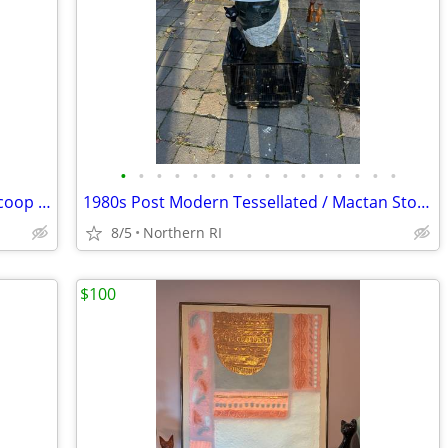
•
•
•
•
•
•
•
•
•
•
•
•
•
•
•
•
Franco Albini style mid century rattan scoop chair A3
1980s Post Modern Tessellated / Mactan Stone table lamp A436
8/5
Northern RI
$100