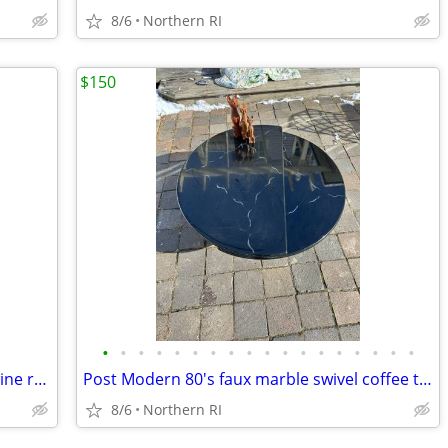
8/6
Northern RI
$150
•
•
•
•
•
•
•
•
•
•
•
•
•
•
•
•
•
•
Faux wood retro / vintage countertop wine rack A193
Post Modern 80's faux marble swivel coffee table A96
8/6
Northern RI