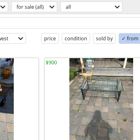
for sale (all)
all
est
price
condition
sold by
✓ from t
$900