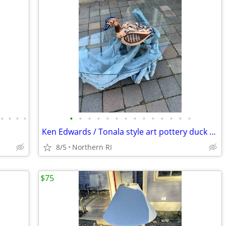
•
•
•
•
•
•
•
•
•
•
•
•
•
•
•
•
•
•
Ken Edwards / Tonala style art pottery duck A462
8/5
Northern RI
$75