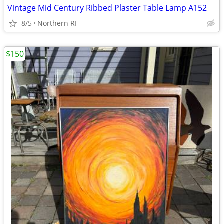
Vintage Mid Century Ribbed Plaster Table Lamp A152
8/5
Northern RI
$150