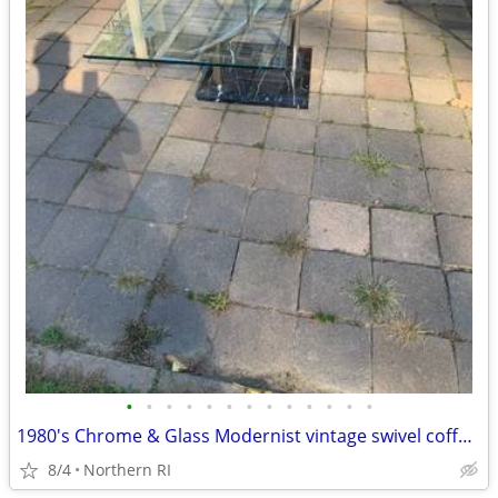
•
•
•
•
•
•
•
•
•
•
•
•
•
1980's Chrome & Glass Modernist vintage swivel coffee table A21
8/4
Northern RI