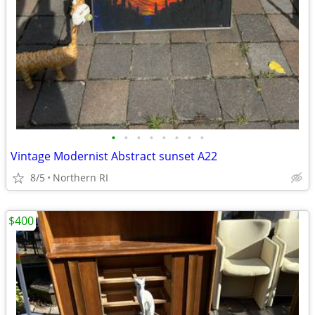
•
•
•
•
•
•
•
•
Vintage Modernist Abstract sunset A22
8/5
Northern RI
$400