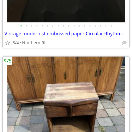
•
•
•
•
•
•
•
•
•
•
•
•
•
•
•
•
•
•
Vintage modernist embossed paper Circular Rhythms A240
8/4
Northern RI
$75