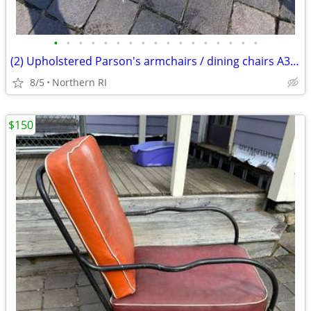
•
•
•
•
•
•
•
•
•
•
•
•
•
•
•
•
•
(2) Upholstered Parson's armchairs / dining chairs A351
8/5
Northern RI
$150