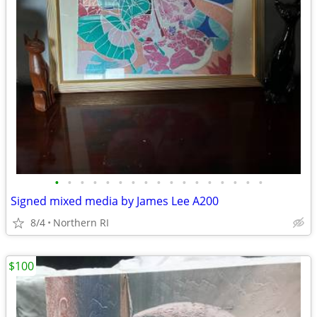
•
•
•
•
•
•
•
•
•
•
•
•
•
•
•
•
•
Signed mixed media by James Lee A200
8/4
Northern RI
$100