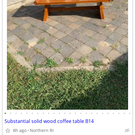
•
•
•
•
•
•
•
•
•
•
•
•
•
•
•
•
•
•
•
•
•
•
•
•
Substantial solid wood coffee table B14
8h ago
Northern RI