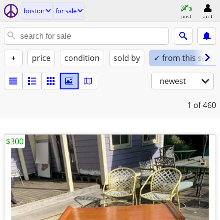
boston
for sale
post
acct
+
price
condition
sold by
✓ from this seller
newest
1
of 460
$300