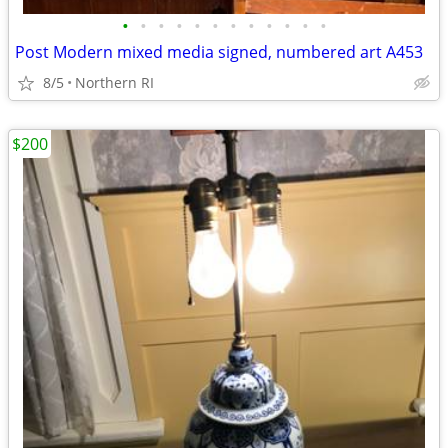
•
•
•
•
•
•
•
•
•
•
•
•
Post Modern mixed media signed, numbered art A453
8/5
Northern RI
$200