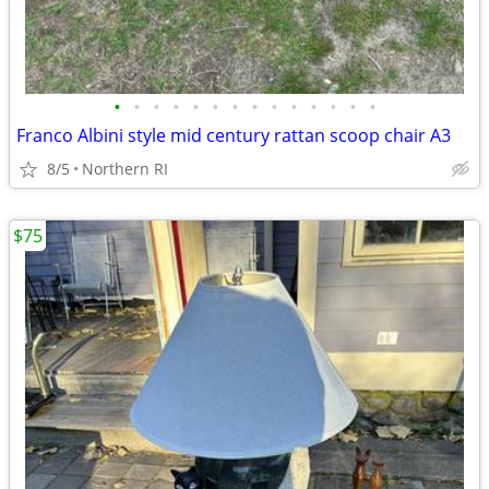
•
•
•
•
•
•
•
•
•
•
•
•
•
•
Franco Albini style mid century rattan scoop chair A3
8/5
Northern RI
$75