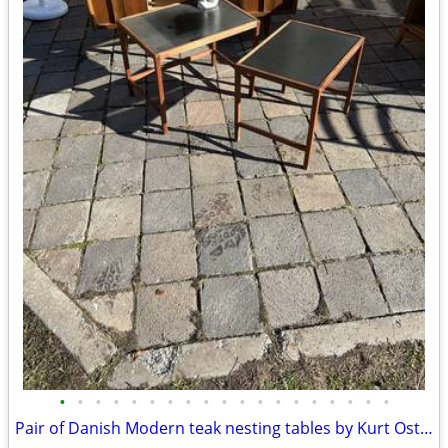
•
•
•
•
•
•
•
•
•
•
•
•
•
•
•
•
•
•
•
Pair of Danish Modern teak nesting tables by Kurt Ostervig A138