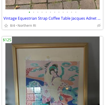
•
•
•
•
•
•
•
•
•
•
•
•
Vintage Equestrian Strap Coffee Table Jacques Adnet style A383
8/4
Northern RI
$125