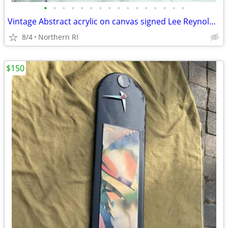
•
•
•
•
•
•
•
•
•
•
•
•
•
•
•
•
Vintage Abstract acrylic on canvas signed Lee Reynolds A108
8/4
Northern RI
$150