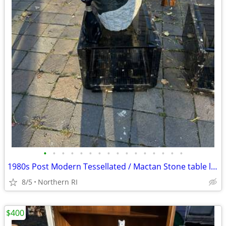
•
•
•
•
•
•
•
•
•
•
•
•
•
•
•
•
1980s Post Modern Tessellated / Mactan Stone table lamp A436
8/5
Northern RI
$400