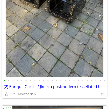
•
•
•
•
•
•
•
•
•
•
•
•
•
•
•
•
•
•
•
•
•
•
•
•
(2) Enrique Garcel / Jimeco postmodern tessellated horn tables B45
8/4
Northern RI