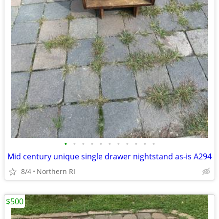
•
•
•
•
•
•
•
•
•
•
•
Mid century unique single drawer nightstand as-is A294
8/4
Northern RI
$500