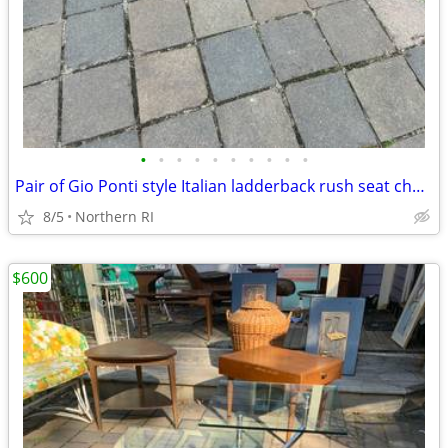
•
•
•
•
•
•
•
•
•
•
Pair of Gio Ponti style Italian ladderback rush seat chairs as-is A243
8/5
Northern RI
$600