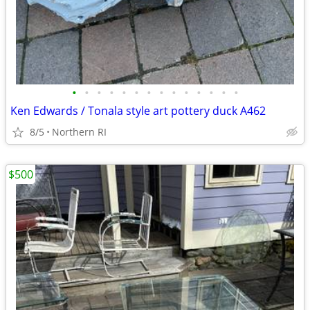
•
•
•
•
•
•
•
•
•
•
•
•
•
•
Ken Edwards / Tonala style art pottery duck A462
8/5
Northern RI
$500