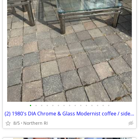
•
•
•
•
•
•
•
•
•
•
•
•
•
•
•
(2) 1980's DIA Chrome & Glass Modernist coffee / side table B49
8/5
Northern RI