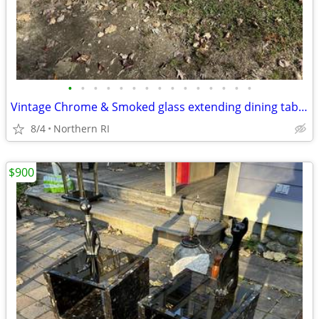
•
•
•
•
•
•
•
•
•
•
•
•
•
•
•
Vintage Chrome & Smoked glass extending dining table A18
8/4
Northern RI
$900