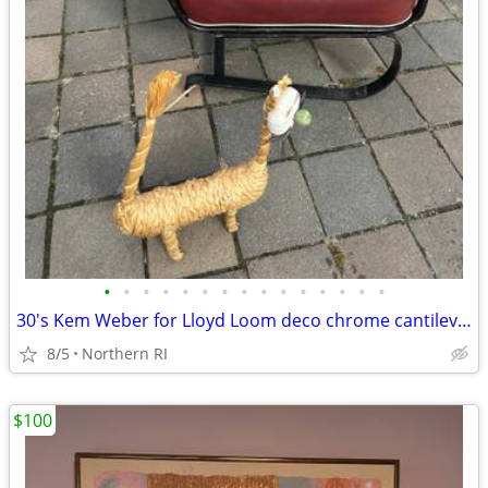
•
•
•
•
•
•
•
•
•
•
•
•
•
•
•
30's Kem Weber for Lloyd Loom deco chrome cantilever lounge chair A441
8/5
Northern RI
$100