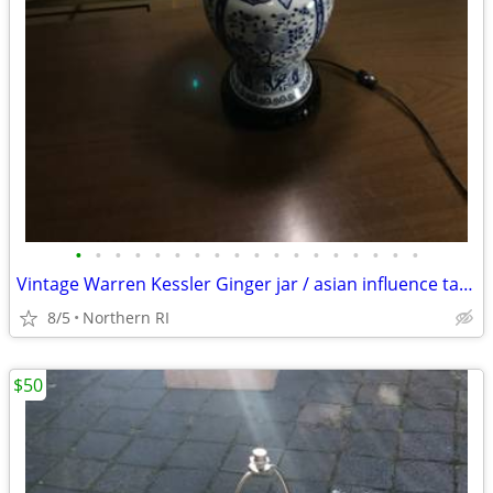
•
•
•
•
•
•
•
•
•
•
•
•
•
•
•
•
•
•
Vintage Warren Kessler Ginger jar / asian influence table lamp A171
8/5
Northern RI
$50