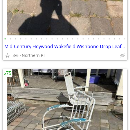
•
•
•
•
•
•
•
•
•
•
•
•
•
•
•
•
•
•
•
•
•
•
•
•
Mid-Century Heywood Wakefield Wishbone Drop Leaf Dining table A476
8/6
Northern RI
$75