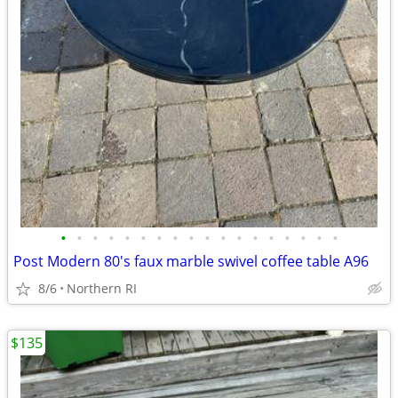
•
•
•
•
•
•
•
•
•
•
•
•
•
•
•
•
•
•
Post Modern 80's faux marble swivel coffee table A96
8/6
Northern RI
$135