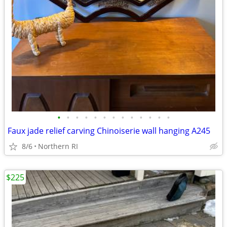
•
•
•
•
•
•
•
•
•
•
•
•
•
Faux jade relief carving Chinoiserie wall hanging A245
8/6
Northern RI
$225