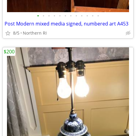
•
•
•
•
•
•
•
•
•
•
•
•
Post Modern mixed media signed, numbered art A453
8/5
Northern RI
$200