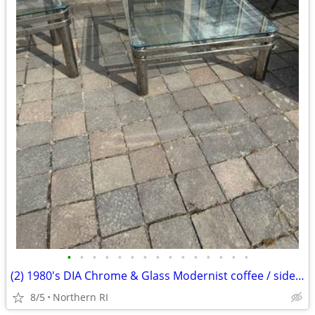
•
•
•
•
•
•
•
•
•
•
•
•
•
•
•
(2) 1980's DIA Chrome & Glass Modernist coffee / side table B49
8/5
Northern RI