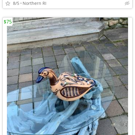
8/5
Northern RI
$75