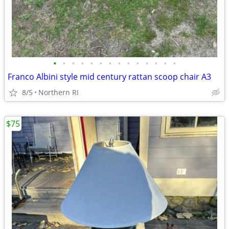
•
•
•
•
•
•
•
•
•
•
•
•
•
•
Franco Albini style mid century rattan scoop chair A3
8/5
Northern RI
$75