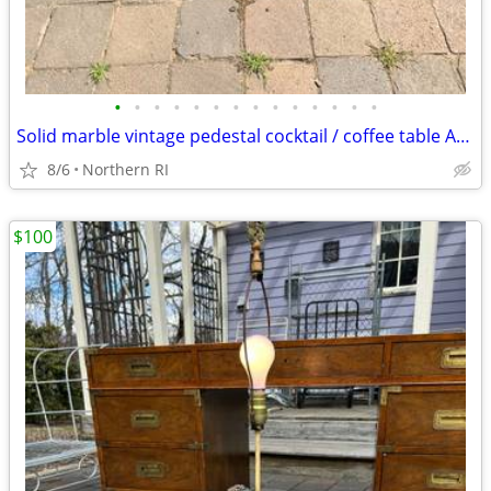
•
•
•
•
•
•
•
•
•
•
•
•
•
•
Solid marble vintage pedestal cocktail / coffee table A225
8/6
Northern RI
$100