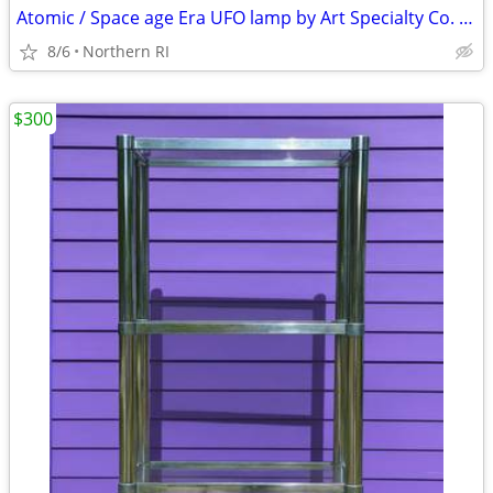
Atomic / Space age Era UFO lamp by Art Specialty Co. A25
8/6
Northern RI
$300