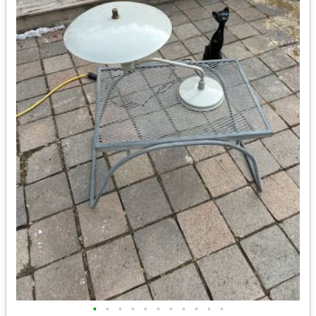
•
•
•
•
•
•
•
•
•
•
•