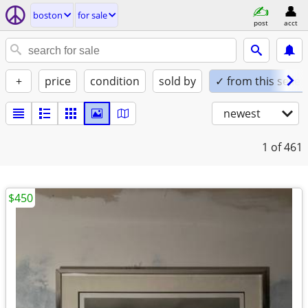
boston
for sale
post
acct
+
price
condition
sold by
✓ from this seller
newest
1
of 461
$450