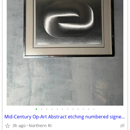
•
•
•
•
•
•
•
•
•
•
•
•
Mid-Century Op-Art Abstract etching numbered signed Patrick Dupre A479
3h ago
Northern RI