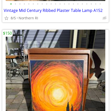
•
•
•
•
•
•
•
•
•
•
•
•
•
•
•
•
•
•
•
•
•
Vintage Mid Century Ribbed Plaster Table Lamp A152
8/5
Northern RI
$150