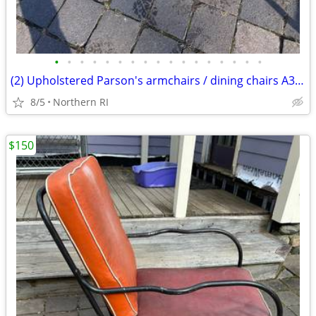
•
•
•
•
•
•
•
•
•
•
•
•
•
•
•
•
•
(2) Upholstered Parson's armchairs / dining chairs A351
8/5
Northern RI
$150