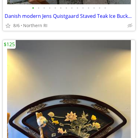
•
•
•
•
•
•
•
•
•
•
•
•
•
•
Danish modern Jens Quistgaard Staved Teak Ice Bucket Dansk A457
8/6
Northern RI
$125