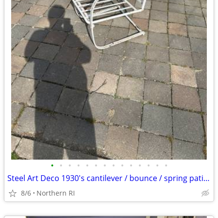
•
•
•
•
•
•
•
•
•
•
•
•
•
•
Steel Art Deco 1930's cantilever / bounce / spring patio rocker A427
8/6
Northern RI