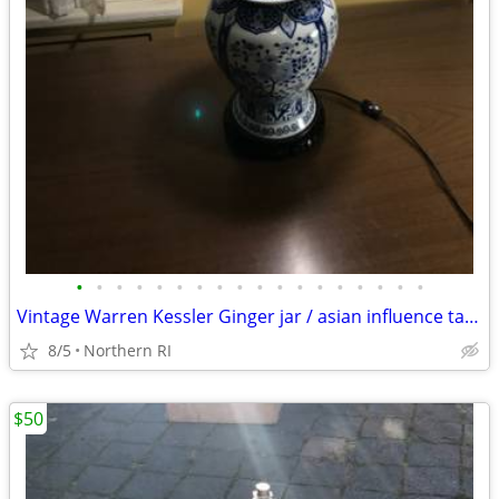
•
•
•
•
•
•
•
•
•
•
•
•
•
•
•
•
•
•
Vintage Warren Kessler Ginger jar / asian influence table lamp A171
8/5
Northern RI
$50