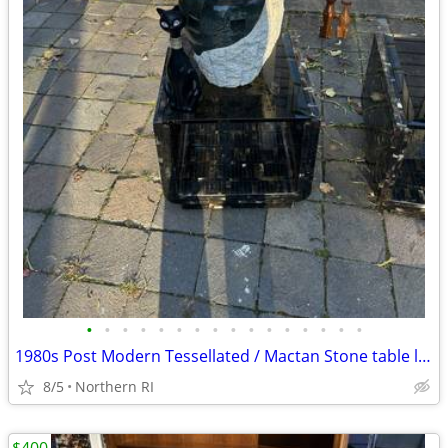
•
•
•
•
•
•
•
•
•
•
•
•
•
•
•
•
1980s Post Modern Tessellated / Mactan Stone table lamp A436
8/5
Northern RI