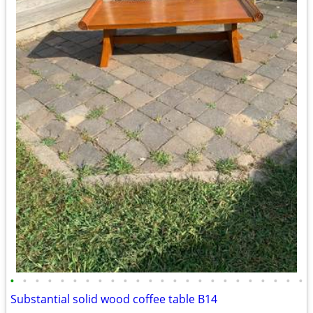
•
•
•
•
•
•
•
•
•
•
•
•
•
•
•
•
•
•
•
•
•
•
•
•
Substantial solid wood coffee table B14