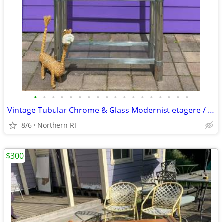
•
•
•
•
•
•
•
•
•
•
•
•
•
•
•
•
•
•
Vintage Tubular Chrome & Glass Modernist etagere / shelf A175
8/6
Northern RI
$300