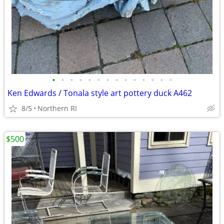
•
•
•
•
•
•
•
•
•
•
•
•
•
•
Ken Edwards / Tonala style art pottery duck A462
8/5
Northern RI
$500