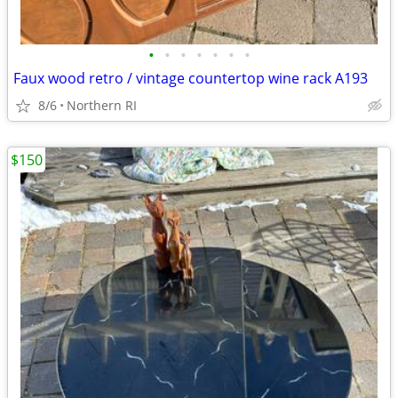
•
•
•
•
•
•
•
Faux wood retro / vintage countertop wine rack A193
8/6
Northern RI
$150