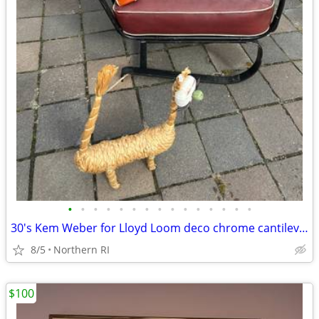
•
•
•
•
•
•
•
•
•
•
•
•
•
•
•
30's Kem Weber for Lloyd Loom deco chrome cantilever lounge chair A441
8/5
Northern RI
$100