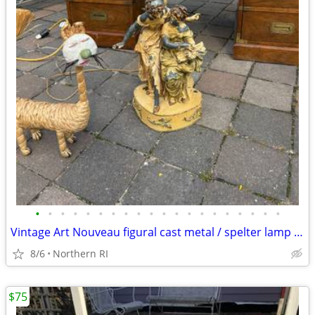
•
•
•
•
•
•
•
•
•
•
•
•
•
•
•
•
•
•
•
•
Vintage Art Nouveau figural cast metal / spelter lamp A237
8/6
Northern RI
$75