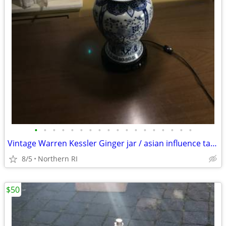
•
•
•
•
•
•
•
•
•
•
•
•
•
•
•
•
•
•
Vintage Warren Kessler Ginger jar / asian influence table lamp A171
8/5
Northern RI
$50