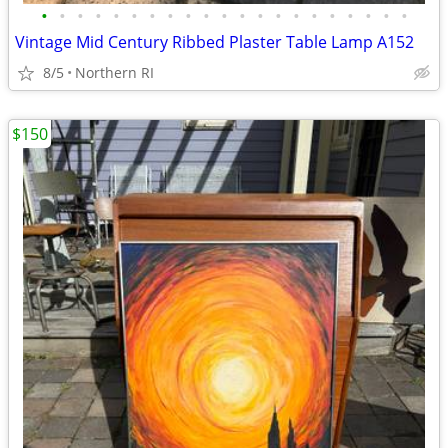
•
•
•
•
•
•
•
•
•
•
•
•
•
•
•
•
•
•
•
•
•
Vintage Mid Century Ribbed Plaster Table Lamp A152
8/5
Northern RI
$150