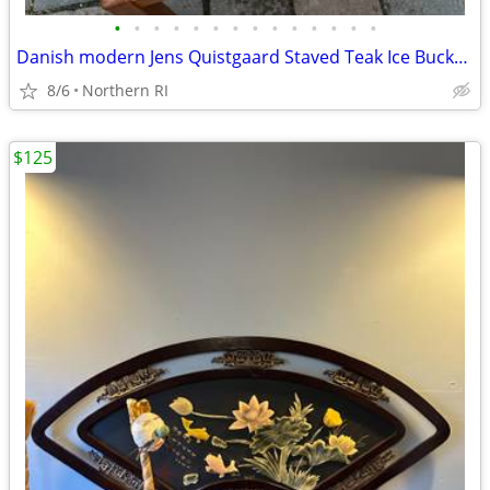
•
•
•
•
•
•
•
•
•
•
•
•
•
•
Danish modern Jens Quistgaard Staved Teak Ice Bucket Dansk A457
8/6
Northern RI
$125