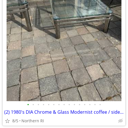
•
•
•
•
•
•
•
•
•
•
•
•
•
•
•
(2) 1980's DIA Chrome & Glass Modernist coffee / side table B49
8/5
Northern RI