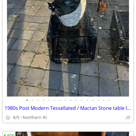
•
•
•
•
•
•
•
•
•
•
•
•
•
•
•
•
1980s Post Modern Tessellated / Mactan Stone table lamp A436
8/5
Northern RI