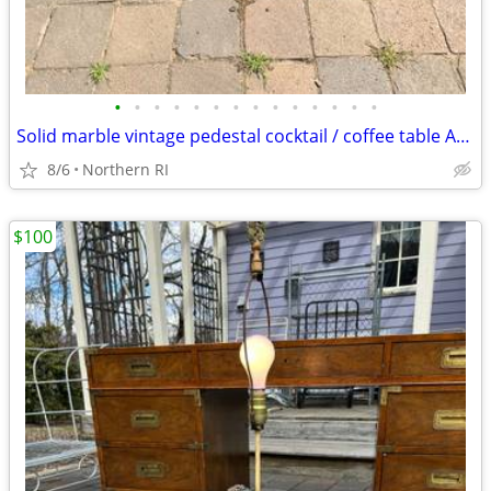
•
•
•
•
•
•
•
•
•
•
•
•
•
•
Solid marble vintage pedestal cocktail / coffee table A225
8/6
Northern RI
$100