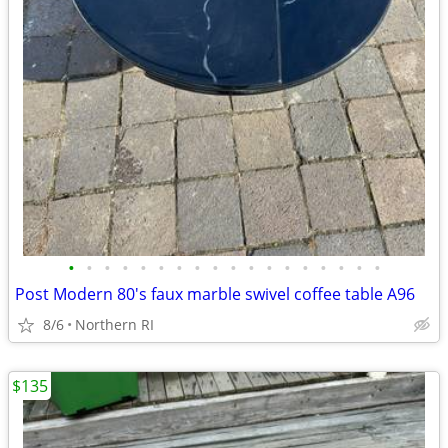
•
•
•
•
•
•
•
•
•
•
•
•
•
•
•
•
•
•
Post Modern 80's faux marble swivel coffee table A96
8/6
Northern RI
$135