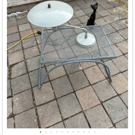
•
•
•
•
•
•
•
•
•
•
•