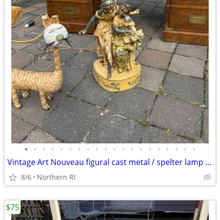
•
•
•
•
•
•
•
•
•
•
•
•
•
•
•
•
•
•
•
•
Vintage Art Nouveau figural cast metal / spelter lamp A237
8/6
Northern RI
$75