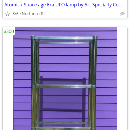
Atomic / Space age Era UFO lamp by Art Specialty Co. A25
8/6
Northern RI
$300