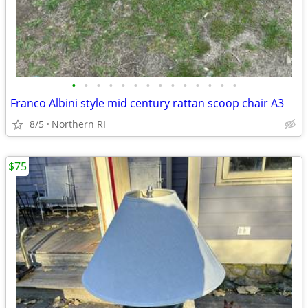
•
•
•
•
•
•
•
•
•
•
•
•
•
•
Franco Albini style mid century rattan scoop chair A3
8/5
Northern RI
$75