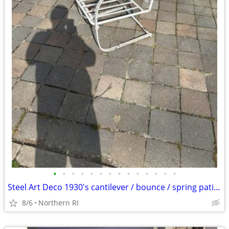
•
•
•
•
•
•
•
•
•
•
•
•
•
•
Steel Art Deco 1930's cantilever / bounce / spring patio rocker A427
8/6
Northern RI