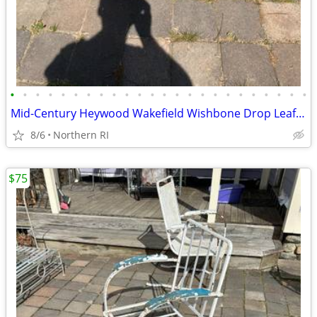
•
•
•
•
•
•
•
•
•
•
•
•
•
•
•
•
•
•
•
•
•
•
•
•
Mid-Century Heywood Wakefield Wishbone Drop Leaf Dining table A476
8/6
Northern RI
$75