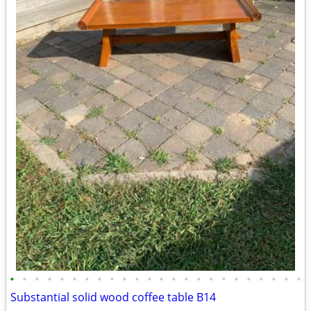
•
•
•
•
•
•
•
•
•
•
•
•
•
•
•
•
•
•
•
•
•
•
•
•
Substantial solid wood coffee table B14