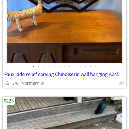
•
•
•
•
•
•
•
•
•
•
•
•
•
Faux jade relief carving Chinoiserie wall hanging A245
8/6
Northern RI
$225