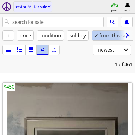
boston
for sale
post
acct
+
price
condition
sold by
✓ from this seller
newest
1
of 461
$450