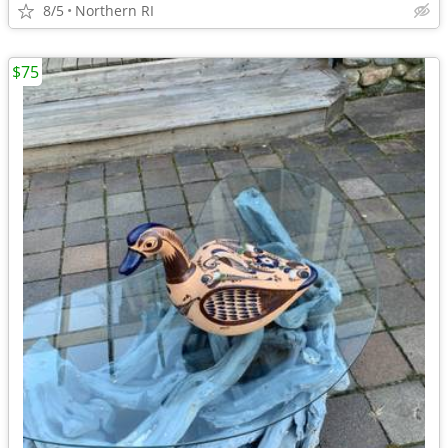
8/5
Northern RI
$75