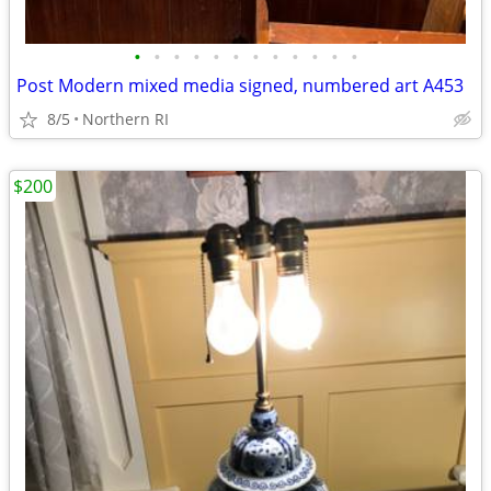
•
•
•
•
•
•
•
•
•
•
•
•
Post Modern mixed media signed, numbered art A453
8/5
Northern RI
$200