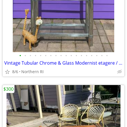
•
•
•
•
•
•
•
•
•
•
•
•
•
•
•
•
•
•
Vintage Tubular Chrome & Glass Modernist etagere / shelf A175
8/6
Northern RI
$300