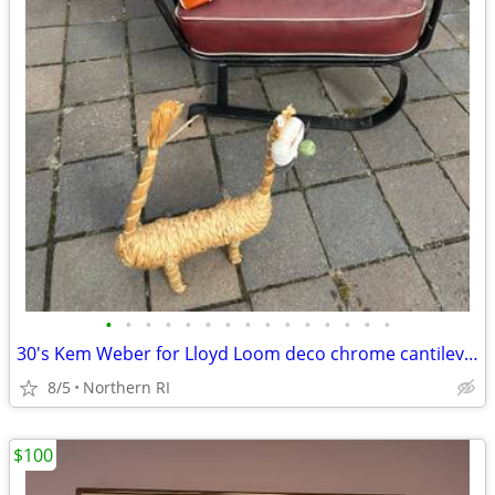
•
•
•
•
•
•
•
•
•
•
•
•
•
•
•
30's Kem Weber for Lloyd Loom deco chrome cantilever lounge chair A441
8/5
Northern RI
$100