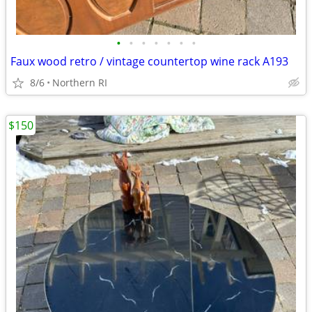
•
•
•
•
•
•
•
Faux wood retro / vintage countertop wine rack A193
8/6
Northern RI
$150