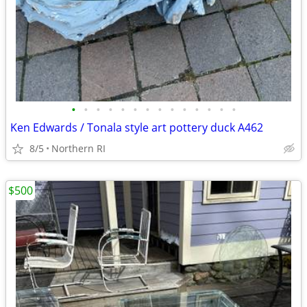
•
•
•
•
•
•
•
•
•
•
•
•
•
•
Ken Edwards / Tonala style art pottery duck A462
8/5
Northern RI
$500