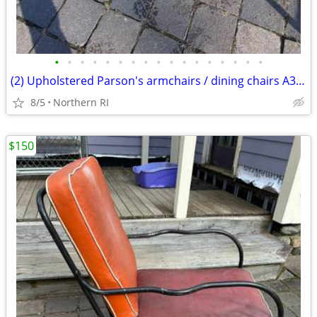
•
•
•
•
•
•
•
•
•
•
•
•
•
•
•
•
•
(2) Upholstered Parson's armchairs / dining chairs A351
8/5
Northern RI
$150