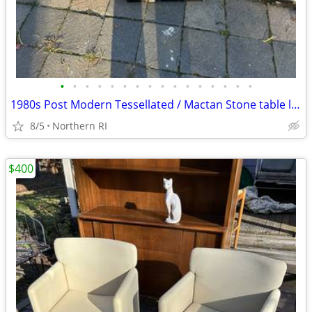
•
•
•
•
•
•
•
•
•
•
•
•
•
•
•
•
1980s Post Modern Tessellated / Mactan Stone table lamp A436
8/5
Northern RI
$400