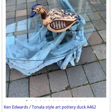
•
•
•
•
•
•
•
•
•
•
•
•
•
•
Ken Edwards / Tonala style art pottery duck A462