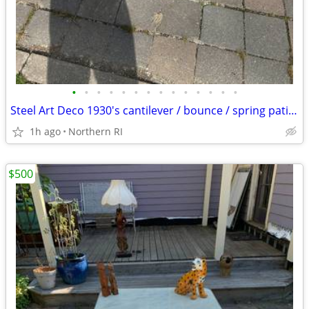
•
•
•
•
•
•
•
•
•
•
•
•
•
•
Steel Art Deco 1930's cantilever / bounce / spring patio rocker A427
1h ago
Northern RI
$500