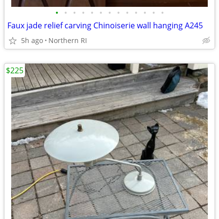
•
•
•
•
•
•
•
•
•
•
•
•
•
Faux jade relief carving Chinoiserie wall hanging A245
5h ago
Northern RI
$225