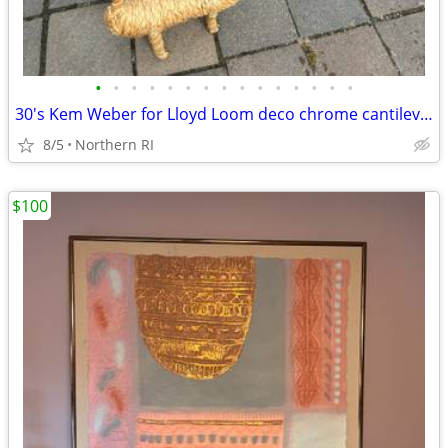
•
•
•
•
•
•
•
•
•
•
•
•
•
•
•
30's Kem Weber for Lloyd Loom deco chrome cantilever lounge chair A441
8/5
Northern RI
$100