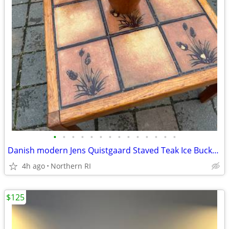
•
•
•
•
•
•
•
•
•
•
•
•
•
•
Danish modern Jens Quistgaard Staved Teak Ice Bucket Dansk A457
4h ago
Northern RI
$125