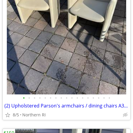
•
•
•
•
•
•
•
•
•
•
•
•
•
•
•
•
•
(2) Upholstered Parson's armchairs / dining chairs A351
8/5
Northern RI