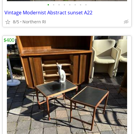
•
•
•
•
•
•
•
•
Vintage Modernist Abstract sunset A22
8/5
Northern RI
$400