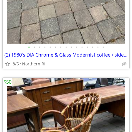
•
•
•
•
•
•
•
•
•
•
•
•
•
•
•
(2) 1980's DIA Chrome & Glass Modernist coffee / side table B49
8/5
Northern RI
$50