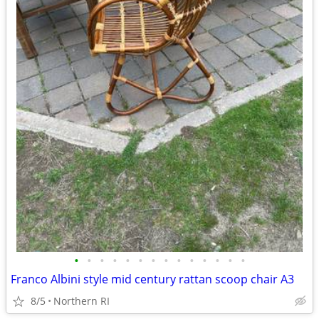
•
•
•
•
•
•
•
•
•
•
•
•
•
•
Franco Albini style mid century rattan scoop chair A3
8/5
Northern RI