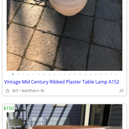
•
•
•
•
•
•
•
•
•
•
•
•
•
•
•
•
•
•
•
•
•
Vintage Mid Century Ribbed Plaster Table Lamp A152
8/5
Northern RI
$150