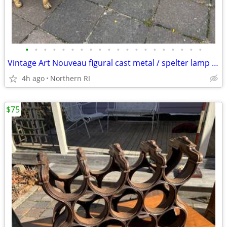
•
•
•
•
•
•
•
•
•
•
•
•
•
•
•
•
•
•
•
•
Vintage Art Nouveau figural cast metal / spelter lamp A237
4h ago
Northern RI
$75