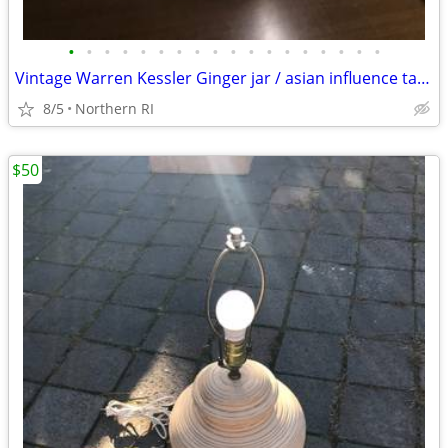
•
•
•
•
•
•
•
•
•
•
•
•
•
•
•
•
•
•
Vintage Warren Kessler Ginger jar / asian influence table lamp A171
8/5
Northern RI
$50