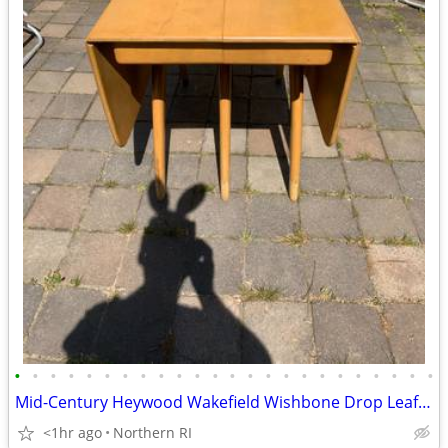
•
•
•
•
•
•
•
•
•
•
•
•
•
•
•
•
•
•
•
•
•
•
•
•
Mid-Century Heywood Wakefield Wishbone Drop Leaf Dining table A476
<1hr ago
Northern RI