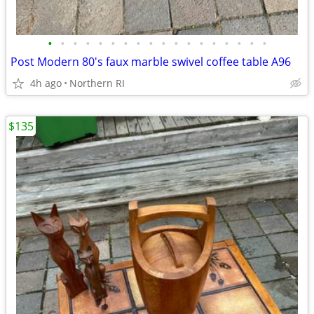
•
•
•
•
•
•
•
•
•
•
•
•
•
•
•
•
•
•
Post Modern 80's faux marble swivel coffee table A96
4h ago
Northern RI
$135