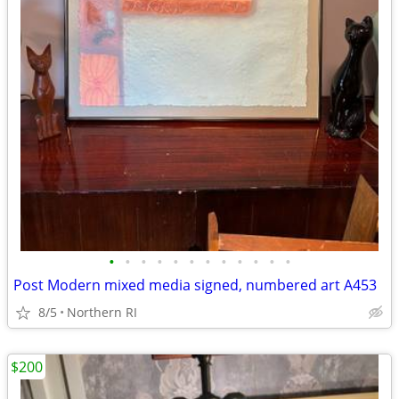
•
•
•
•
•
•
•
•
•
•
•
•
Post Modern mixed media signed, numbered art A453
8/5
Northern RI
$200