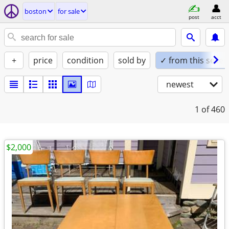
boston
for sale
post
acct
+
price
condition
sold by
✓ from this seller
newest
1
of 460
$2,000