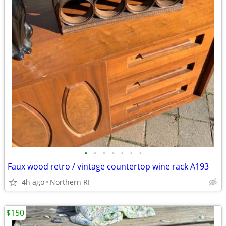
•
•
•
•
•
•
•
Faux wood retro / vintage countertop wine rack A193
4h ago
Northern RI
$150