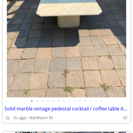
•
•
•
•
•
•
•
•
•
•
•
•
•
•
Solid marble vintage pedestal cocktail / coffee table A225
1h ago
Northern RI