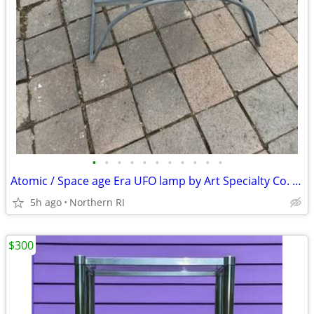
•
•
•
•
•
•
•
•
•
•
•
Atomic / Space age Era UFO lamp by Art Specialty Co. A25
5h ago
Northern RI
$300