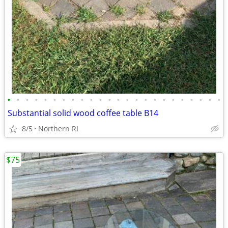
•
•
•
•
•
•
•
•
•
•
•
•
•
•
•
•
•
•
•
•
•
•
•
•
Substantial solid wood coffee table B14
8/5
Northern RI
$75