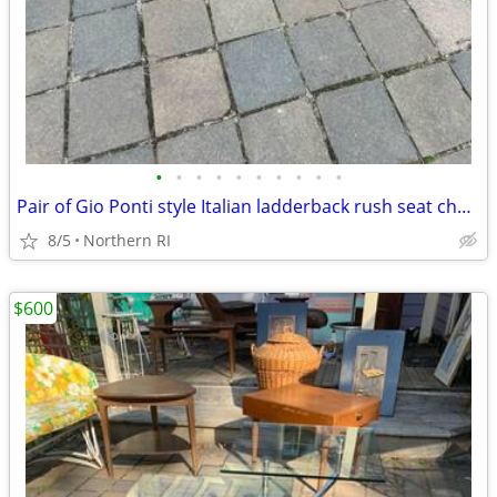
•
•
•
•
•
•
•
•
•
•
Pair of Gio Ponti style Italian ladderback rush seat chairs as-is A243
8/5
Northern RI
$600