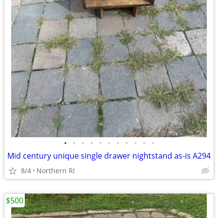
•
•
•
•
•
•
•
•
•
•
•
Mid century unique single drawer nightstand as-is A294
8/4
Northern RI
$500