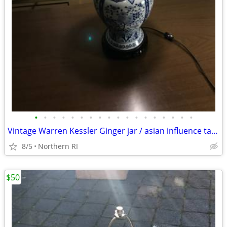
•
•
•
•
•
•
•
•
•
•
•
•
•
•
•
•
•
•
Vintage Warren Kessler Ginger jar / asian influence table lamp A171
8/5
Northern RI
$50