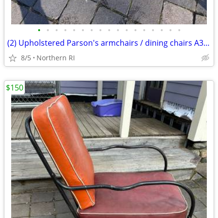
•
•
•
•
•
•
•
•
•
•
•
•
•
•
•
•
•
(2) Upholstered Parson's armchairs / dining chairs A351
8/5
Northern RI
$150