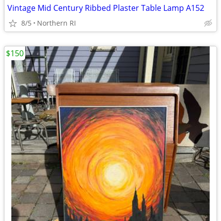
Vintage Mid Century Ribbed Plaster Table Lamp A152
8/5
Northern RI
$150