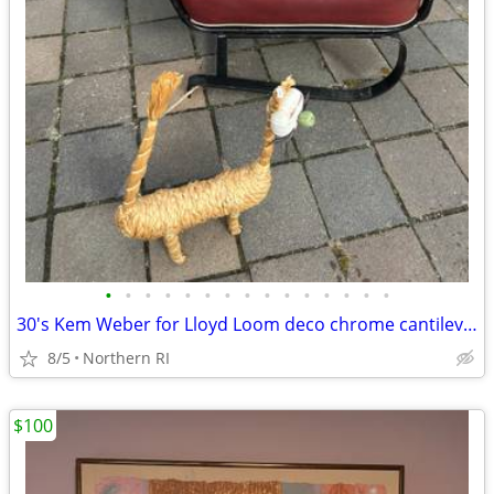
•
•
•
•
•
•
•
•
•
•
•
•
•
•
•
30's Kem Weber for Lloyd Loom deco chrome cantilever lounge chair A441
8/5
Northern RI
$100