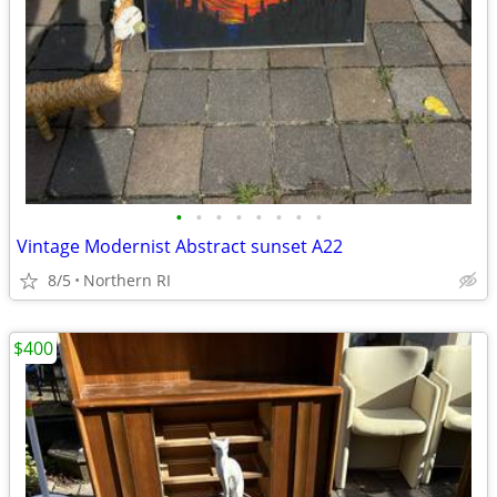
•
•
•
•
•
•
•
•
Vintage Modernist Abstract sunset A22
8/5
Northern RI
$400