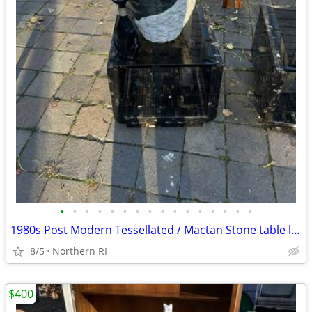
•
•
•
•
•
•
•
•
•
•
•
•
•
•
•
•
1980s Post Modern Tessellated / Mactan Stone table lamp A436
8/5
Northern RI
$400