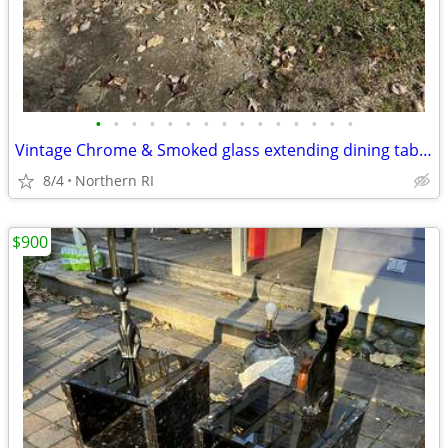
•
•
•
•
•
•
•
•
•
•
•
•
•
•
•
Vintage Chrome & Smoked glass extending dining table A18
8/4
Northern RI
$900