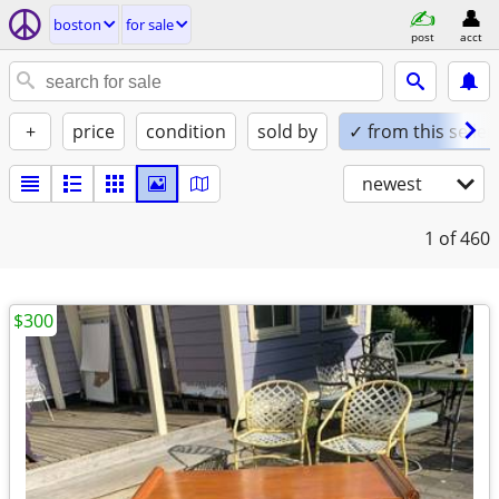
boston
for sale
post
acct
+
price
condition
sold by
✓ from this seller
newest
1
of 460
$300