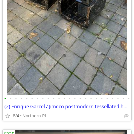
•
•
•
•
•
•
•
•
•
•
•
•
•
•
•
•
•
•
•
•
•
•
•
•
(2) Enrique Garcel / Jimeco postmodern tessellated horn tables B45
8/4
Northern RI