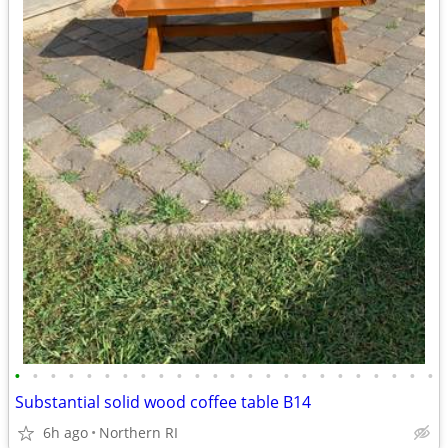
•
•
•
•
•
•
•
•
•
•
•
•
•
•
•
•
•
•
•
•
•
•
•
•
Substantial solid wood coffee table B14
6h ago
Northern RI