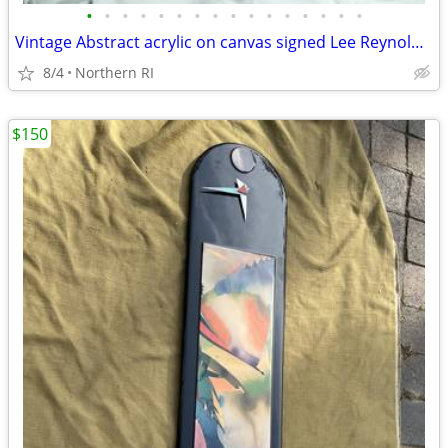
•
•
•
•
•
•
•
•
•
•
•
•
•
•
•
•
Vintage Abstract acrylic on canvas signed Lee Reynolds A108
8/4
Northern RI
$150