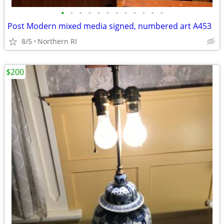
•
•
•
•
•
•
•
•
•
•
•
•
Post Modern mixed media signed, numbered art A453
8/5
Northern RI
$200