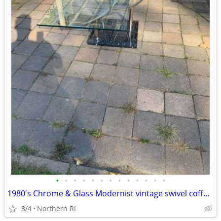
•
•
•
•
•
•
•
•
•
•
•
•
•
1980's Chrome & Glass Modernist vintage swivel coffee table A21
8/4
Northern RI