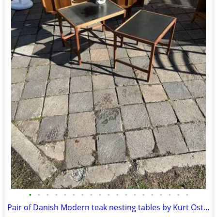
•
•
•
•
•
•
•
•
•
•
•
•
•
•
•
•
•
•
•
Pair of Danish Modern teak nesting tables by Kurt Ostervig A138