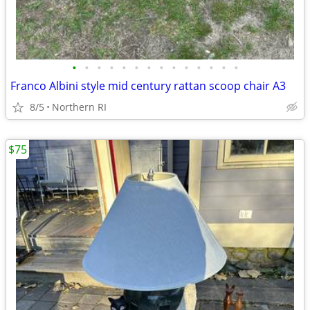
•
•
•
•
•
•
•
•
•
•
•
•
•
•
Franco Albini style mid century rattan scoop chair A3
8/5
Northern RI
$75