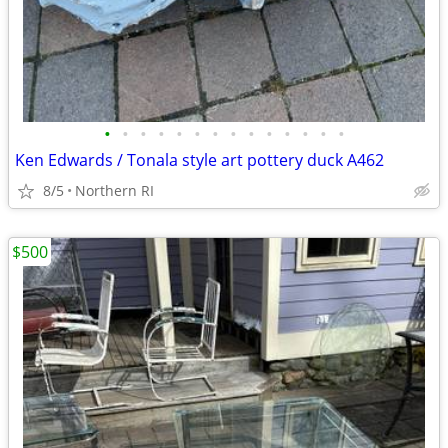
•
•
•
•
•
•
•
•
•
•
•
•
•
•
Ken Edwards / Tonala style art pottery duck A462
8/5
Northern RI
$500