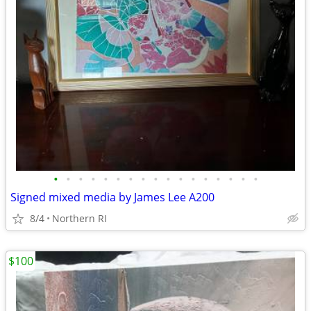
•
•
•
•
•
•
•
•
•
•
•
•
•
•
•
•
•
Signed mixed media by James Lee A200
8/4
Northern RI
$100