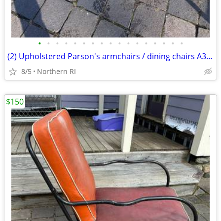
•
•
•
•
•
•
•
•
•
•
•
•
•
•
•
•
•
(2) Upholstered Parson's armchairs / dining chairs A351
8/5
Northern RI
$150