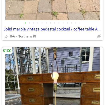
•
•
•
•
•
•
•
•
•
•
•
•
•
•
Solid marble vintage pedestal cocktail / coffee table A225
8/6
Northern RI
$100