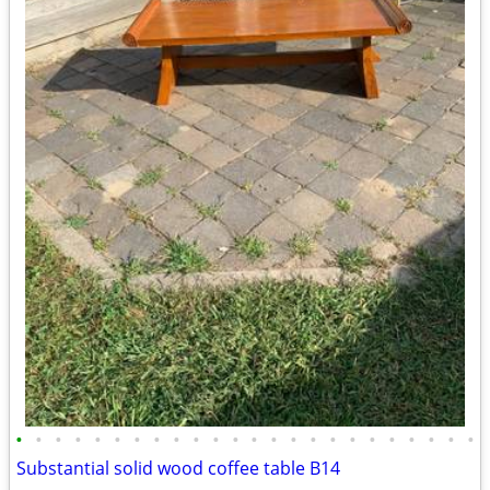
•
•
•
•
•
•
•
•
•
•
•
•
•
•
•
•
•
•
•
•
•
•
•
•
Substantial solid wood coffee table B14