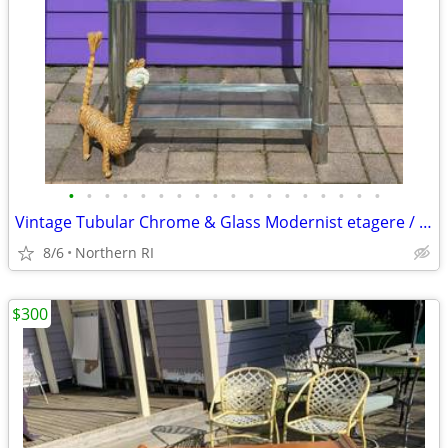
•
•
•
•
•
•
•
•
•
•
•
•
•
•
•
•
•
•
Vintage Tubular Chrome & Glass Modernist etagere / shelf A175
8/6
Northern RI
$300