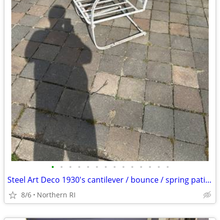
•
•
•
•
•
•
•
•
•
•
•
•
•
•
Steel Art Deco 1930's cantilever / bounce / spring patio rocker A427
8/6
Northern RI