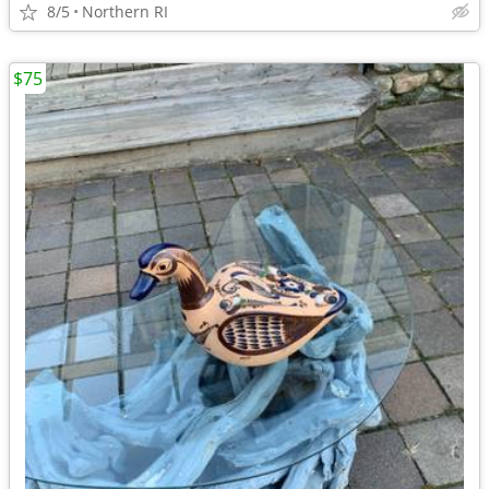
8/5
Northern RI
$75