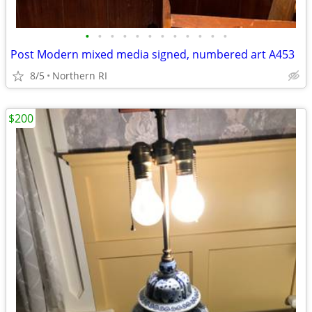
•
•
•
•
•
•
•
•
•
•
•
•
Post Modern mixed media signed, numbered art A453
8/5
Northern RI
$200