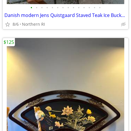
•
•
•
•
•
•
•
•
•
•
•
•
•
•
Danish modern Jens Quistgaard Staved Teak Ice Bucket Dansk A457
8/6
Northern RI
$125