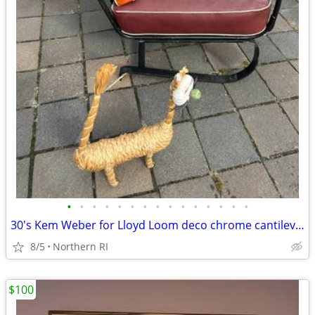
•
•
•
•
•
•
•
•
•
•
•
•
•
•
•
30's Kem Weber for Lloyd Loom deco chrome cantilever lounge chair A441
8/5
Northern RI
$100