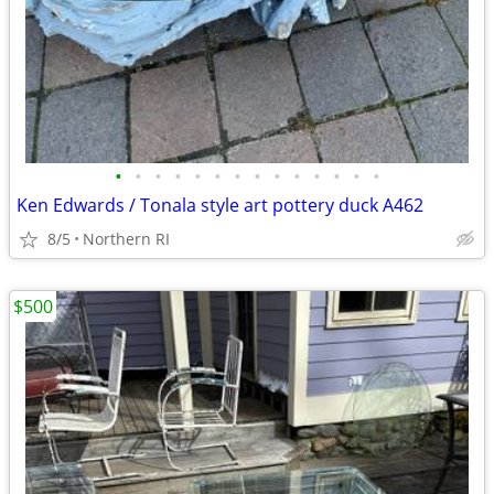
•
•
•
•
•
•
•
•
•
•
•
•
•
•
Ken Edwards / Tonala style art pottery duck A462
8/5
Northern RI
$500