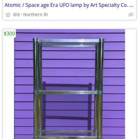
Atomic / Space age Era UFO lamp by Art Specialty Co. A25
8/6
Northern RI
$300