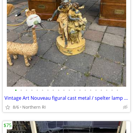
•
•
•
•
•
•
•
•
•
•
•
•
•
•
•
•
•
•
•
•
Vintage Art Nouveau figural cast metal / spelter lamp A237
8/6
Northern RI
$75