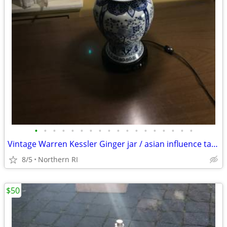
•
•
•
•
•
•
•
•
•
•
•
•
•
•
•
•
•
•
Vintage Warren Kessler Ginger jar / asian influence table lamp A171
8/5
Northern RI
$50