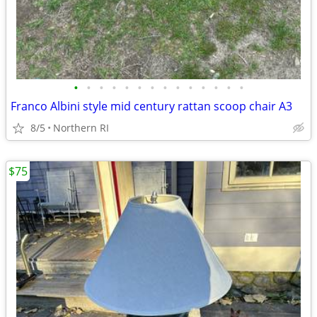
•
•
•
•
•
•
•
•
•
•
•
•
•
•
Franco Albini style mid century rattan scoop chair A3
8/5
Northern RI
$75