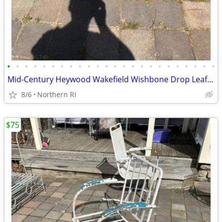
•
•
•
•
•
•
•
•
•
•
•
•
•
•
•
•
•
•
•
•
•
•
•
•
Mid-Century Heywood Wakefield Wishbone Drop Leaf Dining table A476
8/6
Northern RI
$75