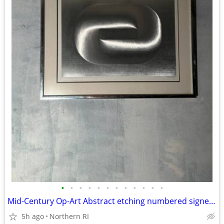
•
•
•
•
•
•
•
•
•
•
•
•
Mid-Century Op-Art Abstract etching numbered signed Patrick Dupre A479
5h ago
Northern RI