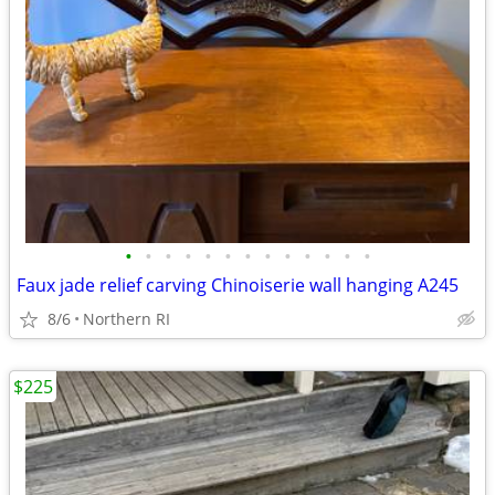
•
•
•
•
•
•
•
•
•
•
•
•
•
Faux jade relief carving Chinoiserie wall hanging A245
8/6
Northern RI
$225