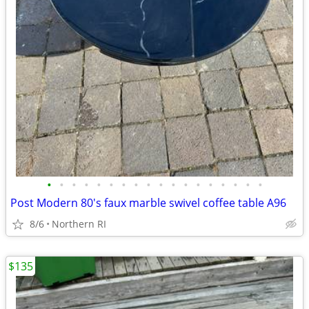
•
•
•
•
•
•
•
•
•
•
•
•
•
•
•
•
•
•
Post Modern 80's faux marble swivel coffee table A96
8/6
Northern RI
$135