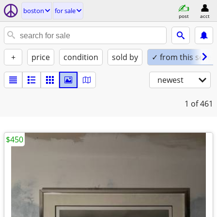
boston
for sale
post
acct
+
price
condition
sold by
✓ from this seller
newest
1
of 461
$450