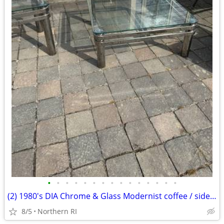
•
•
•
•
•
•
•
•
•
•
•
•
•
•
•
(2) 1980's DIA Chrome & Glass Modernist coffee / side table B49
8/5
Northern RI