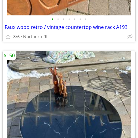
•
•
•
•
•
•
•
Faux wood retro / vintage countertop wine rack A193
8/6
Northern RI
$150