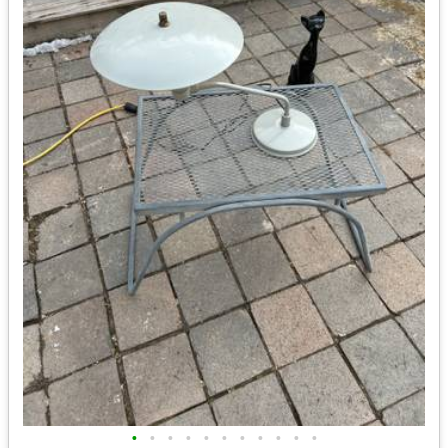
•
•
•
•
•
•
•
•
•
•
•