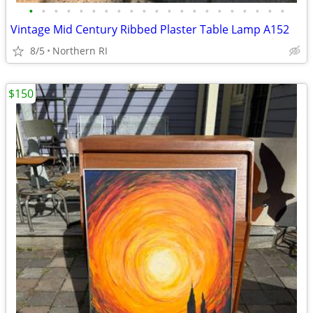
•
•
•
•
•
•
•
•
•
•
•
•
•
•
•
•
•
•
•
•
•
Vintage Mid Century Ribbed Plaster Table Lamp A152
8/5
Northern RI
$150