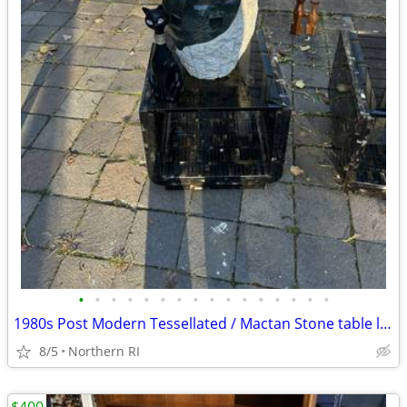
•
•
•
•
•
•
•
•
•
•
•
•
•
•
•
•
1980s Post Modern Tessellated / Mactan Stone table lamp A436
8/5
Northern RI